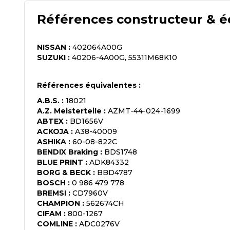
Références constructeur & é
NISSAN
:
402064A00G
SUZUKI
:
40206-4A00G, 55311M68K10
Références équivalentes :
A.B.S.
:
18021
A.Z. Meisterteile
:
AZMT-44-024-1699
ABTEX
:
BD1656V
ACKOJA
:
A38-40009
ASHIKA
:
60-08-822C
BENDIX Braking
:
BDS1748
BLUE PRINT
:
ADK84332
BORG & BECK
:
BBD4787
BOSCH
:
0 986 479 778
BREMSI
:
CD7960V
CHAMPION
:
562674CH
CIFAM
:
800-1267
COMLINE
:
ADC0276V