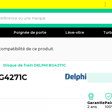
Poignée de porte
Lève-vitre
Tur
 compatibilité de ce produit.
Disque de frein DELPHI BG4271C
BG4271C
Garantie
Pai
2 ans
100