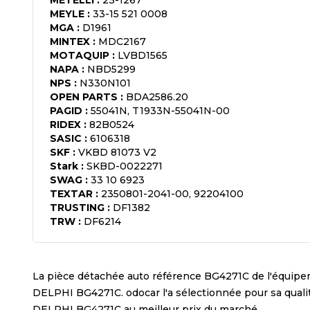
MEYLE
:
33-15 521 0008
MGA
:
D1961
MINTEX
:
MDC2167
MOTAQUIP
:
LVBD1565
NAPA
:
NBD5299
NPS
:
N330N101
OPEN PARTS
:
BDA2586.20
PAGID
:
55041N, T1933N-55041N-00
RIDEX
:
82B0524
SASIC
:
6106318
SKF
:
VKBD 81073 V2
Stark
:
SKBD-0022271
SWAG
:
33 10 6923
TEXTAR
:
2350801-2041-00, 92204100
TRUSTING
:
DF1382
TRW
:
DF6214
La pièce détachée auto référence
BG4271C
de l'équip
DELPHI BG4271C
. odocar l'a sélectionnée pour sa qua
DELPHI BG4271C
au meilleur prix du marché.