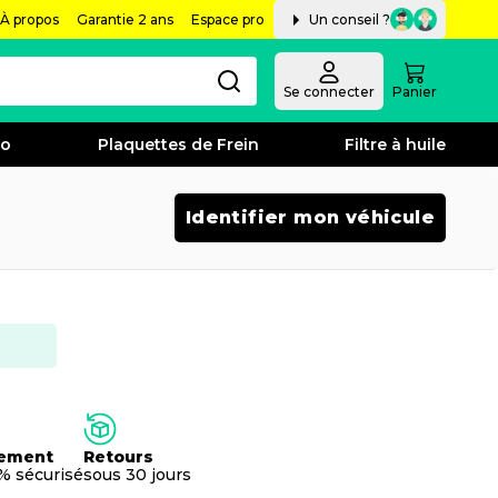
À propos
Garantie 2 ans
Espace pro
Un conseil ?
Se connecter
Panier
bo
Plaquettes de Frein
Filtre à huile
Identifier mon véhicule
ement
Retours
% sécurisé
sous 30 jours