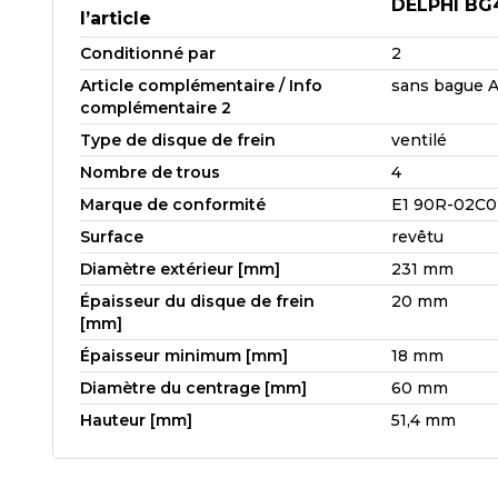
DELPHI BG
l’article
Conditionné par
2
Article complémentaire / Info
sans bague 
complémentaire 2
Type de disque de frein
ventilé
Nombre de trous
4
Marque de conformité
E1 90R-02C0
Surface
revêtu
Diamètre extérieur [mm]
231 mm
Épaisseur du disque de frein
20 mm
[mm]
Épaisseur minimum [mm]
18 mm
Diamètre du centrage [mm]
60 mm
Hauteur [mm]
51,4 mm