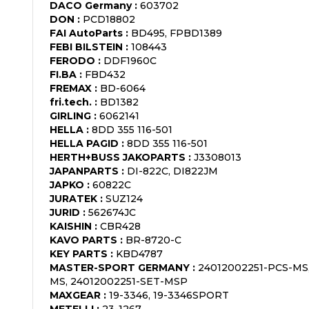
DACO Germany
:
603702
DON
:
PCD18802
FAI AutoParts
:
BD495, FPBD1389
FEBI BILSTEIN
:
108443
FERODO
:
DDF1960C
FI.BA
:
FBD432
FREMAX
:
BD-6064
fri.tech.
:
BD1382
GIRLING
:
6062141
HELLA
:
8DD 355 116-501
HELLA PAGID
:
8DD 355 116-501
HERTH+BUSS JAKOPARTS
:
J3308013
JAPANPARTS
:
DI-822C, DI822JM
JAPKO
:
60822C
JURATEK
:
SUZ124
JURID
:
562674JC
KAISHIN
:
CBR428
KAVO PARTS
:
BR-8720-C
KEY PARTS
:
KBD4787
MASTER-SPORT GERMANY
:
24012002251-PCS-MS,
MS, 24012002251-SET-MSP
MAXGEAR
:
19-3346, 19-3346SPORT
METELLI
:
23-1267