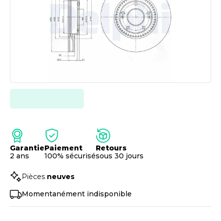
Garantie
Paiement
Retours
2 ans
100% sécurisé
sous 30 jours
Pièces
neuves
Momentanément indisponible