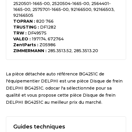
2520501-1665-00, 2520504-1665-00, 2564401-
1665-00, 2575701-1665-00, 92166500, 92166503,
92166505
TOPRAN
:
820 766
TRUSTING
:
DF1282
TRW
:
DF4957S
VALEO
:
197174, 672764
ZentParts
:
Z05986
ZIMMERMANN
:
285.3513.52, 285.3513.20
La pièce détachée auto référence
BG4251C
de
l'équipementier
DELPHI
est une pièce
Disque de frein
DELPHI BG4251C
. odocar l'a sélectionnée pour sa
qualité et vous propose cette pièce
Disque de frein
DELPHI BG4251C
au meilleur prix du marché.
Guides techniques