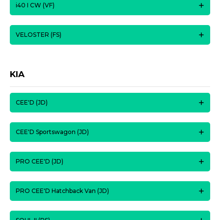
i40 I CW (VF)
VELOSTER (FS)
KIA
CEE'D (JD)
CEE'D Sportswagon (JD)
PRO CEE'D (JD)
PRO CEE'D Hatchback Van (JD)