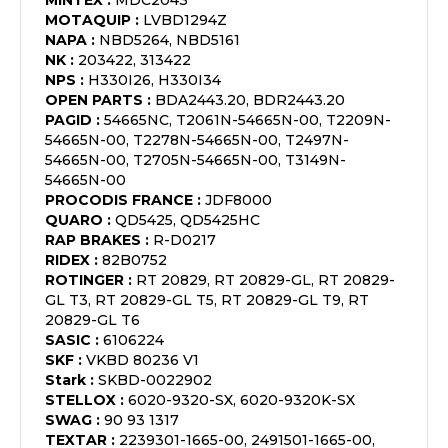
MINTEX
:
MDC2043
MOTAQUIP
:
LVBD1294Z
NAPA
:
NBD5264, NBD5161
NK
:
203422, 313422
NPS
:
H330I26, H330I34
OPEN PARTS
:
BDA2443.20, BDR2443.20
PAGID
:
54665NC, T2061N-54665N-00, T2209N-
54665N-00, T2278N-54665N-00, T2497N-
54665N-00, T2705N-54665N-00, T3149N-
54665N-00
PROCODIS FRANCE
:
JDF8000
QUARO
:
QD5425, QD5425HC
RAP BRAKES
:
R-D0217
RIDEX
:
82B0752
ROTINGER
:
RT 20829, RT 20829-GL, RT 20829-
GL T3, RT 20829-GL T5, RT 20829-GL T9, RT
20829-GL T6
SASIC
:
6106224
SKF
:
VKBD 80236 V1
Stark
:
SKBD-0022902
STELLOX
:
6020-9320-SX, 6020-9320K-SX
SWAG
:
90 93 1317
TEXTAR
:
2239301-1665-00, 2491501-1665-00,