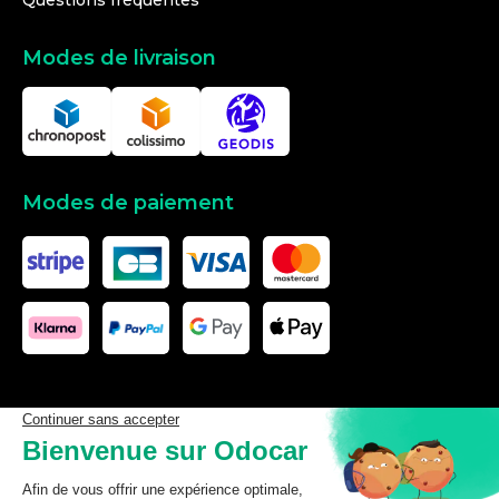
Questions fréquentes
Modes de livraison
Modes de paiement
Les données affichées ici, particulièrement la base de donnée
complète, ne doivent pas être copiées. Il est interdit d’exploiter les
données ou la base de données complète, de laisser un tiers les
exploiter, ni de les rendre accessible à un tiers, sans accord