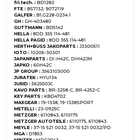
fri.tech.
:
BD1282
FTE
:
BS7132, 9072119
GALFER
:
B1.G228-0234.1
GH
:
GH-403480
GUTTMANN
:
BD5142
HELLA
:
8DD 355 114-481
HELLA PAGID
:
8DD 355 114-481
HERTH+BUSS JAKOPARTS
:
J3300511
IOTO
:
10206-30301
JAPANPARTS
:
DI-H42C, DIH42JM
JAPKO
:
60H42C
JP GROUP
:
3563103000
JURATEK
:
HYU134
JURID
:
562550JC
KAVO PARTS
:
BR-3258-C, BR-4252-C
KEY PARTS
:
KBD4702
MAXGEAR
:
19-1338, 19-1338SPORT
METELLI
:
23-0925C
METZGER
:
6110843, 6110175
METZGER AUTOTEILE
:
6110175, 6110843
MEYLE
:
37-15 521 0032, 37-15 521 0032/PD
MGA
:
D1853