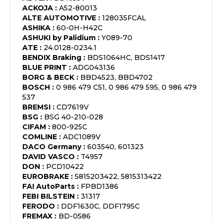
ACKOJA
:
A52-80013
ALTE AUTOMOTIVE
:
128035FCAL
ASHIKA
:
60-0H-H42C
ASHUKI by Palidium
:
Y089-70
ATE
:
24.0128-0234.1
BENDIX Braking
:
BDS1064HC, BDS1417
BLUE PRINT
:
ADG043136
BORG & BECK
:
BBD4523, BBD4702
BOSCH
:
0 986 479 C51, 0 986 479 595, 0 986 479
537
BREMSI
:
CD7619V
BSG
:
BSG 40-210-028
CIFAM
:
800-925C
COMLINE
:
ADC1089V
DACO Germany
:
603540, 601323
DAVID VASCO
:
T4957
DON
:
PCD10422
EUROBRAKE
:
5815203422, 5815313422
FAI AutoParts
:
FPBD1386
FEBI BILSTEIN
:
31317
FERODO
:
DDF1630C, DDF1795C
FREMAX
:
BD-0586