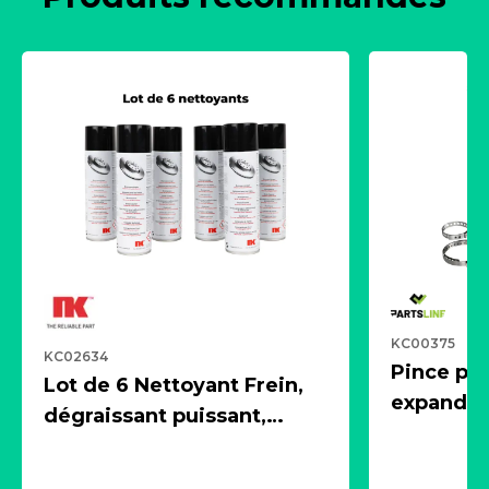
KC00375
KC02634
Pince pn
Lot de 6 Nettoyant Frein,
expandeur
dégraissant puissant,
1 souffle
aérosol 500ml - NK
universe
2021600