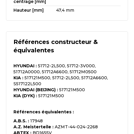
centrage [mm]
Hauteur [mm]
47,4 mm
Références constructeur &
équivalentes
HYUNDAI
:
51712-2L500, 51712-3V000,
51712A0000, 51712A6600, 51712M0500
KIA
:
517121M500, 51712-2L500, 51712A6600,
S517122L500
HYUNDAI (BEIJING)
:
517121M500
KIA (DYK)
:
517121M500
Références équivalentes :
A.B.S.
:
17948
A.Z. Meisterteile
:
AZMT-44-024-2268
ABTEX
:
BD1655V