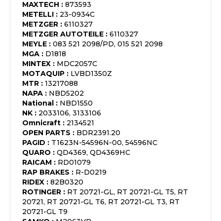
MAXTECH
:
873593
METELLI
:
23-0934C
METZGER
:
6110327
METZGER AUTOTEILE
:
6110327
MEYLE
:
083 521 2098/PD, 015 521 2098
MGA
:
D1818
MINTEX
:
MDC2057C
MOTAQUIP
:
LVBD1350Z
MTR
:
13217088
NAPA
:
NBD5202
National
:
NBD1550
NK
:
2033106, 3133106
Omnicraft
:
2134521
OPEN PARTS
:
BDR2391.20
PAGID
:
T1623N-54596N-00, 54596NC
QUARO
:
QD4369, QD4369HC
RAICAM
:
RD01079
RAP BRAKES
:
R-D0219
RIDEX
:
82B0320
ROTINGER
:
RT 20721-GL, RT 20721-GL T5, RT
20721, RT 20721-GL T6, RT 20721-GL T3, RT
20721-GL T9