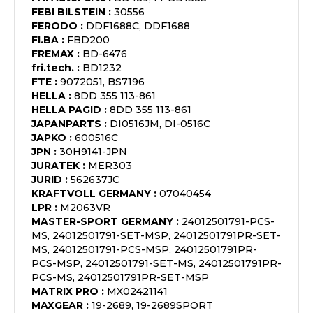
FEBI BILSTEIN
:
30556
FERODO
:
DDF1688C, DDF1688
FI.BA
:
FBD200
FREMAX
:
BD-6476
fri.tech.
:
BD1232
FTE
:
9072051, BS7196
HELLA
:
8DD 355 113-861
HELLA PAGID
:
8DD 355 113-861
JAPANPARTS
:
DI0516JM, DI-0516C
JAPKO
:
600516C
JPN
:
30H9141-JPN
JURATEK
:
MER303
JURID
:
562637JC
KRAFTVOLL GERMANY
:
07040454
LPR
:
M2063VR
MASTER-SPORT GERMANY
:
24012501791-PCS-
MS, 24012501791-SET-MSP, 24012501791PR-SET-
MS, 24012501791-PCS-MSP, 24012501791PR-
PCS-MSP, 24012501791-SET-MS, 24012501791PR-
PCS-MS, 24012501791PR-SET-MSP
MATRIX PRO
:
MX02421141
MAXGEAR
:
19-2689, 19-2689SPORT