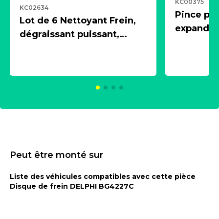
KC00375
KC02634
Pince pn
Lot de 6 Nettoyant Frein,
expandeur
dégraissant puissant,
1 souffle
aérosol 500ml - NK
universe
2021600
KC00375
Peut être monté sur
Liste des véhicules compatibles avec cette pièce
Disque de frein DELPHI BG4227C