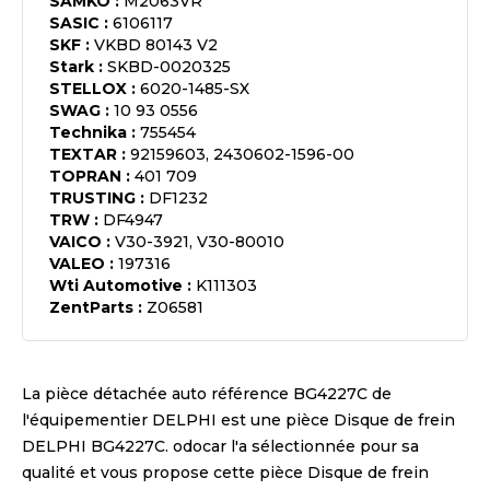
SAMKO
:
M2063VR
SASIC
:
6106117
SKF
:
VKBD 80143 V2
Stark
:
SKBD-0020325
STELLOX
:
6020-1485-SX
SWAG
:
10 93 0556
Technika
:
755454
TEXTAR
:
92159603, 2430602-1596-00
TOPRAN
:
401 709
TRUSTING
:
DF1232
TRW
:
DF4947
VAICO
:
V30-3921, V30-80010
VALEO
:
197316
Wti Automotive
:
K111303
ZentParts
:
Z06581
La pièce détachée auto référence
BG4227C
de
l'équipementier
DELPHI
est une pièce
Disque de frein
DELPHI BG4227C
. odocar l'a sélectionnée pour sa
qualité et vous propose cette pièce
Disque de frein