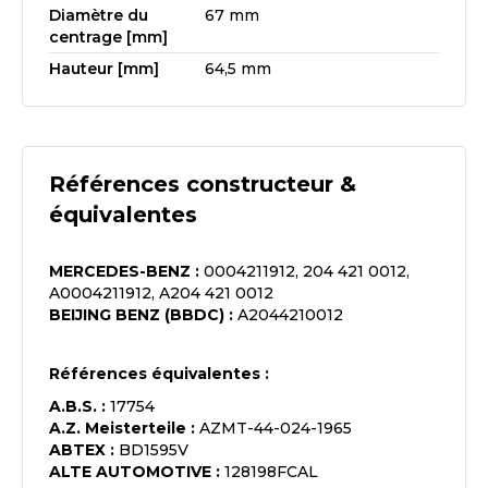
Diamètre du
67 mm
centrage [mm]
Hauteur [mm]
64,5 mm
Références constructeur &
équivalentes
MERCEDES-BENZ
:
0004211912, 204 421 0012,
A0004211912, A204 421 0012
BEIJING BENZ (BBDC)
:
A2044210012
Références équivalentes :
A.B.S.
:
17754
A.Z. Meisterteile
:
AZMT-44-024-1965
ABTEX
:
BD1595V
ALTE AUTOMOTIVE
:
128198FCAL