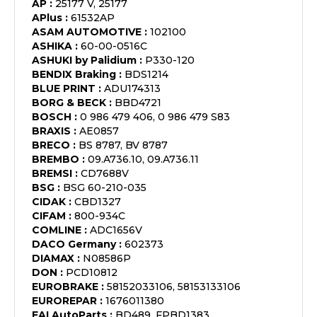
AP
:
25177 V, 25177
APlus
:
61532AP
ASAM AUTOMOTIVE
:
102100
ASHIKA
:
60-00-0516C
ASHUKI by Palidium
:
P330-120
BENDIX Braking
:
BDS1214
BLUE PRINT
:
ADU174313
BORG & BECK
:
BBD4721
BOSCH
:
0 986 479 406, 0 986 479 S83
BRAXIS
:
AE0857
BRECO
:
BS 8787, BV 8787
BREMBO
:
09.A736.10, 09.A736.11
BREMSI
:
CD7688V
BSG
:
BSG 60-210-035
CIDAK
:
CBD1327
CIFAM
:
800-934C
COMLINE
:
ADC1656V
DACO Germany
:
602373
DIAMAX
:
N08586P
DON
:
PCD10812
EUROBRAKE
:
58152033106, 58153133106
EUROREPAR
:
1676011380
FAI AutoParts
:
BD489, FPBD1383