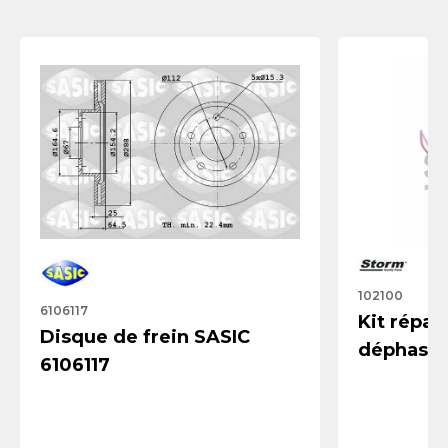
102100
6106117
Kit répar
Disque de frein SASIC
déphaseu
6106117
STORM Q
102100