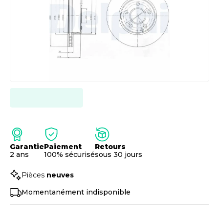
Garantie
Paiement
Retours
2 ans
100% sécurisé
sous 30 jours
Pièces
neuves
Momentanément indisponible