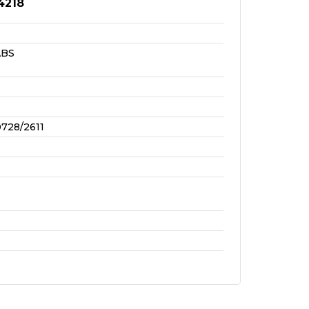
4218
ABS
728/2611