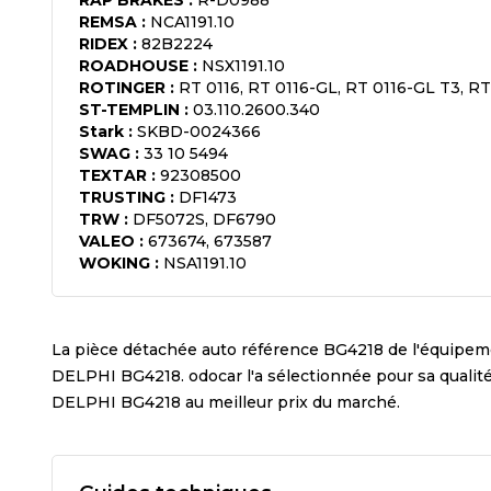
REMSA
:
NCA1191.10
RIDEX
:
82B2224
ROADHOUSE
:
NSX1191.10
ROTINGER
:
RT 0116, RT 0116-GL, RT 0116-GL T3, RT
ST-TEMPLIN
:
03.110.2600.340
Stark
:
SKBD-0024366
SWAG
:
33 10 5494
TEXTAR
:
92308500
TRUSTING
:
DF1473
TRW
:
DF5072S, DF6790
VALEO
:
673674, 673587
WOKING
:
NSA1191.10
La pièce détachée auto référence
BG4218
de l'équipem
DELPHI BG4218
. odocar l'a sélectionnée pour sa quali
DELPHI BG4218
au meilleur prix du marché.