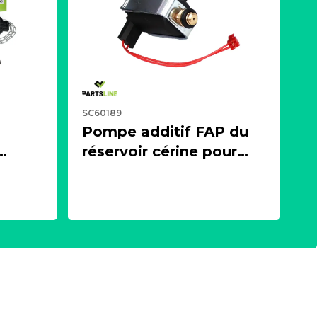
SC60189
Pompe additif FAP du
réservoir cérine pour
 ou
moteur 1.4, 1.5, 1.6, 2.0
es)
BlueHDI HDI
27
PARTSLINE SC60189