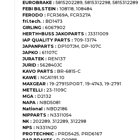
EUROBRAKE
:
5815202289, 5815312298, 5815312289
FEBI BILSTEIN
:
108118, 108484
FERODO
:
FCR369A, FCR327A
fri.tech.
:
BD1473
GIRLING
:
6067902
HERTH+BUSS JAKOPARTS
:
J3311009
IAP QUALITY PARTS
:
709-13174
JAPANPARTS
:
DP107JM, DP-107C
JAPKO
:
61107C
JURATEK
:
REN137
JURID
:
562840JC
KAVO PARTS
:
BR-6815-C
KAWE
:
NCA1191.10
MAXGEAR
:
19-2791SPORT, 19-4743, 19-2791
METELLI
:
23-1109C
MGA
:
D2132
NAPA
:
NBD5081
National
:
NBD2186
NIPPARTS
:
N3311054
NK
:
202289, 312289, 312298
NPS
:
N331N20
PROTECHNIC
:
PRD5425, PRD6167
RAP BRAKES
:
R-D0988