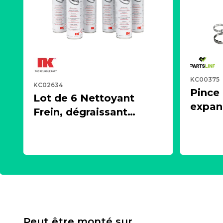
KC00375
KC02634
Pince
Lot de 6 Nettoyant
expand
Frein, dégraissant
écarte
puissant, aérosol 500ml
cardan
- NK 2021600
PARTS
Peut être monté sur