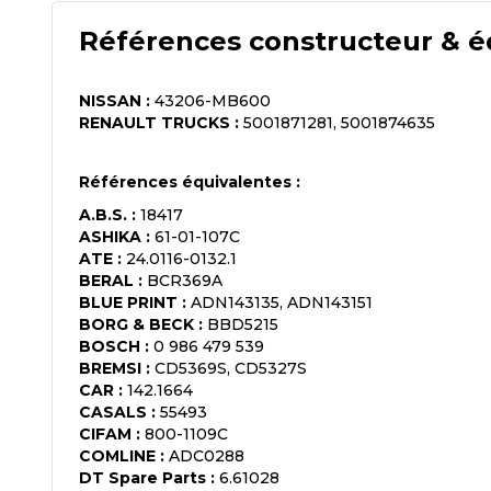
Références constructeur & é
NISSAN
:
43206-MB600
RENAULT TRUCKS
:
5001871281, 5001874635
Références équivalentes :
A.B.S.
:
18417
ASHIKA
:
61-01-107C
ATE
:
24.0116-0132.1
BERAL
:
BCR369A
BLUE PRINT
:
ADN143135, ADN143151
BORG & BECK
:
BBD5215
BOSCH
:
0 986 479 539
BREMSI
:
CD5369S, CD5327S
CAR
:
142.1664
CASALS
:
55493
CIFAM
:
800-1109C
COMLINE
:
ADC0288
DT Spare Parts
:
6.61028