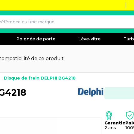
Poignée de porte
Lève-vitre
Tur
 compatibilité de ce produit.
Disque de frein DELPHI BG4218
BG4218
Garantie
Pai
2 ans
100