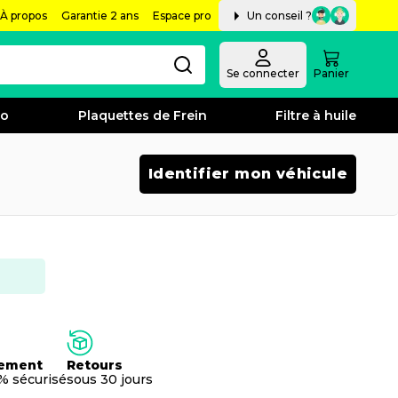
À propos
Garantie 2 ans
Espace pro
Un conseil ?
Se connecter
Panier
bo
Plaquettes de Frein
Filtre à huile
Identifier mon véhicule
ement
Retours
% sécurisé
sous 30 jours