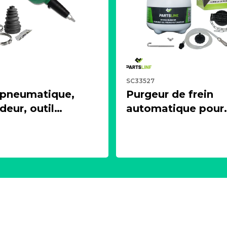
SC33527
 pneumatique,
Purgeur de frein
eur, outil
automatique pour
ur + 1 soufflet de
circuit de freinage
 universels
d'embrayage (3 litr
LINE KC00375
PARTSLINE SC335