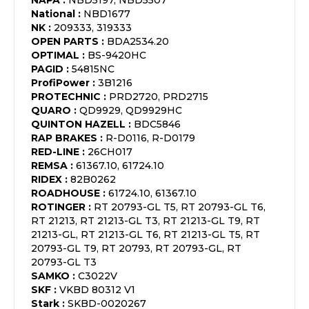
NAPA
:
NBD5197, NBD5507
National
:
NBD1677
NK
:
209333, 319333
OPEN PARTS
:
BDA2534.20
OPTIMAL
:
BS-9420HC
PAGID
:
54815NC
ProfiPower
:
3B1216
PROTECHNIC
:
PRD2720, PRD2715
QUARO
:
QD9929, QD9929HC
QUINTON HAZELL
:
BDC5846
RAP BRAKES
:
R-D0116, R-D0179
RED-LINE
:
26CH017
REMSA
:
61367.10, 61724.10
RIDEX
:
82B0262
ROADHOUSE
:
61724.10, 61367.10
ROTINGER
:
RT 20793-GL T5, RT 20793-GL T6,
RT 21213, RT 21213-GL T3, RT 21213-GL T9, RT
21213-GL, RT 21213-GL T6, RT 21213-GL T5, RT
20793-GL T9, RT 20793, RT 20793-GL, RT
20793-GL T3
SAMKO
:
C3022V
SKF
:
VKBD 80312 V1
Stark
:
SKBD-0020267