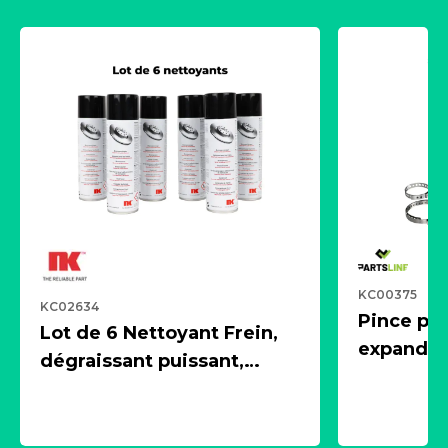
KC00375
KC02634
Pince pn
Lot de 6 Nettoyant Frein,
expandeur
dégraissant puissant,
1 souffle
aérosol 500ml - NK
universe
2021600
KC00375