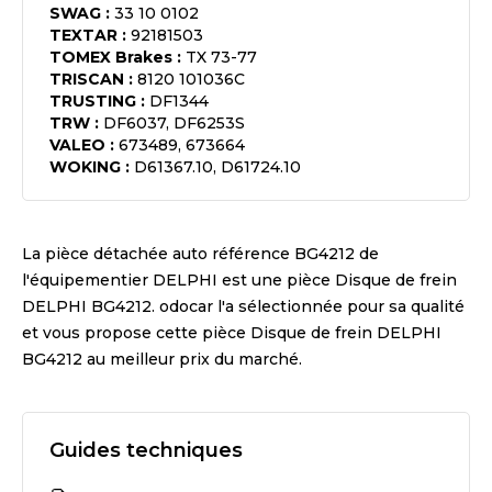
SWAG
:
33 10 0102
TEXTAR
:
92181503
TOMEX Brakes
:
TX 73-77
TRISCAN
:
8120 101036C
TRUSTING
:
DF1344
TRW
:
DF6037, DF6253S
VALEO
:
673489, 673664
WOKING
:
D61367.10, D61724.10
La pièce détachée auto référence
BG4212
de
l'équipementier
DELPHI
est une pièce
Disque de frein
DELPHI BG4212
. odocar l'a sélectionnée pour sa qualité
et vous propose cette pièce
Disque de frein DELPHI
BG4212
au meilleur prix du marché.
Guides techniques