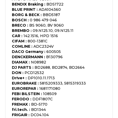
BENDIX Braking
:
BDS1722
BLUE PRINT
:
ADA104360
BORG & BECK
:
BBD5187
BOSCH
:
0 986 479 046
BRECO
:
BS 9060, BV 9060
BREMBO
:
09.N125.10, 09.N125.11
CAR
:
142.1516, HPD 1516
CIFAM
:
800-1381C
COMLINE
:
ADC2324V
DACO Germany
:
600505
DENCKERMANN
:
B130796
DIAMAX
:
N08982
DJ PARTS
:
BD2688, BD2874, BD2664
DON
:
PCD12532
Dr!ve+
:
DP1010.11.1713
EUROBRAKE
:
5815209333, 5815319333
EUROREPAR
:
1681171080
FEBI BILSTEIN
:
108509
FERODO
:
DDF1807C
FREMAX
:
BD-5170
fri.tech.
:
BD1344
FRIGAIR
:
DC04.104