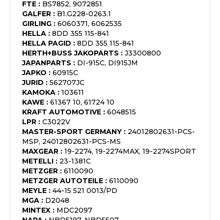
FTE
:
BS7852, 9072851
GALFER
:
B1.G228-0263.1
GIRLING
:
6060371, 6062535
HELLA
:
8DD 355 115-841
HELLA PAGID
:
8DD 355 115-841
HERTH+BUSS JAKOPARTS
:
J3300800
JAPANPARTS
:
DI-915C, DI915JM
JAPKO
:
60915C
JURID
:
562707JC
KAMOKA
:
103611
KAWE
:
61367 10, 61724 10
KRAFT AUTOMOTIVE
:
6048515
LPR
:
C3022V
MASTER-SPORT GERMANY
:
24012802631-PCS-
MSP, 24012802631-PCS-MS
MAXGEAR
:
19-2274, 19-2274MAX, 19-2274SPORT
METELLI
:
23-1381C
METZGER
:
6110090
METZGER AUTOTEILE
:
6110090
MEYLE
:
44-15 521 0013/PD
MGA
:
D2048
MINTEX
:
MDC2097