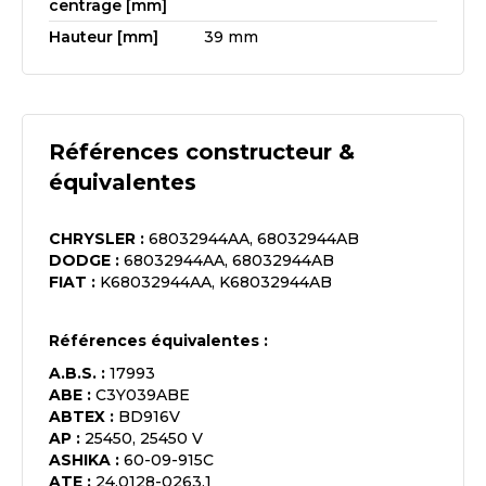
centrage [mm]
Hauteur [mm]
39 mm
Références constructeur &
équivalentes
CHRYSLER
:
68032944AA, 68032944AB
DODGE
:
68032944AA, 68032944AB
FIAT
:
K68032944AA, K68032944AB
Références équivalentes :
A.B.S.
:
17993
ABE
:
C3Y039ABE
ABTEX
:
BD916V
AP
:
25450, 25450 V
ASHIKA
:
60-09-915C
ATE
:
24.0128-0263.1