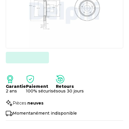
Garantie
Paiement
Retours
2 ans
100% sécurisé
sous 30 jours
Pièces
neuves
Momentanément indisponible