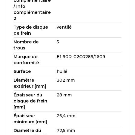
complémentaire
/ Info
complémentaire
2
Type de disque
ventilé
de frein
Nombre de
5
trous
Marque de
E1 90R-02C0289/1609
conformité
Surface
huilé
Diamètre
302 mm
extérieur [mm]
Épaisseur du
28 mm
disque de frein
[mm]
Épaisseur
26,4 mm
minimum [mm]
Diamètre du
72,5 mm