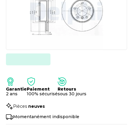
Garantie
Paiement
Retours
2 ans
100% sécurisé
sous 30 jours
Pièces
neuves
Momentanément indisponible