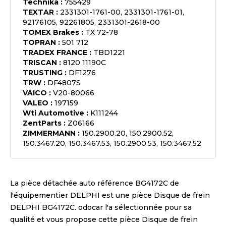
Technika
:
755429
TEXTAR
:
2331301-1761-00, 2331301-1761-01,
92176105, 92261805, 2331301-2618-00
TOMEX Brakes
:
TX 72-78
TOPRAN
:
501 712
TRADEX FRANCE
:
TBD1221
TRISCAN
:
8120 11190C
TRUSTING
:
DF1276
TRW
:
DF4807S
VAICO
:
V20-80066
VALEO
:
197159
Wti Automotive
:
K111244
ZentParts
:
Z06166
ZIMMERMANN
:
150.2900.20, 150.2900.52,
150.3467.20, 150.3467.53, 150.2900.53, 150.3467.52
La pièce détachée auto référence
BG4172C
de
l'équipementier
DELPHI
est une pièce
Disque de frein
DELPHI BG4172C
. odocar l'a sélectionnée pour sa
qualité et vous propose cette pièce
Disque de frein