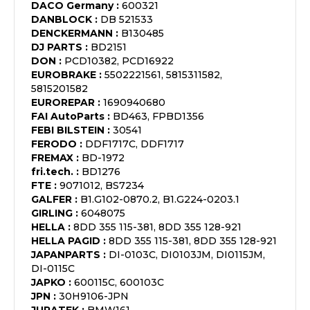
DACO Germany
:
600321
DANBLOCK
:
DB 521533
DENCKERMANN
:
B130485
DJ PARTS
:
BD2151
DON
:
PCD10382, PCD16922
EUROBRAKE
:
5502221561, 5815311582,
5815201582
EUROREPAR
:
1690940680
FAI AutoParts
:
BD463, FPBD1356
FEBI BILSTEIN
:
30541
FERODO
:
DDF1717C, DDF1717
FREMAX
:
BD-1972
fri.tech.
:
BD1276
FTE
:
9071012, BS7234
GALFER
:
B1.G102-0870.2, B1.G224-0203.1
GIRLING
:
6048075
HELLA
:
8DD 355 115-381, 8DD 355 128-921
HELLA PAGID
:
8DD 355 115-381, 8DD 355 128-921
JAPANPARTS
:
DI-0103C, DI0103JM, DI0115JM,
DI-0115C
JAPKO
:
600115C, 600103C
JPN
:
30H9106-JPN