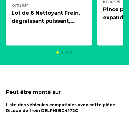
KC00375
KC02634
Pince pn
Lot de 6 Nettoyant Frein,
expandeur
dégraissant puissant,
1 souffle
aérosol 500ml - NK
universe
2021600
KC00375
Peut être monté sur
Liste des véhicules compatibles avec cette pièce
Disque de frein DELPHI BG4172C