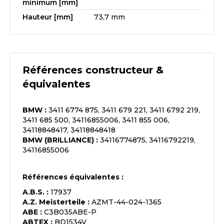
minimum [mm]
Hauteur [mm]
73,7 mm
Références constructeur &
équivalentes
BMW
:
3411 6774 875, 3411 679 221, 3411 6792 219,
3411 685 500, 34116855006, 3411 855 006,
34118848417, 34118848418
BMW (BRILLIANCE)
:
34116774875, 34116792219,
34116855006
Références équivalentes :
A.B.S.
:
17937
A.Z. Meisterteile
:
AZMT-44-024-1365
ABE
:
C3B035ABE-P
ABTEX
:
BD1534V