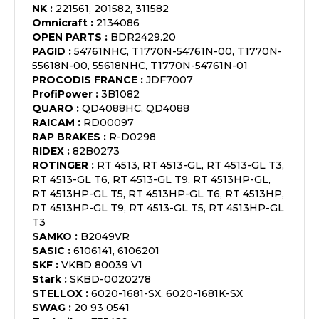
NK
:
221561, 201582, 311582
Omnicraft
:
2134086
OPEN PARTS
:
BDR2429.20
PAGID
:
54761NHC, T1770N-54761N-00, T1770N-
55618N-00, 55618NHC, T1770N-54761N-01
PROCODIS FRANCE
:
JDF7007
ProfiPower
:
3B1082
QUARO
:
QD4088HC, QD4088
RAICAM
:
RD00097
RAP BRAKES
:
R-D0298
RIDEX
:
82B0273
ROTINGER
:
RT 4513, RT 4513-GL, RT 4513-GL T3,
RT 4513-GL T6, RT 4513-GL T9, RT 4513HP-GL,
RT 4513HP-GL T5, RT 4513HP-GL T6, RT 4513HP,
RT 4513HP-GL T9, RT 4513-GL T5, RT 4513HP-GL
T3
SAMKO
:
B2049VR
SASIC
:
6106141, 6106201
SKF
:
VKBD 80039 V1
Stark
:
SKBD-0020278
STELLOX
:
6020-1681-SX, 6020-1681K-SX
SWAG
:
20 93 0541