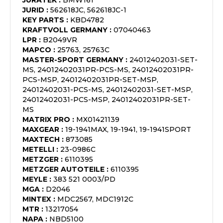
JURATEK
:
BMW161
JURID
:
562618JC, 562618JC-1
KEY PARTS
:
KBD4782
KRAFTVOLL GERMANY
:
07040463
LPR
:
B2049VR
MAPCO
:
25763, 25763C
MASTER-SPORT GERMANY
:
24012402031-SET-
MS, 24012402031PR-PCS-MS, 24012402031PR-
PCS-MSP, 24012402031PR-SET-MSP,
24012402031-PCS-MS, 24012402031-SET-MSP,
24012402031-PCS-MSP, 24012402031PR-SET-
MS
MATRIX PRO
:
MX01421139
MAXGEAR
:
19-1941MAX, 19-1941, 19-1941SPORT
MAXTECH
:
873085
METELLI
:
23-0986C
METZGER
:
6110395
METZGER AUTOTEILE
:
6110395
MEYLE
:
383 521 0003/PD
MGA
:
D2046
MINTEX
:
MDC2567, MDC1912C
MTR
:
13217054
NAPA
:
NBD5100