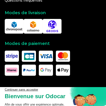
Questions fréquentes
Modes de livraison
Modes de paiement
Les données affichées ici, particulièrement la base de donnée
complète, ne doivent pas être copiées. Il est interdit d’exploiter les
données ou la base de données complète, de laisser un tiers les
exploiter, ni de les rendre accessible à un tiers, sans accord