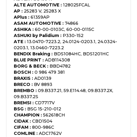
ALTE AUTOMOTIVE
:
128025FCAL
AP
:
25283 V, 25283 X
APlus
:
61359AP
ASAM AUTOMOTIVE
:
74866
ASHIKA
:
60-00-0103C, 60-00-0115C
ASHUKI by Palidium
:
P330-152
ATE
:
13.0470-7223.2, 24.0124-0203.1, 24.0324-
0203.1, 13.0460-7223.2
BENDIX Braking
:
BDS1084HC, BDS1201HC
BLUE PRINT
:
ADB114308
BORG & BECK
:
BBD4782
BOSCH
:
0 986 479 381
BRAXIS
:
AD0139
BRECO
:
BV 8893
BREMBO
:
09.B337.21, 59.E114.48, 09.B337.2X,
09.B337.2S
BREMSI
:
CD7717V
BSG
:
BSG 15-210-012
CHAMPION
:
562618CH
CIDAK
:
CBD1504
CIFAM
:
800-986C
COMLINE
:
ADC1762V