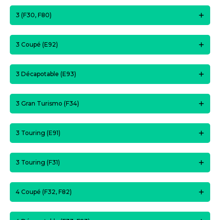
3 (F30, F80)
3 Coupé (E92)
3 Décapotable (E93)
3 Gran Turismo (F34)
3 Touring (E91)
3 Touring (F31)
4 Coupé (F32, F82)