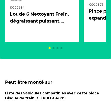
KC00375
KC02634
Pince pn
Lot de 6 Nettoyant Frein,
expandeur
dégraissant puissant,
1 souffle
aérosol 500ml - NK
universe
2021600
KC00375
Peut être monté sur
Liste des véhicules compatibles avec cette pièce
Disque de frein DELPHI BG4099