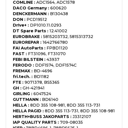
COMLINE
:
ADC1564, ADC1578
DACO Germany
:
600620
DENCKERMANN
:
B130438
DON
:
PCD19512
Dr!ve+
:
DP1010.11.0293
DT Spare Parts
:
12.41002
EUROBRAKE
:
5815203732, 5815313732
EUROREPAR
:
1642766780
FAI AutoParts
:
FPBD1120
FAST
:
FT31096, FT31070
FEBI BILSTEIN
:
43937
FERODO
:
DDF1574, DDF1574C
FREMAX
:
BD-4696
fri.tech.
:
BD1182
FTE
:
9071378, BS5365
GH
:
GH-421941
GIRLING
:
6047524
GUTTMANN
:
BD6140
HELLA
:
8DD 355 108-981, 8DD 355 113-731
HELLA PAGID
:
8DD 355 113-731, 8DD 355 108-981
HERTH+BUSS JAKOPARTS
:
J3312107
IAP QUALITY PARTS
:
709-08035