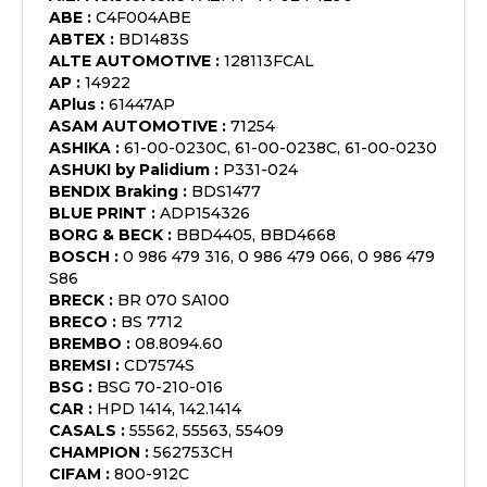
ABE
:
C4F004ABE
ABTEX
:
BD1483S
ALTE AUTOMOTIVE
:
128113FCAL
AP
:
14922
APlus
:
61447AP
ASAM AUTOMOTIVE
:
71254
ASHIKA
:
61-00-0230C, 61-00-0238C, 61-00-0230
ASHUKI by Palidium
:
P331-024
BENDIX Braking
:
BDS1477
BLUE PRINT
:
ADP154326
BORG & BECK
:
BBD4405, BBD4668
BOSCH
:
0 986 479 316, 0 986 479 066, 0 986 479
S86
BRECK
:
BR 070 SA100
BRECO
:
BS 7712
BREMBO
:
08.8094.60
BREMSI
:
CD7574S
BSG
:
BSG 70-210-016
CAR
:
HPD 1414, 142.1414
CASALS
:
55562, 55563, 55409
CHAMPION
:
562753CH
CIFAM
:
800-912C