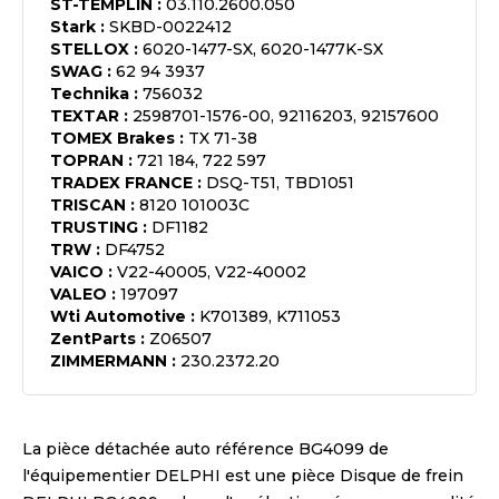
ST-TEMPLIN
:
03.110.2600.050
Stark
:
SKBD-0022412
STELLOX
:
6020-1477-SX, 6020-1477K-SX
SWAG
:
62 94 3937
Technika
:
756032
TEXTAR
:
2598701-1576-00, 92116203, 92157600
TOMEX Brakes
:
TX 71-38
TOPRAN
:
721 184, 722 597
TRADEX FRANCE
:
DSQ-T51, TBD1051
TRISCAN
:
8120 101003C
TRUSTING
:
DF1182
TRW
:
DF4752
VAICO
:
V22-40005, V22-40002
VALEO
:
197097
Wti Automotive
:
K701389, K711053
ZentParts
:
Z06507
ZIMMERMANN
:
230.2372.20
La pièce détachée auto référence
BG4099
de
l'équipementier
DELPHI
est une pièce
Disque de frein