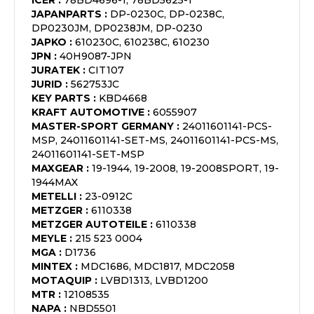
ICER
:
78BD4696-1, 78BD5625-1
JAPANPARTS
:
DP-0230C, DP-0238C,
DP0230JM, DP0238JM, DP-0230
JAPKO
:
610230C, 610238C, 610230
JPN
:
40H9087-JPN
JURATEK
:
CIT107
JURID
:
562753JC
KEY PARTS
:
KBD4668
KRAFT AUTOMOTIVE
:
6055907
MASTER-SPORT GERMANY
:
24011601141-PCS-
MSP, 24011601141-SET-MS, 24011601141-PCS-MS,
24011601141-SET-MSP
MAXGEAR
:
19-1944, 19-2008, 19-2008SPORT, 19-
1944MAX
METELLI
:
23-0912C
METZGER
:
6110338
METZGER AUTOTEILE
:
6110338
MEYLE
:
215 523 0004
MGA
:
D1736
MINTEX
:
MDC1686, MDC1817, MDC2058
MOTAQUIP
:
LVBD1313, LVBD1200
MTR
:
12108535
NAPA
:
NBD5501