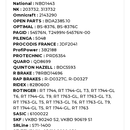
National
:
NBD1443
NK
:
203732, 313732
Omnicraft
:
2143290
OPEN PARTS
:
BDA2385.10
OPTIMAL
:
BS-8376, BS-8376C
PAGID
:
54576N, T2499N-54576N-00
PILENGA
:
5048
PROCODIS FRANCE
:
JDF2041
ProfiPower
:
3B2188
PROTECHNIC
:
PRD5354
QUARO
:
QD8699
QUINTON HAZELL
:
BDC5593
R BRAKE
:
78RBD14696
RAP BRAKES
:
R-D0327C, R-D0327
RIDEX
:
82B0600
ROTINGER
:
RT 1744, RT 1744-GL T3, RT 1744-GL
T6, RT 1744-GL T9, RT 1763-GL, RT 1763-GL T3,
RT 1763-GL T5, RT 1763-GL T6, RT 1763-GL T9,
RT 1744-GL T5, RT 1744-GL, RT 1763
SASIC
:
6100022
SKF
:
VKBD 90240 S2, VKBD 90619 S1
SRLine
:
S71-1400