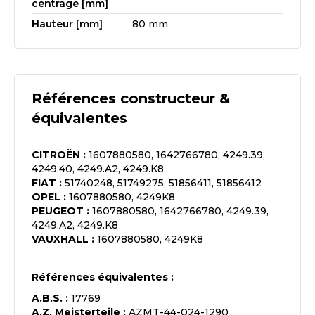
centrage [mm]
Hauteur [mm]
80 mm
Références constructeur &
équivalentes
CITROËN
:
1607880580, 1642766780, 4249.39,
4249.40, 4249.A2, 4249.K8
FIAT
:
51740248, 51749275, 51856411, 51856412
OPEL
:
1607880580, 4249K8
PEUGEOT
:
1607880580, 1642766780, 4249.39,
4249.A2, 4249.K8
VAUXHALL
:
1607880580, 4249K8
Références équivalentes :
A.B.S.
:
17769
A.Z. Meisterteile
:
AZMT-44-024-1290