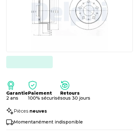
Garantie
Paiement
Retours
2 ans
100% sécurisé
sous 30 jours
Pièces
neuves
Momentanément indisponible