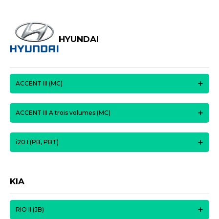
HYUNDAI
ACCENT III (MC)
ACCENT III A trois volumes (MC)
i20 I (PB, PBT)
KIA
RIO II (JB)