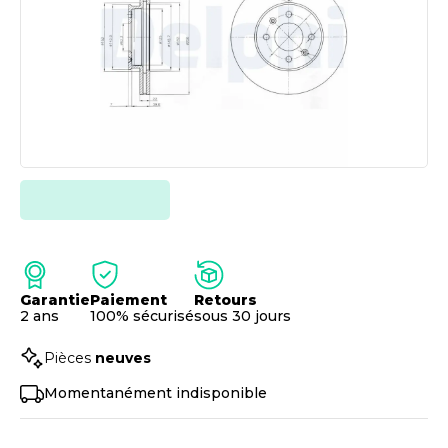
Garantie
Paiement
Retours
2 ans
100% sécurisé
sous 30 jours
Pièces
neuves
Momentanément indisponible