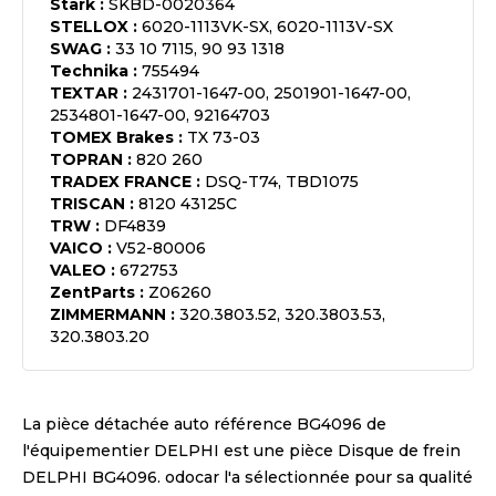
Stark
:
SKBD-0020364
STELLOX
:
6020-1113VK-SX, 6020-1113V-SX
SWAG
:
33 10 7115, 90 93 1318
Technika
:
755494
TEXTAR
:
2431701-1647-00, 2501901-1647-00,
2534801-1647-00, 92164703
TOMEX Brakes
:
TX 73-03
TOPRAN
:
820 260
TRADEX FRANCE
:
DSQ-T74, TBD1075
TRISCAN
:
8120 43125C
TRW
:
DF4839
VAICO
:
V52-80006
VALEO
:
672753
ZentParts
:
Z06260
ZIMMERMANN
:
320.3803.52, 320.3803.53,
320.3803.20
La pièce détachée auto référence
BG4096
de
l'équipementier
DELPHI
est une pièce
Disque de frein
DELPHI BG4096
. odocar l'a sélectionnée pour sa qualité