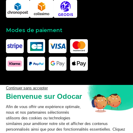
Modes de paiement
Les données affichées ici, particulièrement la base de donnée
complète, ne doivent pas être copiées. Il est interdit d’exploiter les
données ou la base de données complète, de laisser un tiers les
exploiter, ni de les rendre accessible à un tiers, sans accord
préalable de TecDoc. Toute infraction constitue une violation des
droits d’auteur et fera l’objet de poursuites.