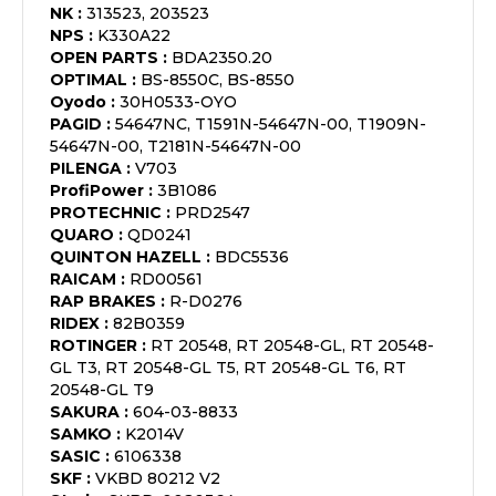
NK
:
313523, 203523
NPS
:
K330A22
OPEN PARTS
:
BDA2350.20
OPTIMAL
:
BS-8550C, BS-8550
Oyodo
:
30H0533-OYO
PAGID
:
54647NC, T1591N-54647N-00, T1909N-
54647N-00, T2181N-54647N-00
PILENGA
:
V703
ProfiPower
:
3B1086
PROTECHNIC
:
PRD2547
QUARO
:
QD0241
QUINTON HAZELL
:
BDC5536
RAICAM
:
RD00561
RAP BRAKES
:
R-D0276
RIDEX
:
82B0359
ROTINGER
:
RT 20548, RT 20548-GL, RT 20548-
GL T3, RT 20548-GL T5, RT 20548-GL T6, RT
20548-GL T9
SAKURA
:
604-03-8833
SAMKO
:
K2014V
SASIC
:
6106338
SKF
:
VKBD 80212 V2