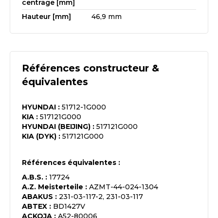
centrage [mm]
Hauteur [mm]
46,9 mm
Références constructeur &
équivalentes
HYUNDAI
:
51712-1G000
KIA
:
517121G000
HYUNDAI (BEIJING)
:
517121G000
KIA (DYK)
:
517121G000
Références équivalentes :
A.B.S.
:
17724
A.Z. Meisterteile
:
AZMT-44-024-1304
ABAKUS
:
231-03-117-2, 231-03-117
ABTEX
:
BD1427V
ACKOJA
:
A52-80006