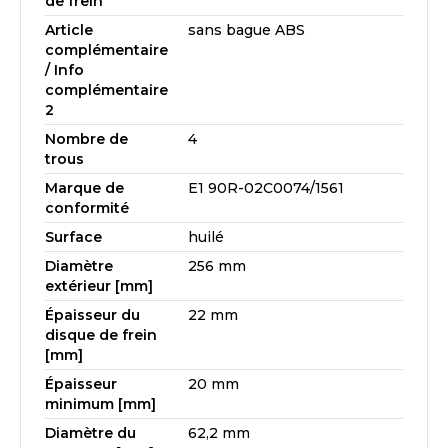
de frein
Article
sans bague ABS
complémentaire
/ Info
complémentaire
2
Nombre de
4
trous
Marque de
E1 90R-02C0074/1561
conformité
Surface
huilé
Diamètre
256 mm
extérieur [mm]
Épaisseur du
22 mm
disque de frein
[mm]
Épaisseur
20 mm
minimum [mm]
Diamètre du
62,2 mm