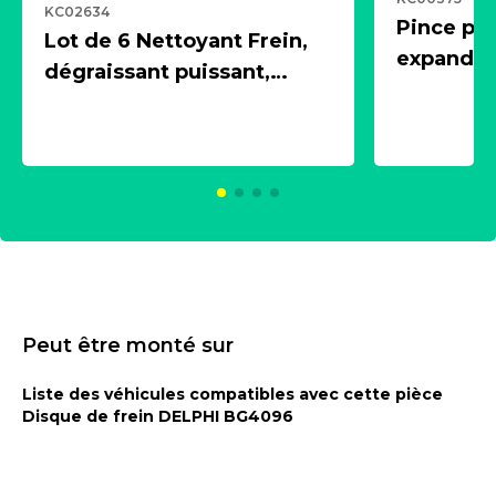
KC02634
Pince pn
Lot de 6 Nettoyant Frein,
expandeur
dégraissant puissant,
1 souffle
aérosol 500ml - NK
universe
2021600
KC00375
Peut être monté sur
Liste des véhicules compatibles avec cette pièce
Disque de frein DELPHI BG4096