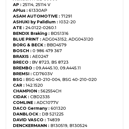
AP
:
25114, 25114 V
APlus
:
61330AP
ASAM AUTOMOTIVE
:
71291
ASHUKI by Palidium
:
I032-20
ATE
:
24.0122-0260.1
BENDIX Braking
:
BDS1316
BLUE PRINT
:
ADG043152, ADG043120
BORG & BECK
:
BBD4579
BOSCH
:
0 986 479 367
BRAXIS
:
AE0247
BRECO
:
BV 8723, BS 8723
BREMBO
:
09.A445.10, 09.A445.11
BREMSI
:
CD7603V
BSG
:
BSG 40-210-004, BSG 40-210-020
CAR
:
142.1520
CHAMPION
:
562554CH
CIDAK
:
CBD2335
COMLINE
:
ADC1077V
DACO Germany
:
601320
DANBLOCK
:
DB 521225
DAVID VASCO
:
T4839
DENCKERMANN
:
B130519, B130524