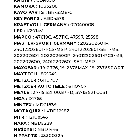
KAISHIN
:
CBR050
KAMOKA
:
1033206
KAVO PARTS
:
BR-3238-C
KEY PARTS
:
KBD4579
KRAFTVOLL GERMANY
:
07040008
LPR
:
K2014V
MAPCO
:
47619C, 45711C, 47597, 25598
MASTER-SPORT GERMANY
:
202202601P,
24012202601-PCS-MSP, 24012202601-SET-MS,
202202601, 202202600P, 24012202601-PCS-MS,
202202600, 24012202601-SET-MSP
MAXGEAR
:
19-2376, 19-2376MAX, 19-2376SPORT
MAXTECH
:
865245
METZGER
:
6110707
METZGER AUTOTEILE
:
6110707
MEYLE
:
37-15 521 0031/PD, 37-15 521 0031
MGA
:
D1765
MINTEX
:
MDC1839
MOTAQUIP
:
LVBD1258Z
MTR
:
12108545
NAPA
:
NBD5228
National
:
NBD1446
NIPPARTS
:
J3300324