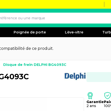
Poignée de porte
Lève-vitre
Tur
 compatibilité de ce produit.
Disque de frein DELPHI BG4093C
BG4093C
Garantie
Pai
2 ans
100