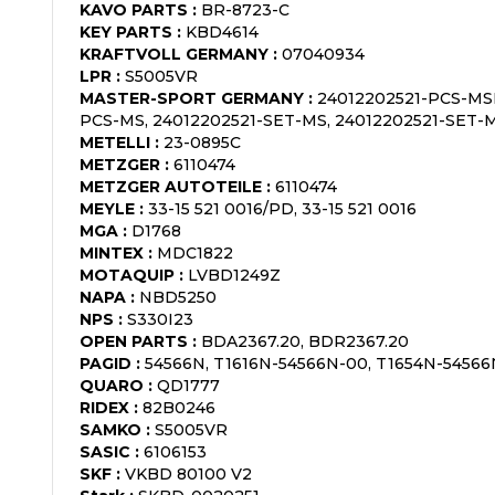
KAVO PARTS
:
BR-8723-C
KEY PARTS
:
KBD4614
KRAFTVOLL GERMANY
:
07040934
LPR
:
S5005VR
MASTER-SPORT GERMANY
:
24012202521-PCS-MSP
PCS-MS, 24012202521-SET-MS, 24012202521-SET
METELLI
:
23-0895C
METZGER
:
6110474
METZGER AUTOTEILE
:
6110474
MEYLE
:
33-15 521 0016/PD, 33-15 521 0016
MGA
:
D1768
MINTEX
:
MDC1822
MOTAQUIP
:
LVBD1249Z
NAPA
:
NBD5250
NPS
:
S330I23
OPEN PARTS
:
BDA2367.20, BDR2367.20
PAGID
:
54566N, T1616N-54566N-00, T1654N-5456
QUARO
:
QD1777
RIDEX
:
82B0246
SAMKO
:
S5005VR
SASIC
:
6106153
SKF
:
VKBD 80100 V2