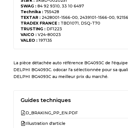
Stark
:
SKBD-0020251
SWAG
:
84 92 9310, 33 10 6497
Technika
:
755428
TEXTAR
:
2428001-1566-00, 2439101-1566-00, 9215
TRADEX FRANCE
:
TBD1071, DSQ-T70
TRUSTING
:
DF1223
VAICO
:
V24-80023
VALEO
:
197135
La pièce détachée auto référence
BG4093C
de l'équip
DELPHI BG4093C
. odocar l'a sélectionnée pour sa qua
DELPHI BG4093C
au meilleur prix du marché.
Guides techniques
D_BRAKING_PP_EN.PDF
Illustration d'article