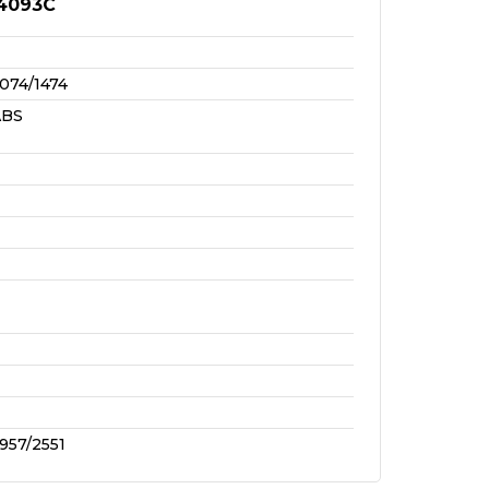
4093C
074/1474
ABS
957/2551