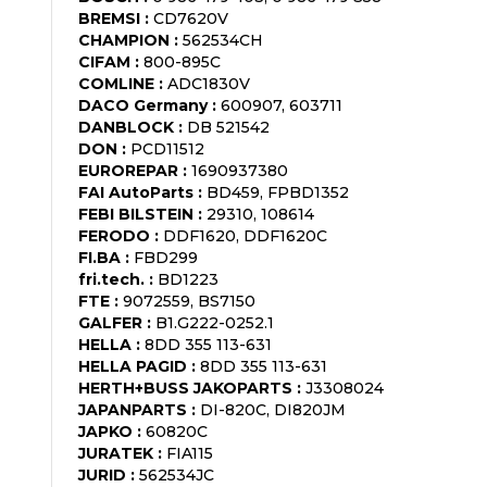
BREMSI
:
CD7620V
CHAMPION
:
562534CH
CIFAM
:
800-895C
COMLINE
:
ADC1830V
DACO Germany
:
600907, 603711
DANBLOCK
:
DB 521542
DON
:
PCD11512
EUROREPAR
:
1690937380
FAI AutoParts
:
BD459, FPBD1352
FEBI BILSTEIN
:
29310, 108614
FERODO
:
DDF1620, DDF1620C
FI.BA
:
FBD299
fri.tech.
:
BD1223
FTE
:
9072559, BS7150
GALFER
:
B1.G222-0252.1
HELLA
:
8DD 355 113-631
HELLA PAGID
:
8DD 355 113-631
HERTH+BUSS JAKOPARTS
:
J3308024
JAPANPARTS
:
DI-820C, DI820JM
JAPKO
:
60820C
JURATEK
:
FIA115
JURID
:
562534JC