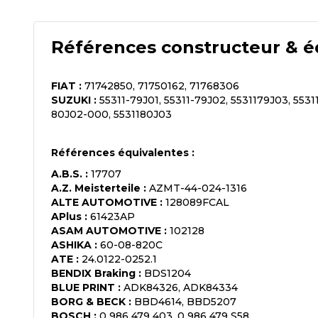
Références constructeur & é
FIAT
:
71742850, 71750162, 71768306
SUZUKI
:
55311-79J01, 55311-79J02, 5531179J03, 5531
80J02-000, 5531180J03
Références équivalentes :
A.B.S.
:
17707
A.Z. Meisterteile
:
AZMT-44-024-1316
ALTE AUTOMOTIVE
:
128089FCAL
APlus
:
61423AP
ASAM AUTOMOTIVE
:
102128
ASHIKA
:
60-08-820C
ATE
:
24.0122-0252.1
BENDIX Braking
:
BDS1204
BLUE PRINT
:
ADK84326, ADK84334
BORG & BECK
:
BBD4614, BBD5207
BOSCH
:
0 986 479 403, 0 986 479 S58