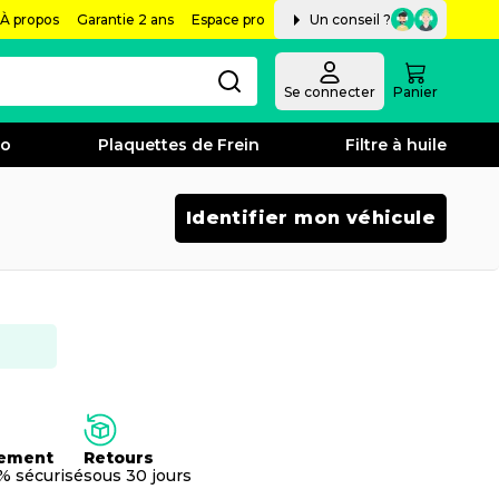
À propos
Garantie 2 ans
Espace pro
Un conseil ?
Se connecter
Panier
bo
Plaquettes de Frein
Filtre à huile
Identifier mon véhicule
ement
Retours
% sécurisé
sous 30 jours