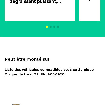
dégraissant puissant,
1 souffle
aérosol 500ml - NK
universe
2021600
KC00375
Peut être monté sur
Liste des véhicules compatibles avec cette pièce
Disque de frein DELPHI BG4092C