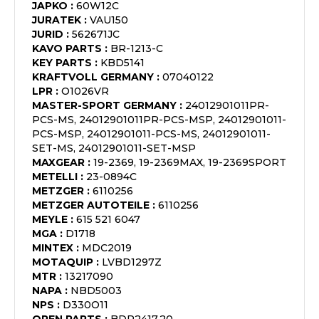
JAPKO
:
60W12C
JURATEK
:
VAU150
JURID
:
562671JC
KAVO PARTS
:
BR-1213-C
KEY PARTS
:
KBD5141
KRAFTVOLL GERMANY
:
07040122
LPR
:
O1026VR
MASTER-SPORT GERMANY
:
24012901011PR-
PCS-MS, 24012901011PR-PCS-MSP, 24012901011-
PCS-MSP, 24012901011-PCS-MS, 24012901011-
SET-MS, 24012901011-SET-MSP
MAXGEAR
:
19-2369, 19-2369MAX, 19-2369SPORT
METELLI
:
23-0894C
METZGER
:
6110256
METZGER AUTOTEILE
:
6110256
MEYLE
:
615 521 6047
MGA
:
D1718
MINTEX
:
MDC2019
MOTAQUIP
:
LVBD1297Z
MTR
:
13217090
NAPA
:
NBD5003
NPS
:
D330O11