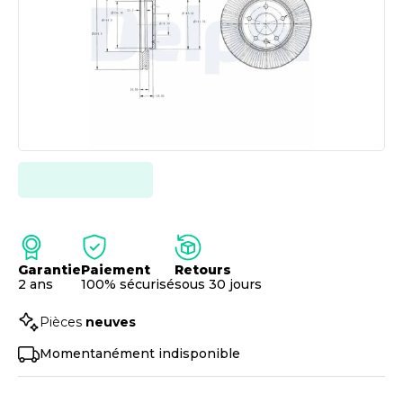
Garantie
Paiement
Retours
2 ans
100% sécurisé
sous 30 jours
Pièces
neuves
Momentanément indisponible