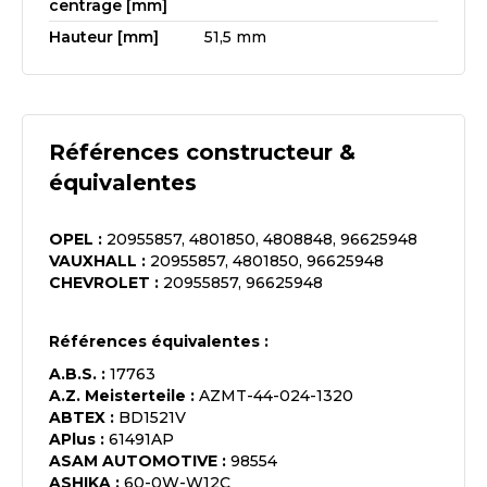
centrage [mm]
Hauteur [mm]
51,5 mm
Références constructeur &
équivalentes
OPEL
:
20955857, 4801850, 4808848, 96625948
VAUXHALL
:
20955857, 4801850, 96625948
CHEVROLET
:
20955857, 96625948
Références équivalentes :
A.B.S.
:
17763
A.Z. Meisterteile
:
AZMT-44-024-1320
ABTEX
:
BD1521V
APlus
:
61491AP
ASAM AUTOMOTIVE
:
98554
ASHIKA
:
60-0W-W12C