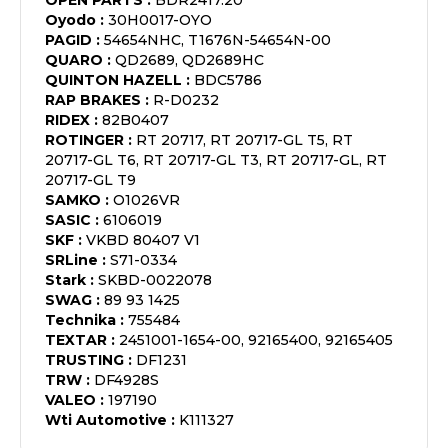
OPEN PARTS
:
BDR2417.20
Oyodo
:
30H0017-OYO
PAGID
:
54654NHC, T1676N-54654N-00
QUARO
:
QD2689, QD2689HC
QUINTON HAZELL
:
BDC5786
RAP BRAKES
:
R-D0232
RIDEX
:
82B0407
ROTINGER
:
RT 20717, RT 20717-GL T5, RT
20717-GL T6, RT 20717-GL T3, RT 20717-GL, RT
20717-GL T9
SAMKO
:
O1026VR
SASIC
:
6106019
SKF
:
VKBD 80407 V1
SRLine
:
S71-0334
Stark
:
SKBD-0022078
SWAG
:
89 93 1425
Technika
:
755484
TEXTAR
:
2451001-1654-00, 92165400, 92165405
TRUSTING
:
DF1231
TRW
:
DF4928S
VALEO
:
197190
Wti Automotive
:
K111327