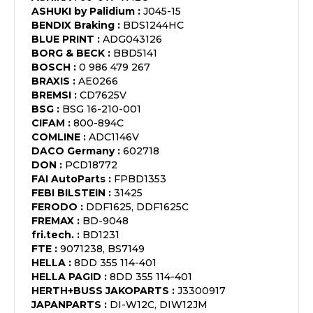
ASHUKI by Palidium
:
J045-15
BENDIX Braking
:
BDS1244HC
BLUE PRINT
:
ADG043126
BORG & BECK
:
BBD5141
BOSCH
:
0 986 479 267
BRAXIS
:
AE0266
BREMSI
:
CD7625V
BSG
:
BSG 16-210-001
CIFAM
:
800-894C
COMLINE
:
ADC1146V
DACO Germany
:
602718
DON
:
PCD18772
FAI AutoParts
:
FPBD1353
FEBI BILSTEIN
:
31425
FERODO
:
DDF1625, DDF1625C
FREMAX
:
BD-9048
fri.tech.
:
BD1231
FTE
:
9071238, BS7149
HELLA
:
8DD 355 114-401
HELLA PAGID
:
8DD 355 114-401
HERTH+BUSS JAKOPARTS
:
J3300917
JAPANPARTS
:
DI-W12C, DIW12JM