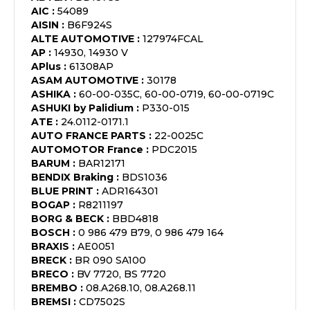
AIC
:
54089
AISIN
:
B6F924S
ALTE AUTOMOTIVE
:
127974FCAL
AP
:
14930, 14930 V
APlus
:
61308AP
ASAM AUTOMOTIVE
:
30178
ASHIKA
:
60-00-035C, 60-00-0719, 60-00-0719C
ASHUKI by Palidium
:
P330-015
ATE
:
24.0112-0171.1
AUTO FRANCE PARTS
:
22-0025C
AUTOMOTOR France
:
PDC2015
BARUM
:
BAR12171
BENDIX Braking
:
BDS1036
BLUE PRINT
:
ADR164301
BOGAP
:
R8211197
BORG & BECK
:
BBD4818
BOSCH
:
0 986 479 B79, 0 986 479 164
BRAXIS
:
AE0051
BRECK
:
BR 090 SA100
BRECO
:
BV 7720, BS 7720
BREMBO
:
08.A268.10, 08.A268.11
BREMSI
:
CD7502S