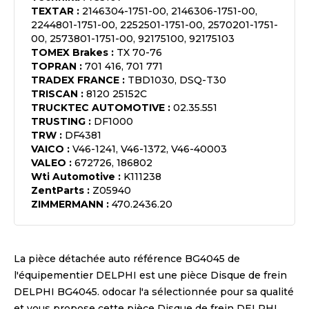
TEXTAR
:
2146304-1751-00, 2146306-1751-00,
2244801-1751-00, 2252501-1751-00, 2570201-1751-
00, 2573801-1751-00, 92175100, 92175103
TOMEX Brakes
:
TX 70-76
TOPRAN
:
701 416, 701 771
TRADEX FRANCE
:
TBD1030, DSQ-T30
TRISCAN
:
8120 25152C
TRUCKTEC AUTOMOTIVE
:
02.35.551
TRUSTING
:
DF1000
TRW
:
DF4381
VAICO
:
V46-1241, V46-1372, V46-40003
VALEO
:
672726, 186802
Wti Automotive
:
K111238
ZentParts
:
Z05940
ZIMMERMANN
:
470.2436.20
La pièce détachée auto référence
BG4045
de
l'équipementier
DELPHI
est une pièce
Disque de frein
DELPHI BG4045
. odocar l'a sélectionnée pour sa qualité
et vous propose cette pièce
Disque de frein DELPHI