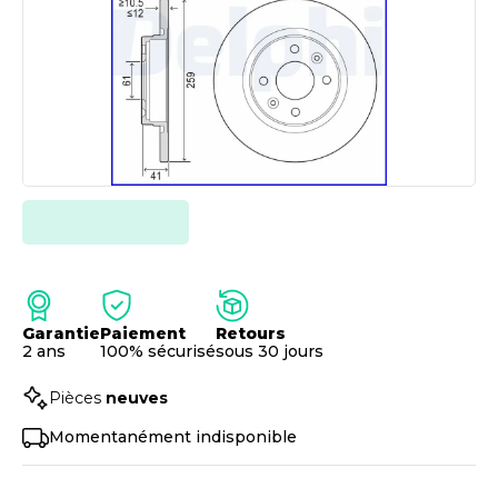
Garantie
Paiement
Retours
2 ans
100% sécurisé
sous 30 jours
Pièces
neuves
Momentanément indisponible