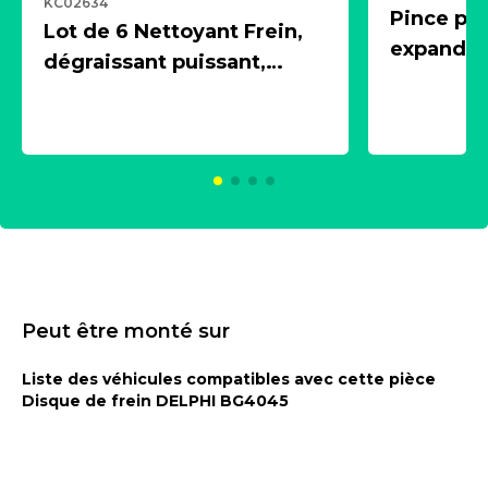
KC02634
Pince pn
Lot de 6 Nettoyant Frein,
expandeur
dégraissant puissant,
1 souffle
aérosol 500ml - NK
universe
2021600
KC00375
Peut être monté sur
Liste des véhicules compatibles avec cette pièce
Disque de frein DELPHI BG4045