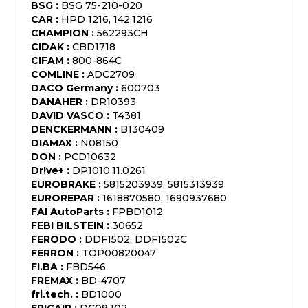
BSG
:
BSG 75-210-020
CAR
:
HPD 1216, 142.1216
CHAMPION
:
562293CH
CIDAK
:
CBD1718
CIFAM
:
800-864C
COMLINE
:
ADC2709
DACO Germany
:
600703
DANAHER
:
DR10393
DAVID VASCO
:
T4381
DENCKERMANN
:
B130409
DIAMAX
:
N08150
DON
:
PCD10632
Dr!ve+
:
DP1010.11.0261
EUROBRAKE
:
5815203939, 5815313939
EUROREPAR
:
1618870580, 1690937680
FAI AutoParts
:
FPBD1012
FEBI BILSTEIN
:
30652
FERODO
:
DDF1502, DDF1502C
FERRON
:
TOP00820047
FI.BA
:
FBD546
FREMAX
:
BD-4707
fri.tech.
:
BD1000