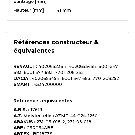
centrage [mm]
Hauteur [mm]
41 mm
Références constructeur &
équivalentes
RENAULT
:
402065236R, 402065345R, 6001 547
683, 6001 577 683, 7701 208 252
DACIA
:
402065345R, 6001 547 683, 7701208252
SMART
:
4534200000
Références équivalentes :
A.B.S.
:
17619
A.Z. Meisterteile
:
AZMT-44-024-1250
ABAKUS
:
231-03-018-2, 231-03-018
ABE
:
C3R034ABE
ABTEX
:
BD1873S