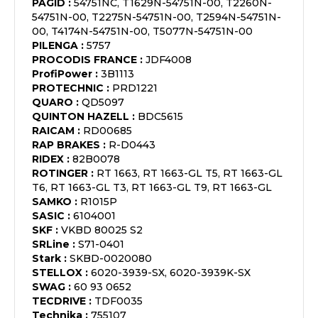
PAGID
:
54751NC, T1629N-54751N-00, T2260N-
54751N-00, T2275N-54751N-00, T2594N-54751N-
00, T4174N-54751N-00, T5077N-54751N-00
PILENGA
:
5757
PROCODIS FRANCE
:
JDF4008
ProfiPower
:
3B1113
PROTECHNIC
:
PRD1221
QUARO
:
QD5097
QUINTON HAZELL
:
BDC5615
RAICAM
:
RD00685
RAP BRAKES
:
R-D0443
RIDEX
:
82B0078
ROTINGER
:
RT 1663, RT 1663-GL T5, RT 1663-GL
T6, RT 1663-GL T3, RT 1663-GL T9, RT 1663-GL
SAMKO
:
R1015P
SASIC
:
6104001
SKF
:
VKBD 80025 S2
SRLine
:
S71-0401
Stark
:
SKBD-0020080
STELLOX
:
6020-3939-SX, 6020-3939K-SX
SWAG
:
60 93 0652
TECDRIVE
:
TDF0035
Technika
:
755107