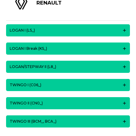
RENAULT
LOGAN I (LS_)
LOGAN I Break (KS_)
LOGAN/STEPWAY II (L8_)
TWINGO I (C06_)
TWINGO II (CN0_)
TWINGO III (BCM_, BCA_)