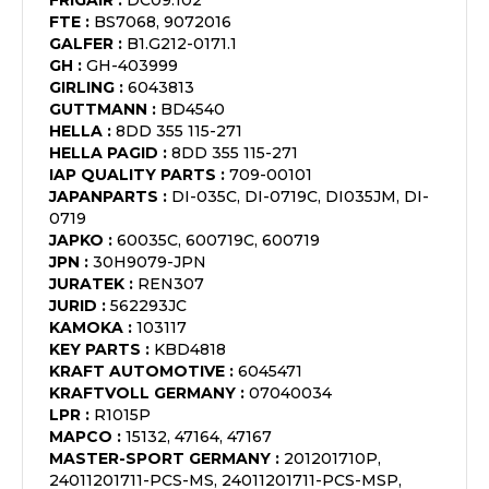
FRIGAIR
:
DC09.102
FTE
:
BS7068, 9072016
GALFER
:
B1.G212-0171.1
GH
:
GH-403999
GIRLING
:
6043813
GUTTMANN
:
BD4540
HELLA
:
8DD 355 115-271
HELLA PAGID
:
8DD 355 115-271
IAP QUALITY PARTS
:
709-00101
JAPANPARTS
:
DI-035C, DI-0719C, DI035JM, DI-
0719
JAPKO
:
60035C, 600719C, 600719
JPN
:
30H9079-JPN
JURATEK
:
REN307
JURID
:
562293JC
KAMOKA
:
103117
KEY PARTS
:
KBD4818
KRAFT AUTOMOTIVE
:
6045471
KRAFTVOLL GERMANY
:
07040034
LPR
:
R1015P
MAPCO
:
15132, 47164, 47167
MASTER-SPORT GERMANY
:
201201710P,
24011201711-PCS-MS, 24011201711-PCS-MSP,