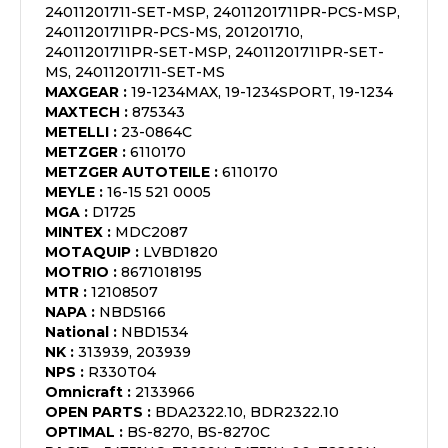
24011201711-SET-MSP, 24011201711PR-PCS-MSP,
24011201711PR-PCS-MS, 201201710,
24011201711PR-SET-MSP, 24011201711PR-SET-
MS, 24011201711-SET-MS
MAXGEAR
:
19-1234MAX, 19-1234SPORT, 19-1234
MAXTECH
:
875343
METELLI
:
23-0864C
METZGER
:
6110170
METZGER AUTOTEILE
:
6110170
MEYLE
:
16-15 521 0005
MGA
:
D1725
MINTEX
:
MDC2087
MOTAQUIP
:
LVBD1820
MOTRIO
:
8671018195
MTR
:
12108507
NAPA
:
NBD5166
National
:
NBD1534
NK
:
313939, 203939
NPS
:
R330T04
Omnicraft
:
2133966
OPEN PARTS
:
BDA2322.10, BDR2322.10
OPTIMAL
:
BS-8270, BS-8270C