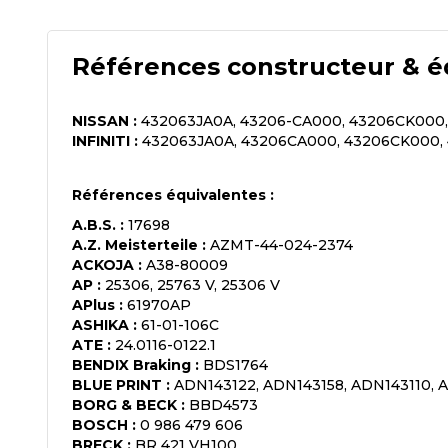
Références constructeur & é
NISSAN
:
432063JA0A, 43206-CA000, 43206CK000
INFINITI
:
432063JA0A, 43206CA000, 43206CK000,
Références équivalentes :
A.B.S.
:
17698
A.Z. Meisterteile
:
AZMT-44-024-2374
ACKOJA
:
A38-80009
AP
:
25306, 25763 V, 25306 V
APlus
:
61970AP
ASHIKA
:
61-01-106C
ATE
:
24.0116-0122.1
BENDIX Braking
:
BDS1764
BLUE PRINT
:
ADN143122, ADN143158, ADN143110, 
BORG & BECK
:
BBD4573
BOSCH
:
0 986 479 606
BRECK
:
BR 421 VH100