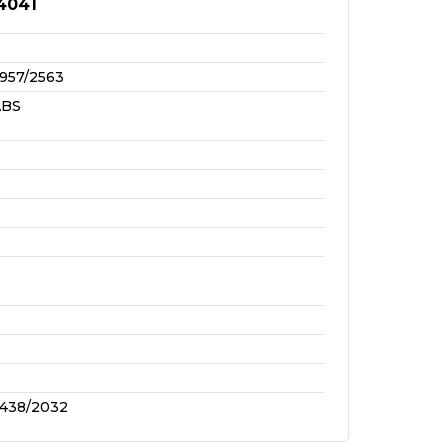
4041
957/2563
ABS
438/2032