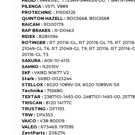
PAGID
:
54493NC, T1334N-54493N-00, T1847N-544
PILENGA
:
V571, V889
PROTECHNIC
:
PRD6125
QUINTON HAZELL
:
BDC5668, BDC5568
RAICAM
:
RD00179
RAP BRAKES
:
R-D0463
RIDEX
:
82B1094
ROTINGER
:
RT 20116-GL, RT 20116-GL T5, RT 20116
21049-GL T6, RT 21049-GL T9, RT 20116, RT 20116-
20116-GL T3
SAKURA
:
605-10-4115
SAMKO
:
N2015V
SKF
:
VKBD 90677 V2
Stark
:
SKBD-0023244
STELLOX
:
6020-1089V-SX, 6020-1089VK-SX
Technika
:
755680
TEXTAR
:
2387101-1493-00, 2487101-1493-00, 2577
TRISCAN
:
8120 14177C
TRUSTING
:
DF1193
TRW
:
DF4353
VAICO
:
V38-80009
VALEO
:
673469, 197595
ZentParts
:
Z06274