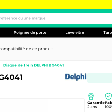
Poignée de porte
Lève-vitre
Tur
 compatibilité de ce produit.
Disque de frein DELPHI BG4041
BG4041
Garantie
Pai
2 ans
100