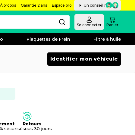
À propos
Garantie 2 ans
Espace pro
Un conseil ?
Se connecter
Panier
bo
Plaquettes de Frein
Filtre à huile
Identifier mon véhicule
ement
Retours
% sécurisé
sous 30 jours