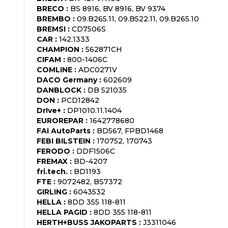
BRECO
:
BS 8916, BV 8916, BV 9374
BREMBO
:
09.B265.11, 09.B522.11, 09.B265.10
BREMSI
:
CD7506S
CAR
:
142.1333
CHAMPION
:
562871CH
CIFAM
:
800-1406C
COMLINE
:
ADC0271V
DACO Germany
:
602609
DANBLOCK
:
DB 521035
DON
:
PCD12842
Dr!ve+
:
DP1010.11.1404
EUROREPAR
:
1642778680
FAI AutoParts
:
BD567, FPBD1468
FEBI BILSTEIN
:
170752, 170743
FERODO
:
DDF1506C
FREMAX
:
BD-4207
fri.tech.
:
BD1193
FTE
:
9072482, BS7372
GIRLING
:
6043532
HELLA
:
8DD 355 118-811
HELLA PAGID
:
8DD 355 118-811
HERTH+BUSS JAKOPARTS
:
J3311046