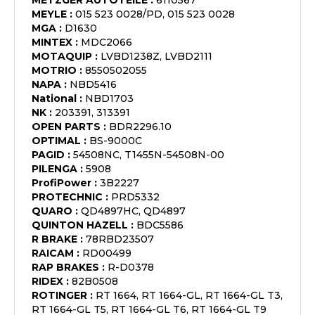
METZGER AUTOTEILE
:
6110567
MEYLE
:
015 523 0028/PD, 015 523 0028
MGA
:
D1630
MINTEX
:
MDC2066
MOTAQUIP
:
LVBD1238Z, LVBD2111
MOTRIO
:
8550502055
NAPA
:
NBD5416
National
:
NBD1703
NK
:
203391, 313391
OPEN PARTS
:
BDR2296.10
OPTIMAL
:
BS-9000C
PAGID
:
54508NC, T1455N-54508N-00
PILENGA
:
5908
ProfiPower
:
3B2227
PROTECHNIC
:
PRD5332
QUARO
:
QD4897HC, QD4897
QUINTON HAZELL
:
BDC5586
R BRAKE
:
78RBD23507
RAICAM
:
RD00499
RAP BRAKES
:
R-D0378
RIDEX
:
82B0508
ROTINGER
:
RT 1664, RT 1664-GL, RT 1664-GL T3,
RT 1664-GL T5, RT 1664-GL T6, RT 1664-GL T9