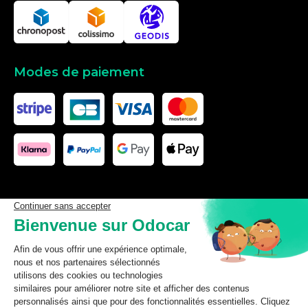
Modes de paiement
Les données affichées ici, particulièrement la base de donnée
complète, ne doivent pas être copiées. Il est interdit d’exploiter les
données ou la base de données complète, de laisser un tiers les
exploiter, ni de les rendre accessible à un tiers, sans accord
préalable de TecDoc. Toute infraction constitue une violation des
droits d’auteur et fera l’objet de poursuites.