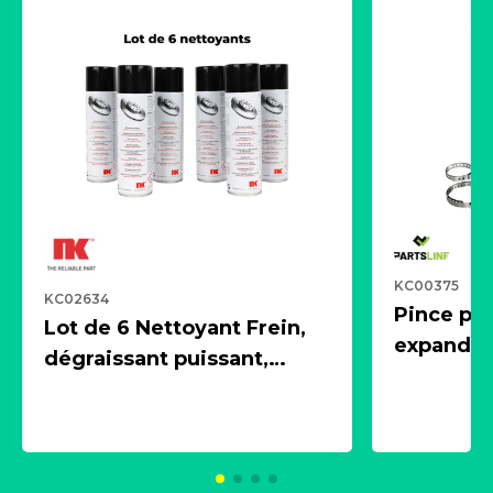
KC00375
KC02634
Pince pn
Lot de 6 Nettoyant Frein,
expandeur
dégraissant puissant,
1 souffle
aérosol 500ml - NK
universe
2021600
KC00375