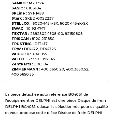
SAMKO
:
M2037P
SASIC
:
6106104
SRLine
:
S71-1458
Stark
:
SKBD-0022237
STELLOX
:
6020-1454-SX, 6020-1454K-SX
SWAG
:
10 92 4747
TEXTAR
:
2392302-1508-00, 92150803
TRISCAN
:
8120 23185C
TRUSTING
:
DF1417
TRW
:
DF4472, DF4472S
VAICO
:
V30-40055
VALEO
:
673301, 197545
ZentParts
:
Z06504
ZIMMERMANN
:
400.3650.20, 400.3650.52,
400.3650.53
La pièce détachée auto référence
BG4031
de
l'équipementier
DELPHI
est une pièce
Disque de frein
DELPHI BG4031
. odocar l'a sélectionnée pour sa qualité
et vous propose cette pièce
Disque de frein DELPHI