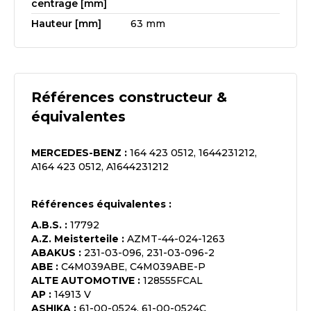
centrage [mm]
Hauteur [mm]
63 mm
Références constructeur &
équivalentes
MERCEDES-BENZ
:
164 423 0512, 1644231212,
A164 423 0512, A1644231212
Références équivalentes :
A.B.S.
:
17792
A.Z. Meisterteile
:
AZMT-44-024-1263
ABAKUS
:
231-03-096, 231-03-096-2
ABE
:
C4M039ABE, C4M039ABE-P
ALTE AUTOMOTIVE
:
128555FCAL
AP
:
14913 V
ASHIKA
:
61-00-0524, 61-00-0524C