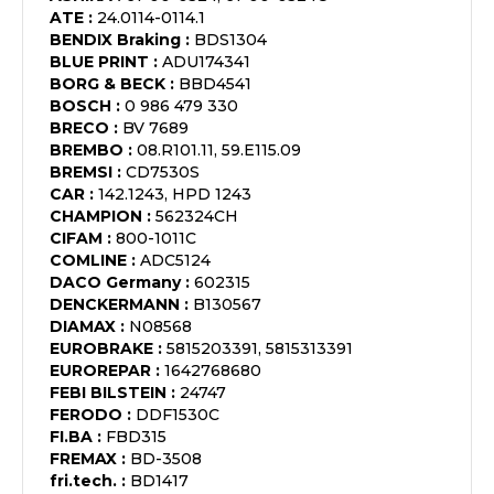
ATE
:
24.0114-0114.1
BENDIX Braking
:
BDS1304
BLUE PRINT
:
ADU174341
BORG & BECK
:
BBD4541
BOSCH
:
0 986 479 330
BRECO
:
BV 7689
BREMBO
:
08.R101.11, 59.E115.09
BREMSI
:
CD7530S
CAR
:
142.1243, HPD 1243
CHAMPION
:
562324CH
CIFAM
:
800-1011C
COMLINE
:
ADC5124
DACO Germany
:
602315
DENCKERMANN
:
B130567
DIAMAX
:
N08568
EUROBRAKE
:
5815203391, 5815313391
EUROREPAR
:
1642768680
FEBI BILSTEIN
:
24747
FERODO
:
DDF1530C
FI.BA
:
FBD315
FREMAX
:
BD-3508
fri.tech.
:
BD1417