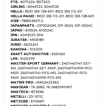
FTE
:
9071224, BS7303
GIRLING
:
6044722, 6044725
HELLA
:
8DD 355 128-601, 8DD 355 113-211
HELLA PAGID
:
8DD 355 113-211, 8DD 355 128-601
ICER
:
78BD3507-2
JAPANPARTS
:
DP0524JM, DP-0524, DP-0524C
JAPKO
:
610524, 610524C
JPN
:
40H9127-JPN
JURATEK
:
MER189
JURID
:
562324J
KAMOKA
:
103200
KRAFT AUTOMOTIVE
:
6051461
LPR
:
M2037P
MASTER-SPORT GERMANY
:
24011401141-SET-
MS, 24011401141-SET-MSP, 24011401141PR-PCS-
MSP, 24011401141-PCS-MS, 24011401141-PCS-
MSP, 24011401141PR-PCS-MS
MATRIX PRO
:
MX02423362
MAXGEAR
:
19-2683, 19-2683SPORT
MAXTECH
:
873596
METELLI
:
23-1011C
METZGER
:
6110567