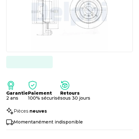
Garantie
Paiement
Retours
2 ans
100% sécurisé
sous 30 jours
Pièces
neuves
Momentanément indisponible