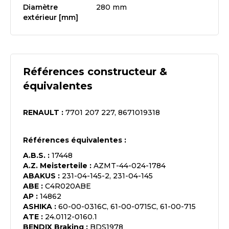
Diamètre
280 mm
extérieur [mm]
Références constructeur &
équivalentes
RENAULT
:
7701 207 227, 8671019318
Références équivalentes :
A.B.S.
:
17448
A.Z. Meisterteile
:
AZMT-44-024-1784
ABAKUS
:
231-04-145-2, 231-04-145
ABE
:
C4R020ABE
AP
:
14862
ASHIKA
:
60-00-0316C, 61-00-0715C, 61-00-715
ATE
:
24.0112-0160.1
BENDIX Braking
:
BDS1978