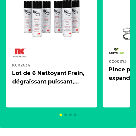
KC00375
KC02634
Pince pn
Lot de 6 Nettoyant Frein,
expandeur
dégraissant puissant,
1 souffle
aérosol 500ml - NK
universe
2021600
KC00375