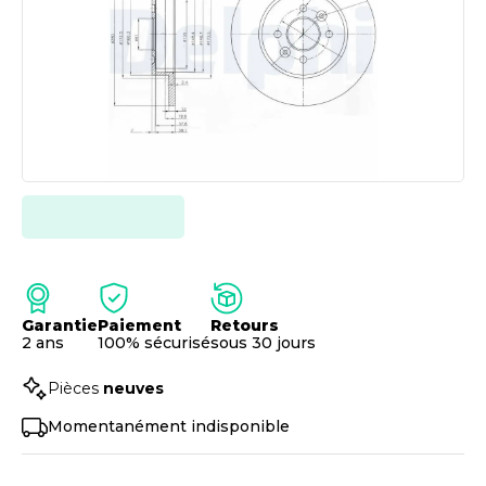
Garantie
Paiement
Retours
2 ans
100% sécurisé
sous 30 jours
Pièces
neuves
Momentanément indisponible