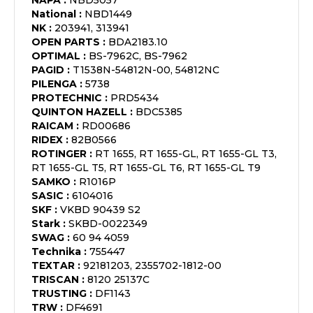
NAPA
:
NBD5057
National
:
NBD1449
NK
:
203941, 313941
OPEN PARTS
:
BDA2183.10
OPTIMAL
:
BS-7962C, BS-7962
PAGID
:
T1538N-54812N-00, 54812NC
PILENGA
:
5738
PROTECHNIC
:
PRD5434
QUINTON HAZELL
:
BDC5385
RAICAM
:
RD00686
RIDEX
:
82B0566
ROTINGER
:
RT 1655, RT 1655-GL, RT 1655-GL T3,
RT 1655-GL T5, RT 1655-GL T6, RT 1655-GL T9
SAMKO
:
R1016P
SASIC
:
6104016
SKF
:
VKBD 90439 S2
Stark
:
SKBD-0022349
SWAG
:
60 94 4059
Technika
:
755447
TEXTAR
:
92181203, 2355702-1812-00
TRISCAN
:
8120 25137C
TRUSTING
:
DF1143
TRW
:
DF4691