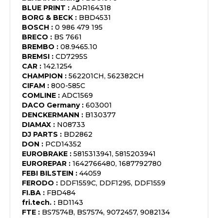
BLUE PRINT
:
ADR164318
BORG & BECK
:
BBD4531
BOSCH
:
0 986 479 195
BRECO
:
BS 7661
BREMBO
:
08.9465.10
BREMSI
:
CD7295S
CAR
:
142.1254
CHAMPION
:
562201CH, 562382CH
CIFAM
:
800-585C
COMLINE
:
ADC1569
DACO Germany
:
603001
DENCKERMANN
:
B130377
DIAMAX
:
N08733
DJ PARTS
:
BD2862
DON
:
PCD14352
EUROBRAKE
:
5815313941, 5815203941
EUROREPAR
:
1642766480, 1687792780
FEBI BILSTEIN
:
44059
FERODO
:
DDF1559C, DDF1295, DDF1559
FI.BA
:
FBD484
fri.tech.
:
BD1143
FTE
:
BS7574B, BS7574, 9072457, 9082134