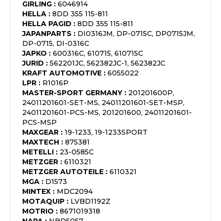
GIRLING
:
6046914
HELLA
:
8DD 355 115-811
HELLA PAGID
:
8DD 355 115-811
JAPANPARTS
:
DI0316JM, DP-0715C, DP0715JM,
DP-0715, DI-0316C
JAPKO
:
600316C, 610715, 610715C
JURID
:
562201JC, 562382JC-1, 562382JC
KRAFT AUTOMOTIVE
:
6055022
LPR
:
R1016P
MASTER-SPORT GERMANY
:
201201600P,
24011201601-SET-MS, 24011201601-SET-MSP,
24011201601-PCS-MS, 201201600, 24011201601-
PCS-MSP
MAXGEAR
:
19-1233, 19-1233SPORT
MAXTECH
:
875381
METELLI
:
23-0585C
METZGER
:
6110321
METZGER AUTOTEILE
:
6110321
MGA
:
D1573
MINTEX
:
MDC2094
MOTAQUIP
:
LVBD1192Z
MOTRIO
:
8671019318