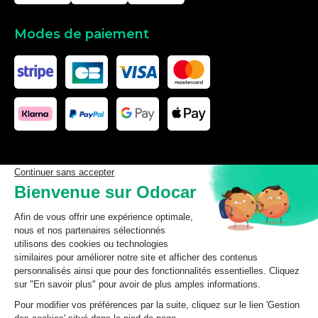
Modes de paiement
Les données affichées ici, particulièrement la base de donnée
complète, ne doivent pas être copiées. Il est interdit d’exploiter les
données ou la base de données complète, de laisser un tiers les
exploiter, ni de les rendre accessible à un tiers, sans accord
préalable de TecDoc. Toute infraction constitue une violation des
droits d’auteur et fera l’objet de poursuites.
odocar
2026
©
CGV Particuliers
CGV Professionnels