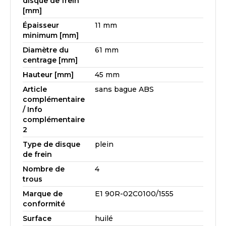
disque de frein
[mm]
Épaisseur
11 mm
minimum [mm]
Diamètre du
61 mm
centrage [mm]
Hauteur [mm]
45 mm
Article
sans bague ABS
complémentaire
/ Info
complémentaire
2
Type de disque
plein
de frein
Nombre de
4
trous
Marque de
E1 90R-02C0100/1555
conformité
Surface
huilé