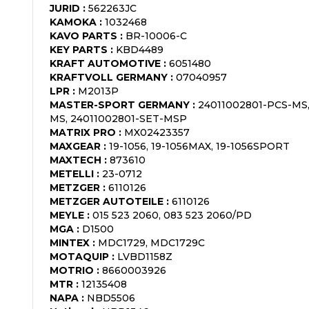
JURID
:
562263JC
KAMOKA
:
1032468
KAVO PARTS
:
BR-10006-C
KEY PARTS
:
KBD4489
KRAFT AUTOMOTIVE
:
6051480
KRAFTVOLL GERMANY
:
07040957
LPR
:
M2013P
MASTER-SPORT GERMANY
:
24011002801-PCS-MS,
MS, 24011002801-SET-MSP
MATRIX PRO
:
MX02423357
MAXGEAR
:
19-1056, 19-1056MAX, 19-1056SPORT
MAXTECH
:
873610
METELLI
:
23-0712
METZGER
:
6110126
METZGER AUTOTEILE
:
6110126
MEYLE
:
015 523 2060, 083 523 2060/PD
MGA
:
D1500
MINTEX
:
MDC1729, MDC1729C
MOTAQUIP
:
LVBD1158Z
MOTRIO
:
8660003926
MTR
:
12135408
NAPA
:
NBD5506