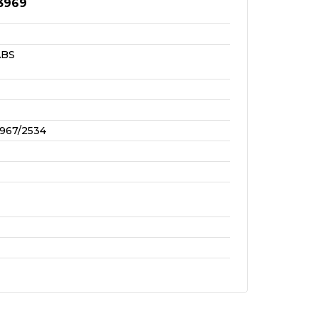
3969
ABS
967/2534