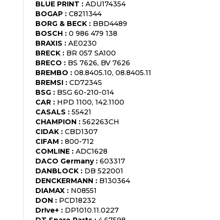
BLUE PRINT
:
ADU174354
BOGAP
:
C8211344
BORG & BECK
:
BBD4489
BOSCH
:
0 986 479 138
BRAXIS
:
AE0230
BRECK
:
BR 057 SA100
BRECO
:
BS 7626, BV 7626
BREMBO
:
08.8405.10, 08.8405.11
BREMSI
:
CD7234S
BSG
:
BSG 60-210-014
CAR
:
HPD 1100, 142.1100
CASALS
:
55421
CHAMPION
:
562263CH
CIDAK
:
CBD1307
CIFAM
:
800-712
COMLINE
:
ADC1628
DACO Germany
:
603317
DANBLOCK
:
DB 522001
DENCKERMANN
:
B130364
DIAMAX
:
N08551
DON
:
PCD18232
Dr!ve+
:
DP1010.11.0227
DT Spare Parts
:
4.67598