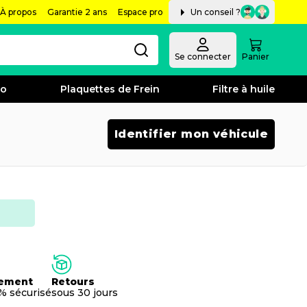
À propos
Garantie 2 ans
Espace pro
Un conseil ?
Se connecter
Panier
bo
Plaquettes de Frein
Filtre à huile
Identifier mon véhicule
ement
Retours
% sécurisé
sous 30 jours