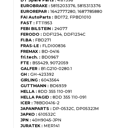
EUROBRAKE
:
5815203376, 5815313376
EUROREPAR
:
1642777280, 1687785880
FAI AutoParts
:
BD172, FPBD1010
FAST
:
FT11953
FEBI BILSTEIN
:
24077
FERODO
:
DDF1234, DDF1234C
FI.BA
:
FBD271
FRAS-LE
:
FLDI00836
FREMAX
:
BD-0416
fri.tech.
:
BD0967
FTE
:
BS5429, 9072059
GALFER
:
B1.G210-0280.1
GH
:
GH-423392
GIRLING
:
6043564
GUTTMANN
:
BD6939
HELLA
:
8DD 355 110-091
HELLA PAGID
:
8DD 355 110-091
ICER
:
78BD0416-2
JAPANPARTS
:
DP-0532C, DP0532JM
JAPKO
:
610532C
JPN
:
40H9045-JPN
JURATEK
:
MER141