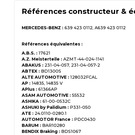
Références constructeur & é
MERCEDES-BENZ
:
639 423 0112, A639 423 0112
Références équivalentes :
A.B.S.
:
17621
A.Z. Meisterteile
:
AZMT-44-024-1141
ABAKUS
:
231-04-057, 231-04-057-2
ABTEX
:
BD1300S
ALTE AUTOMOTIVE
:
128032FCAL
AP
:
14835, 14835 V
APlus
:
61366AP
ASAM AUTOMOTIVE
:
55532
ASHIKA
:
61-00-0532C
ASHUKI by Palidium
:
P331-050
ATE
:
24.0110-0280.1
AUTOMOTOR France
:
PDC0430
BARUM
:
BAR10280
BENDIX Braking
:
BDS1067