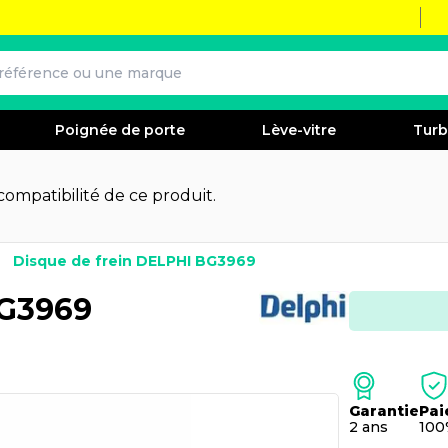
Poignée de porte
Lève-vitre
Tur
 compatibilité de ce produit.
Disque de frein DELPHI BG3969
BG3969
Garantie
Pai
2 ans
100