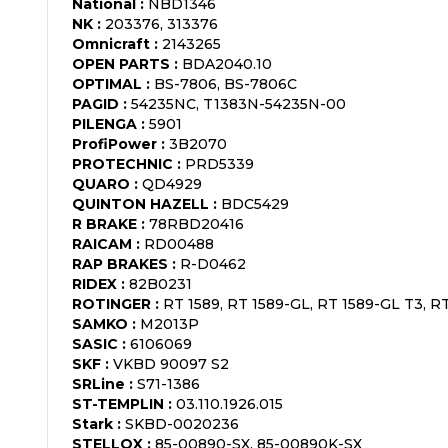
National
:
NBD1346
NK
:
203376, 313376
Omnicraft
:
2143265
OPEN PARTS
:
BDA2040.10
OPTIMAL
:
BS-7806, BS-7806C
PAGID
:
54235NC, T1383N-54235N-00
PILENGA
:
5901
ProfiPower
:
3B2070
PROTECHNIC
:
PRD5339
QUARO
:
QD4929
QUINTON HAZELL
:
BDC5429
R BRAKE
:
78RBD20416
RAICAM
:
RD00488
RAP BRAKES
:
R-D0462
RIDEX
:
82B0231
ROTINGER
:
RT 1589, RT 1589-GL, RT 1589-GL T3, R
SAMKO
:
M2013P
SASIC
:
6106069
SKF
:
VKBD 90097 S2
SRLine
:
S71-1386
ST-TEMPLIN
:
03.110.1926.015
Stark
:
SKBD-0020236
STELLOX
:
85-00890-SX, 85-00890K-SX