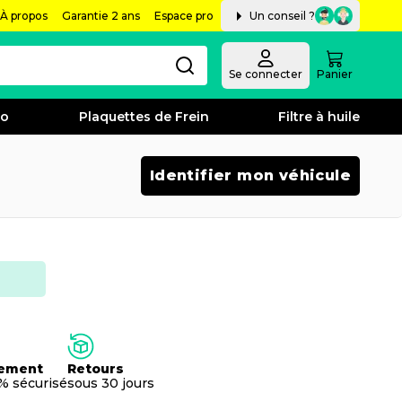
À propos
Garantie 2 ans
Espace pro
Un conseil ?
Se connecter
Panier
bo
Plaquettes de Frein
Filtre à huile
Identifier mon véhicule
ement
Retours
% sécurisé
sous 30 jours