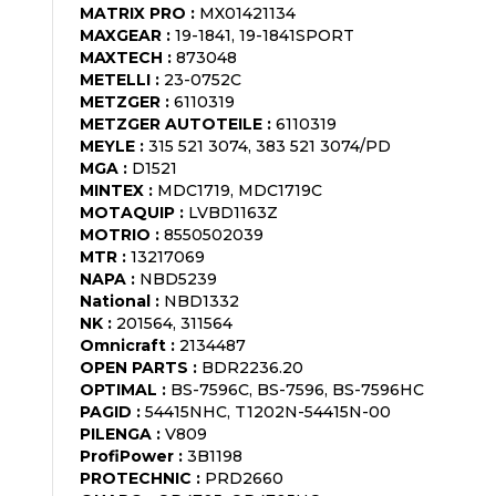
MATRIX PRO
:
MX01421134
MAXGEAR
:
19-1841, 19-1841SPORT
MAXTECH
:
873048
METELLI
:
23-0752C
METZGER
:
6110319
METZGER AUTOTEILE
:
6110319
MEYLE
:
315 521 3074, 383 521 3074/PD
MGA
:
D1521
MINTEX
:
MDC1719, MDC1719C
MOTAQUIP
:
LVBD1163Z
MOTRIO
:
8550502039
MTR
:
13217069
NAPA
:
NBD5239
National
:
NBD1332
NK
:
201564, 311564
Omnicraft
:
2134487
OPEN PARTS
:
BDR2236.20
OPTIMAL
:
BS-7596C, BS-7596, BS-7596HC
PAGID
:
54415NHC, T1202N-54415N-00
PILENGA
:
V809
ProfiPower
:
3B1198
PROTECHNIC
:
PRD2660