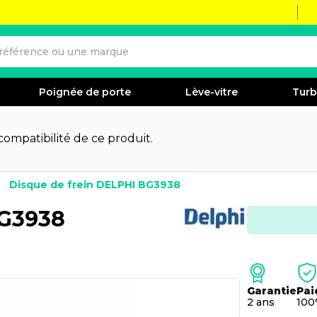
Poignée de porte
Lève-vitre
Tur
 compatibilité de ce produit.
Disque de frein DELPHI BG3938
BG3938
Garantie
Pai
2 ans
100