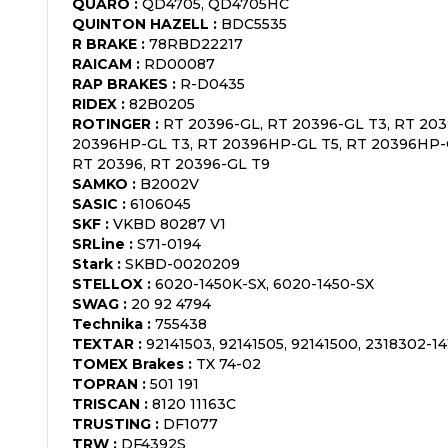
QUARO
:
QD4705, QD4705HC
QUINTON HAZELL
:
BDC5535
R BRAKE
:
78RBD22217
RAICAM
:
RD00087
RAP BRAKES
:
R-D0435
RIDEX
:
82B0205
ROTINGER
:
RT 20396-GL, RT 20396-GL T3, RT 20
20396HP-GL T3, RT 20396HP-GL T5, RT 20396HP-G
RT 20396, RT 20396-GL T9
SAMKO
:
B2002V
SASIC
:
6106045
SKF
:
VKBD 80287 V1
SRLine
:
S71-0194
Stark
:
SKBD-0020209
STELLOX
:
6020-1450K-SX, 6020-1450-SX
SWAG
:
20 92 4794
Technika
:
755438
TEXTAR
:
92141503, 92141505, 92141500, 2318302-1
TOMEX Brakes
:
TX 74-02
TOPRAN
:
501 191
TRISCAN
:
8120 11163C
TRUSTING
:
DF1077
TRW
:
DF4392S