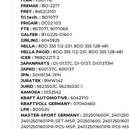
FREMAX
:
BD-2217
FREY
:
845212101
fri.tech.
:
BD1077
FRIGAIR
:
DC02.103
FTE
:
BS7071, 9071069
GALFER
:
B1.G225-0160.1
GIRLING
:
6043925
HELLA
:
8DD 355 112-231, 8DD 355 128-481
HELLA PAGID
:
8DD 355 112-231, 8DD 355 128-481
ICER
:
78BD2217-2
JAPANPARTS
:
DI-0137C, DI-0137, DI0137JM
JAPKO
:
600137C, 600137
JPN
:
30H9136-JPN
JURATEK
:
BMW142
JURID
:
562350JC, 562350JC-1
KAMOKA
:
1032542
KRAFT AUTOMOTIVE
:
6042710
KRAFTVOLL GERMANY
:
07040460
LPR
:
B2002V
MASTER-SPORT GERMANY
:
202501600P, 2401250
24012501601PR-SET-MSP, 202501600, 24012501601
24012501601PR-PCS-MSP, 24012501601PR-PCS-MS