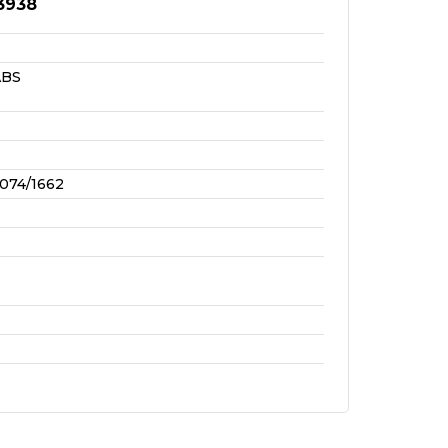
3938
ABS
074/1662