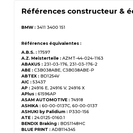
Références constructeur & é
BMW
:
3411 3400 151
Références équivalentes :
A.B.S.
:
17597
A.Z. Meisterteile
:
AZMT-44-024-1163
ABAKUS
:
231-03-176, 231-03-176-2
ABE
:
C3B038ABE, C3B038ABE-P
ABTEX
:
BD1254V
AIC
:
53437
AP
:
24916 E, 24916 V, 24916 X
APlus
:
61596AP
ASAM AUTOMOTIVE
:
74918
ASHIKA
:
60-00-0137C, 60-00-0137
ASHUKI by Palidium
:
P330-156
ATE
:
24.0125-0160.1
BENDIX Braking
:
BDS1148HC
BLUE PRINT
:
ADB114345