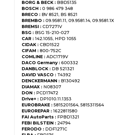
BORG & BECK
:
BBD5135
BOSCH
:
0 986 479 348
BRECO
:
BV 8521, BS 8521
BREMBO
:
09.9581.11, 09.9581.14, 09.9581.1X
BREMSI
:
CD7271V
BSG
:
BSG 15-210-027
CAR
:
142.1055, HPD 1055
CIDAK
:
CBD1522
CIFAM
:
800-752C
COMLINE
:
ADC1719V
DACO Germany
:
600332
DANBLOCK
:
DB 521321
DAVID VASCO
:
T4392
DENCKERMANN
:
B130492
DIAMAX
:
N08307
DON
:
PCD17472
Dr!ve+
:
DP1010.11.1353
EUROBRAKE
:
5815201564, 5815311564
EUROREPAR
:
1622811580
FAI AutoParts
:
FPBD1321
FEBI BILSTEIN
:
24794
FERODO
:
DDF1271C
FI.BA
:
FBD176