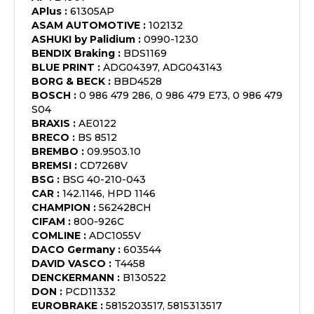
APlus
:
61305AP
ASAM AUTOMOTIVE
:
102132
ASHUKI by Palidium
:
0990-1230
BENDIX Braking
:
BDS1169
BLUE PRINT
:
ADG04397, ADG043143
BORG & BECK
:
BBD4528
BOSCH
:
0 986 479 286, 0 986 479 E73, 0 986 479
S04
BRAXIS
:
AE0122
BRECO
:
BS 8512
BREMBO
:
09.9503.10
BREMSI
:
CD7268V
BSG
:
BSG 40-210-043
CAR
:
142.1146, HPD 1146
CHAMPION
:
562428CH
CIFAM
:
800-926C
COMLINE
:
ADC1055V
DACO Germany
:
603544
DAVID VASCO
:
T4458
DENCKERMANN
:
B130522
DON
:
PCD11332
EUROBRAKE
:
5815203517, 5815313517