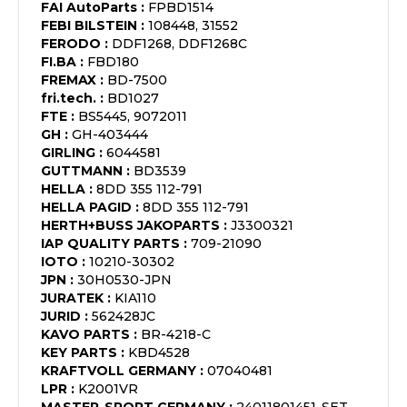
FAI AutoParts
:
FPBD1514
FEBI BILSTEIN
:
108448, 31552
FERODO
:
DDF1268, DDF1268C
FI.BA
:
FBD180
FREMAX
:
BD-7500
fri.tech.
:
BD1027
FTE
:
BS5445, 9072011
GH
:
GH-403444
GIRLING
:
6044581
GUTTMANN
:
BD3539
HELLA
:
8DD 355 112-791
HELLA PAGID
:
8DD 355 112-791
HERTH+BUSS JAKOPARTS
:
J3300321
IAP QUALITY PARTS
:
709-21090
IOTO
:
10210-30302
JPN
:
30H0530-JPN
JURATEK
:
KIA110
JURID
:
562428JC
KAVO PARTS
:
BR-4218-C
KEY PARTS
:
KBD4528
KRAFTVOLL GERMANY
:
07040481
LPR
:
K2001VR