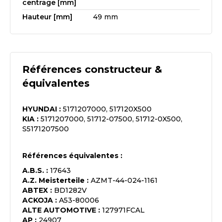
centrage [mm]
Hauteur [mm]
49 mm
Références constructeur &
équivalentes
HYUNDAI
:
5171207000, 517120X500
KIA
:
5171207000, 51712-07500, 51712-0X500,
S5171207500
Références équivalentes :
A.B.S.
:
17643
A.Z. Meisterteile
:
AZMT-44-024-1161
ABTEX
:
BD1282V
ACKOJA
:
A53-80006
ALTE AUTOMOTIVE
:
127971FCAL
AP
:
24907