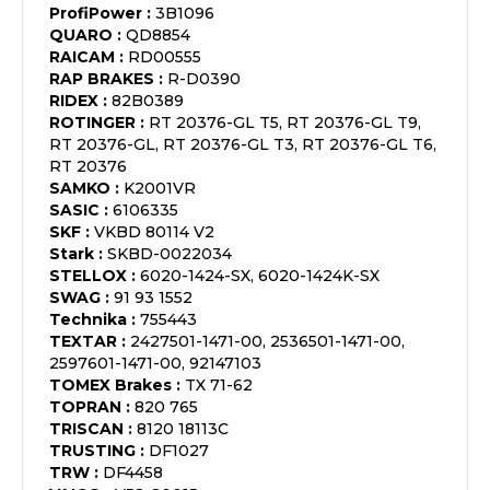
ProfiPower
:
3B1096
QUARO
:
QD8854
RAICAM
:
RD00555
RAP BRAKES
:
R-D0390
RIDEX
:
82B0389
ROTINGER
:
RT 20376-GL T5, RT 20376-GL T9,
RT 20376-GL, RT 20376-GL T3, RT 20376-GL T6,
RT 20376
SAMKO
:
K2001VR
SASIC
:
6106335
SKF
:
VKBD 80114 V2
Stark
:
SKBD-0022034
STELLOX
:
6020-1424-SX, 6020-1424K-SX
SWAG
:
91 93 1552
Technika
:
755443
TEXTAR
:
2427501-1471-00, 2536501-1471-00,
2597601-1471-00, 92147103
TOMEX Brakes
:
TX 71-62
TOPRAN
:
820 765
TRISCAN
:
8120 18113C
TRUSTING
:
DF1027
TRW
:
DF4458