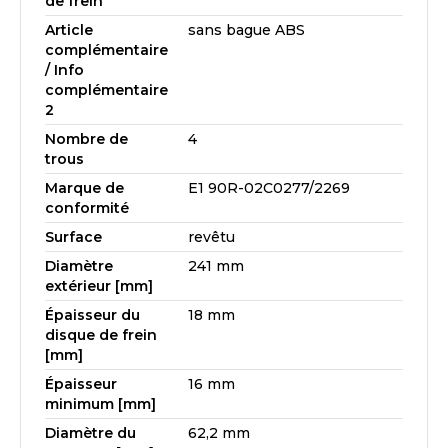
de frein
Article
sans bague ABS
complémentaire
/ Info
complémentaire
2
Nombre de
4
trous
Marque de
E1 90R-02C0277/2269
conformité
Surface
revêtu
Diamètre
241 mm
extérieur [mm]
Épaisseur du
18 mm
disque de frein
[mm]
Épaisseur
16 mm
minimum [mm]
Diamètre du
62,2 mm