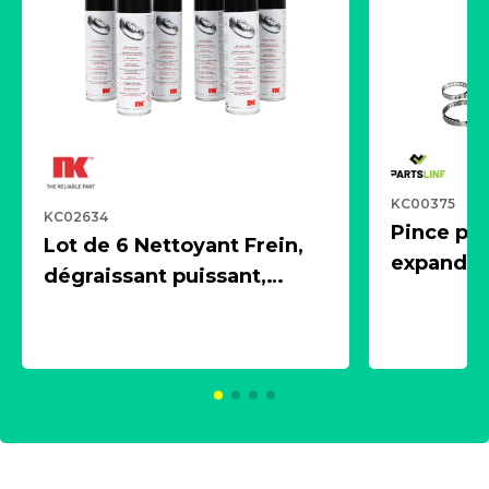
KC00375
KC02634
Pince pn
Lot de 6 Nettoyant Frein,
expandeur
dégraissant puissant,
1 souffle
aérosol 500ml - NK
universe
2021600
KC00375