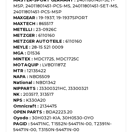
MASTER-SPORT GERMANY
:
24011801451-SET-
MSP, 24011801451-PCS-MS, 24011801451-SET-MS,
24011801451-PCS-MSP
MAXGEAR
:
19-1937, 19-1937SPORT
MAXTECH
:
865517
METELLI
:
23-0926C
METZGER
:
6110160
METZGER AUTOTEILE
:
6110160
MEYLE
:
28-15 521 0009
MGA
:
D1536
MINTEX
:
MDC1725, MDC1725C
MOTAQUIP
:
LVBD1187Z
MTR
:
12135422
NAPA
:
NBD5509
National
:
NBD1342
NIPPARTS
:
J3300321HC, J3300321
NK
:
203517, 313517
NPS
:
K330A20
Omnicraft
:
2134475
OPEN PARTS
:
BDA2223.20
Oyodo
:
30H0321-KIA, 30H0530-OYO
PAGID
:
54471NC, T1552N-54471N-00, T2391N-
54471N-00, T3150N-54471N-00