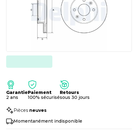
Garantie
Paiement
Retours
2 ans
100% sécurisé
sous 30 jours
Pièces
neuves
Momentanément indisponible