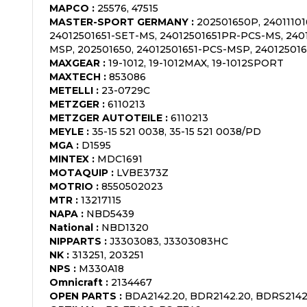
MAPCO
:
25576, 47515
MASTER-SPORT GERMANY
:
202501650P, 2401110
24012501651-SET-MS, 24012501651PR-PCS-MS, 240
MSP, 202501650, 24012501651-PCS-MSP, 2401250
MAXGEAR
:
19-1012, 19-1012MAX, 19-1012SPORT
MAXTECH
:
853086
METELLI
:
23-0729C
METZGER
:
6110213
METZGER AUTOTEILE
:
6110213
MEYLE
:
35-15 521 0038, 35-15 521 0038/PD
MGA
:
D1595
MINTEX
:
MDC1691
MOTAQUIP
:
LVBE373Z
MOTRIO
:
8550502023
MTR
:
13217115
NAPA
:
NBD5439
National
:
NBD1320
NIPPARTS
:
J3303083, J3303083HC
NK
:
313251, 203251
NPS
:
M330A18
Omnicraft
:
2134467
OPEN PARTS
:
BDA2142.20, BDR2142.20, BDRS2142