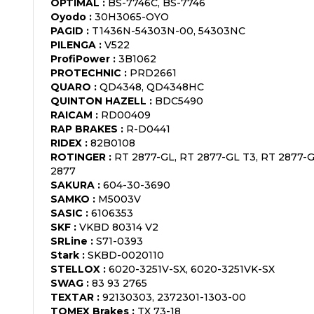
OPTIMAL
:
BS-7746C, BS-7746
Oyodo
:
30H3065-OYO
PAGID
:
T1436N-54303N-00, 54303NC
PILENGA
:
V522
ProfiPower
:
3B1062
PROTECHNIC
:
PRD2661
QUARO
:
QD4348, QD4348HC
QUINTON HAZELL
:
BDC5490
RAICAM
:
RD00409
RAP BRAKES
:
R-D0441
RIDEX
:
82B0108
ROTINGER
:
RT 2877-GL, RT 2877-GL T3, RT 2877-G
2877
SAKURA
:
604-30-3690
SAMKO
:
M5003V
SASIC
:
6106353
SKF
:
VKBD 80314 V2
SRLine
:
S71-0393
Stark
:
SKBD-0020110
STELLOX
:
6020-3251V-SX, 6020-3251VK-SX
SWAG
:
83 93 2765
TEXTAR
:
92130303, 2372301-1303-00
TOMEX Brakes
:
TX 73-18