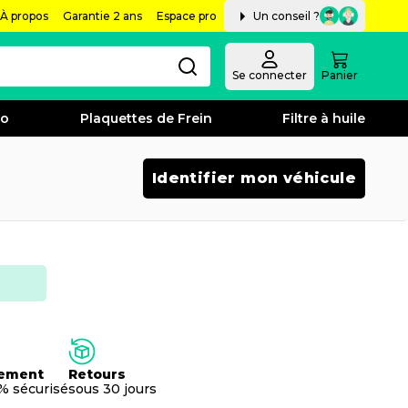
À propos
Garantie 2 ans
Espace pro
Un conseil ?
Se connecter
Panier
bo
Plaquettes de Frein
Filtre à huile
Identifier mon véhicule
ement
Retours
% sécurisé
sous 30 jours