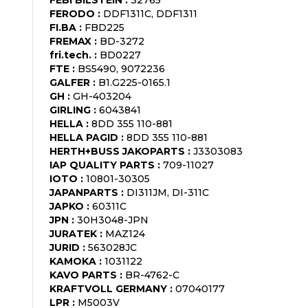
FERODO
:
DDF1311C, DDF1311
FI.BA
:
FBD225
FREMAX
:
BD-3272
fri.tech.
:
BD0227
FTE
:
BS5490, 9072236
GALFER
:
B1.G225-0165.1
GH
:
GH-403204
GIRLING
:
6043841
HELLA
:
8DD 355 110-881
HELLA PAGID
:
8DD 355 110-881
HERTH+BUSS JAKOPARTS
:
J3303083
IAP QUALITY PARTS
:
709-11027
IOTO
:
10801-30305
JAPANPARTS
:
DI311JM, DI-311C
JAPKO
:
60311C
JPN
:
30H3048-JPN
JURATEK
:
MAZ124
JURID
:
563028JC
KAMOKA
:
1031122
KAVO PARTS
:
BR-4762-C
KRAFTVOLL GERMANY
:
07040177
LPR
:
M5003V