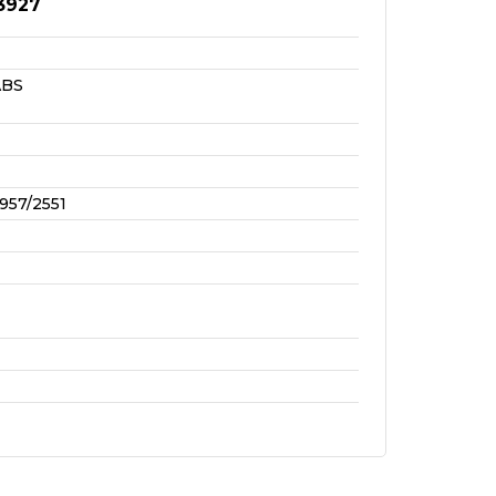
3927
ABS
957/2551