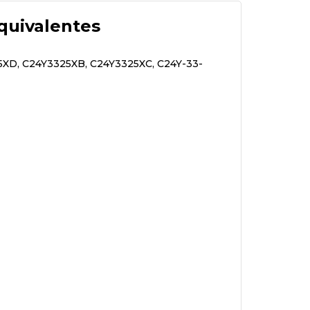
quivalentes
5XD, C24Y3325XB, C24Y3325XC, C24Y-33-