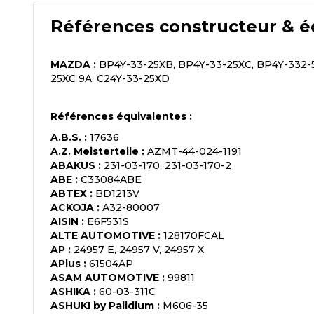
Références constructeur & é
MAZDA
:
BP4Y-33-25XB, BP4Y-33-25XC, BP4Y-332-
25XC 9A, C24Y-33-25XD
Références équivalentes :
A.B.S.
:
17636
A.Z. Meisterteile
:
AZMT-44-024-1191
ABAKUS
:
231-03-170, 231-03-170-2
ABE
:
C33084ABE
ABTEX
:
BD1213V
ACKOJA
:
A32-80007
AISIN
:
E6F531S
ALTE AUTOMOTIVE
:
128170FCAL
AP
:
24957 E, 24957 V, 24957 X
APlus
:
61504AP
ASAM AUTOMOTIVE
:
99811
ASHIKA
:
60-03-311C
ASHUKI by Palidium
:
M606-35