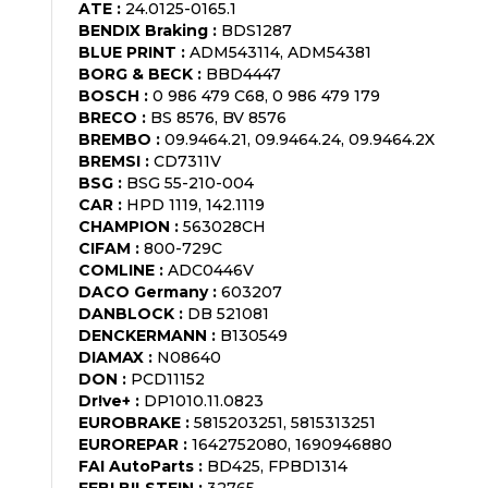
ATE
:
24.0125-0165.1
BENDIX Braking
:
BDS1287
BLUE PRINT
:
ADM543114, ADM54381
BORG & BECK
:
BBD4447
BOSCH
:
0 986 479 C68, 0 986 479 179
BRECO
:
BS 8576, BV 8576
BREMBO
:
09.9464.21, 09.9464.24, 09.9464.2X
BREMSI
:
CD7311V
BSG
:
BSG 55-210-004
CAR
:
HPD 1119, 142.1119
CHAMPION
:
563028CH
CIFAM
:
800-729C
COMLINE
:
ADC0446V
DACO Germany
:
603207
DANBLOCK
:
DB 521081
DENCKERMANN
:
B130549
DIAMAX
:
N08640
DON
:
PCD11152
Dr!ve+
:
DP1010.11.0823
EUROBRAKE
:
5815203251, 5815313251
EUROREPAR
:
1642752080, 1690946880
FAI AutoParts
:
BD425, FPBD1314
FEBI BILSTEIN
:
32765