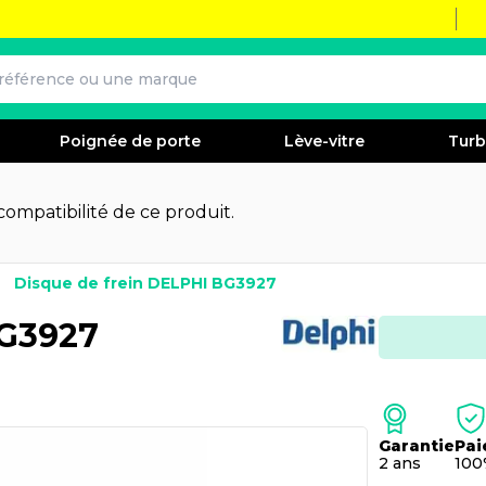
Poignée de porte
Lève-vitre
Tur
 compatibilité de ce produit.
Disque de frein DELPHI BG3927
BG3927
Garantie
Pai
2 ans
100