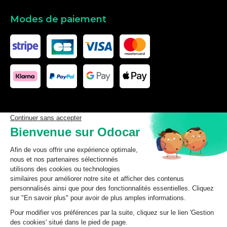
Modes de paiement
Les données affichées ici, particulièrement la base de donnée
complète, ne doivent pas être copiées. Il est interdit d’exploiter les
données ou la base de données complète, de laisser un tiers les
exploiter, ni de les rendre accessible à un tiers, sans accord
préalable de TecDoc. Toute infraction constitue une violation des
droits d’auteur et fera l’objet de poursuites.
odocar
2026
©
CGV Particuliers
CGV Professionnels