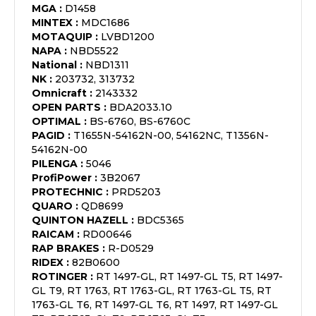
MGA
:
D1458
MINTEX
:
MDC1686
MOTAQUIP
:
LVBD1200
NAPA
:
NBD5522
National
:
NBD1311
NK
:
203732, 313732
Omnicraft
:
2143332
OPEN PARTS
:
BDA2033.10
OPTIMAL
:
BS-6760, BS-6760C
PAGID
:
T1655N-54162N-00, 54162NC, T1356N-
54162N-00
PILENGA
:
5046
ProfiPower
:
3B2067
PROTECHNIC
:
PRD5203
QUARO
:
QD8699
QUINTON HAZELL
:
BDC5365
RAICAM
:
RD00646
RAP BRAKES
:
R-D0529
RIDEX
:
82B0600
ROTINGER
:
RT 1497-GL, RT 1497-GL T5, RT 1497-
GL T9, RT 1763, RT 1763-GL, RT 1763-GL T5, RT
1763-GL T6, RT 1497-GL T6, RT 1497, RT 1497-GL