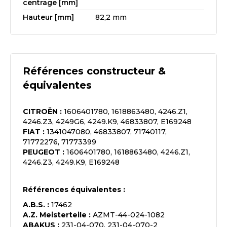
centrage [mm]
Hauteur [mm]
82,2 mm
Références constructeur &
équivalentes
CITROËN
:
1606401780, 1618863480, 4246.Z1,
4246.Z3, 4249G6, 4249.K9, 46833807, E169248
FIAT
:
1341047080, 46833807, 71740117,
71772276, 71773399
PEUGEOT
:
1606401780, 1618863480, 4246.Z1,
4246.Z3, 4249.K9, E169248
Références équivalentes :
A.B.S.
:
17462
A.Z. Meisterteile
:
AZMT-44-024-1082
ABAKUS
:
231-04-070, 231-04-070-2