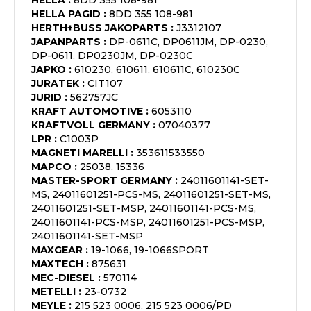
HELLA
:
8DD 355 108-981
HELLA PAGID
:
8DD 355 108-981
HERTH+BUSS JAKOPARTS
:
J3312107
JAPANPARTS
:
DP-0611C, DP0611JM, DP-0230,
DP-0611, DP0230JM, DP-0230C
JAPKO
:
610230, 610611, 610611C, 610230C
JURATEK
:
CIT107
JURID
:
562757JC
KRAFT AUTOMOTIVE
:
6053110
KRAFTVOLL GERMANY
:
07040377
LPR
:
C1003P
MAGNETI MARELLI
:
353611533550
MAPCO
:
25038, 15336
MASTER-SPORT GERMANY
:
24011601141-SET-
MS, 24011601251-PCS-MS, 24011601251-SET-MS,
24011601251-SET-MSP, 24011601141-PCS-MS,
24011601141-PCS-MSP, 24011601251-PCS-MSP,
24011601141-SET-MSP
MAXGEAR
:
19-1066, 19-1066SPORT
MAXTECH
:
875631
MEC-DIESEL
:
570114
METELLI
:
23-0732
MEYLE
:
215 523 0006, 215 523 0006/PD