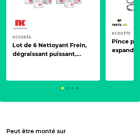
KC00375
KC02634
Pince pn
Lot de 6 Nettoyant Frein,
expandeur
dégraissant puissant,
1 souffle
aérosol 500ml - NK
universe
2021600
KC00375
Peut être monté sur