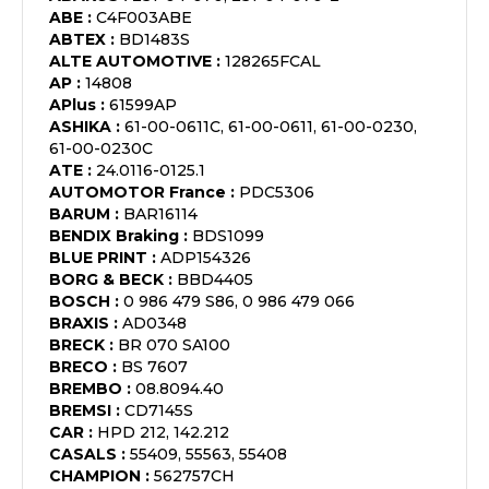
ABE
:
C4F003ABE
ABTEX
:
BD1483S
ALTE AUTOMOTIVE
:
128265FCAL
AP
:
14808
APlus
:
61599AP
ASHIKA
:
61-00-0611C, 61-00-0611, 61-00-0230,
61-00-0230C
ATE
:
24.0116-0125.1
AUTOMOTOR France
:
PDC5306
BARUM
:
BAR16114
BENDIX Braking
:
BDS1099
BLUE PRINT
:
ADP154326
BORG & BECK
:
BBD4405
BOSCH
:
0 986 479 S86, 0 986 479 066
BRAXIS
:
AD0348
BRECK
:
BR 070 SA100
BRECO
:
BS 7607
BREMBO
:
08.8094.40
BREMSI
:
CD7145S
CAR
:
HPD 212, 142.212
CASALS
:
55409, 55563, 55408
CHAMPION
:
562757CH