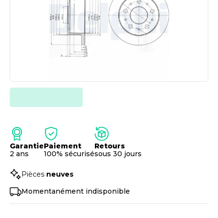
Garantie
Paiement
Retours
2 ans
100% sécurisé
sous 30 jours
Pièces
neuves
Momentanément indisponible