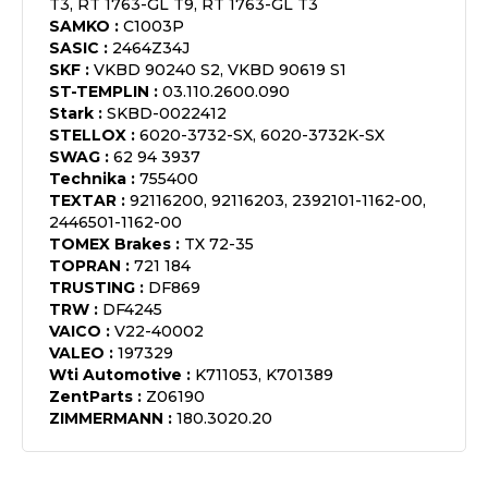
T3, RT 1763-GL T9, RT 1763-GL T3
SAMKO
:
C1003P
SASIC
:
2464Z34J
SKF
:
VKBD 90240 S2, VKBD 90619 S1
ST-TEMPLIN
:
03.110.2600.090
Stark
:
SKBD-0022412
STELLOX
:
6020-3732-SX, 6020-3732K-SX
SWAG
:
62 94 3937
Technika
:
755400
TEXTAR
:
92116200, 92116203, 2392101-1162-00,
2446501-1162-00
TOMEX Brakes
:
TX 72-35
TOPRAN
:
721 184
TRUSTING
:
DF869
TRW
:
DF4245
VAICO
:
V22-40002
VALEO
:
197329
Wti Automotive
:
K711053, K701389
ZentParts
:
Z06190
ZIMMERMANN
:
180.3020.20