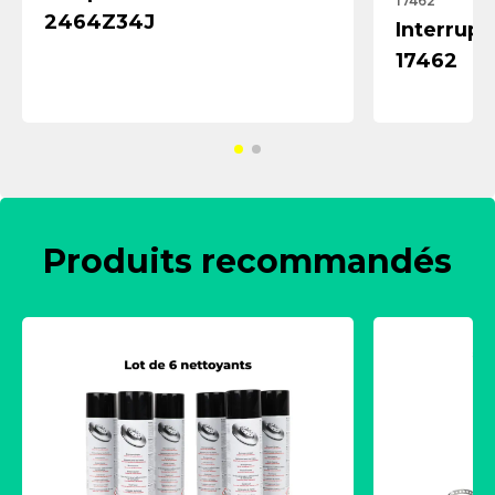
17462
2464Z34J
Interrup
17462
Produits recommandés