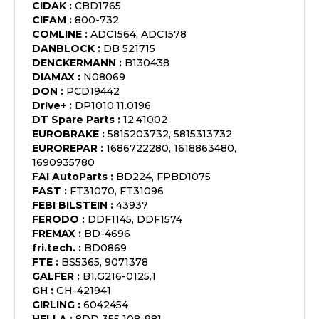
CIDAK
:
CBD1765
CIFAM
:
800-732
COMLINE
:
ADC1564, ADC1578
DANBLOCK
:
DB 521715
DENCKERMANN
:
B130438
DIAMAX
:
N08069
DON
:
PCD19442
Dr!ve+
:
DP1010.11.0196
DT Spare Parts
:
12.41002
EUROBRAKE
:
5815203732, 5815313732
EUROREPAR
:
1686722280, 1618863480,
1690935780
FAI AutoParts
:
BD224, FPBD1075
FAST
:
FT31070, FT31096
FEBI BILSTEIN
:
43937
FERODO
:
DDF1145, DDF1574
FREMAX
:
BD-4696
fri.tech.
:
BD0869
FTE
:
BS5365, 9071378
GALFER
:
B1.G216-0125.1
GH
:
GH-421941
GIRLING
:
6042454