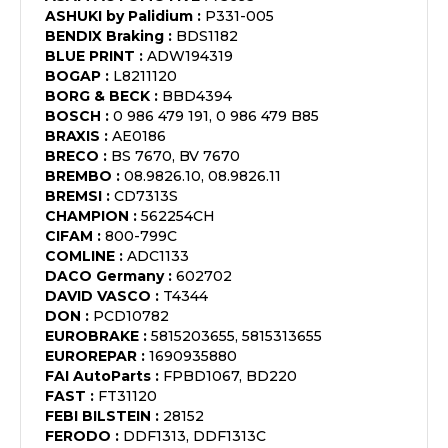
ASHUKI by Palidium
:
P331-005
BENDIX Braking
:
BDS1182
BLUE PRINT
:
ADW194319
BOGAP
:
L8211120
BORG & BECK
:
BBD4394
BOSCH
:
0 986 479 191, 0 986 479 B85
BRAXIS
:
AE0186
BRECO
:
BS 7670, BV 7670
BREMBO
:
08.9826.10, 08.9826.11
BREMSI
:
CD7313S
CHAMPION
:
562254CH
CIFAM
:
800-799C
COMLINE
:
ADC1133
DACO Germany
:
602702
DAVID VASCO
:
T4344
DON
:
PCD10782
EUROBRAKE
:
5815203655, 5815313655
EUROREPAR
:
1690935880
FAI AutoParts
:
FPBD1067, BD220
FAST
:
FT31120
FEBI BILSTEIN
:
28152
FERODO
:
DDF1313, DDF1313C