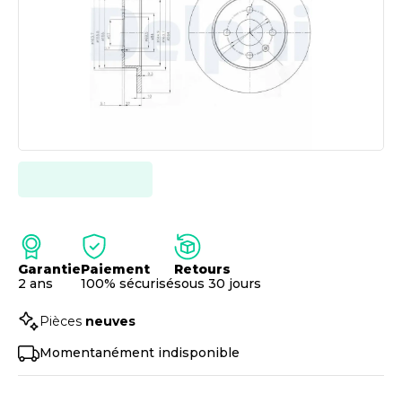
Garantie
Paiement
Retours
2 ans
100% sécurisé
sous 30 jours
Pièces
neuves
Momentanément indisponible