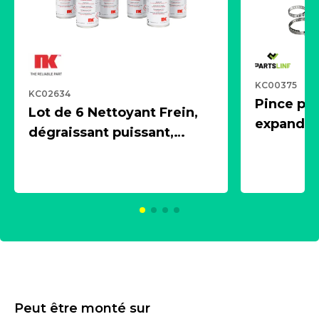
KC00375
KC02634
Pince pn
Lot de 6 Nettoyant Frein,
expandeur
dégraissant puissant,
1 souffle
aérosol 500ml - NK
universe
2021600
KC00375
Peut être monté sur