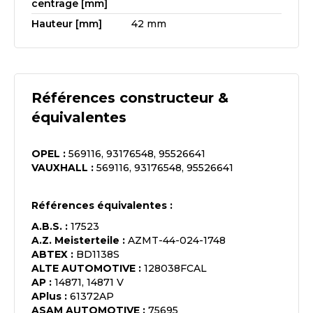
centrage [mm]
Hauteur [mm]
42 mm
Références constructeur &
équivalentes
OPEL
:
569116, 93176548, 95526641
VAUXHALL
:
569116, 93176548, 95526641
Références équivalentes :
A.B.S.
:
17523
A.Z. Meisterteile
:
AZMT-44-024-1748
ABTEX
:
BD1138S
ALTE AUTOMOTIVE
:
128038FCAL
AP
:
14871, 14871 V
APlus
:
61372AP
ASAM AUTOMOTIVE
:
75695