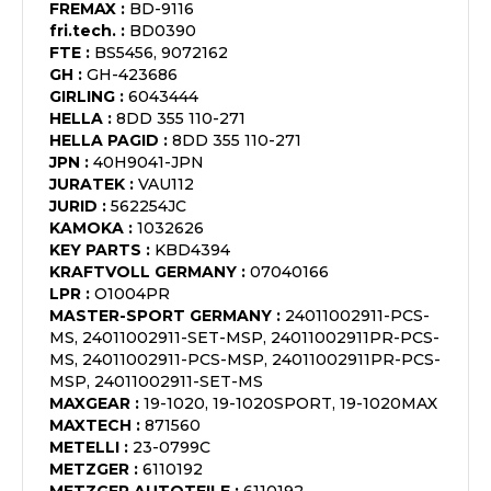
FREMAX
:
BD-9116
fri.tech.
:
BD0390
FTE
:
BS5456, 9072162
GH
:
GH-423686
GIRLING
:
6043444
HELLA
:
8DD 355 110-271
HELLA PAGID
:
8DD 355 110-271
JPN
:
40H9041-JPN
JURATEK
:
VAU112
JURID
:
562254JC
KAMOKA
:
1032626
KEY PARTS
:
KBD4394
KRAFTVOLL GERMANY
:
07040166
LPR
:
O1004PR
MASTER-SPORT GERMANY
:
24011002911-PCS-
MS, 24011002911-SET-MSP, 24011002911PR-PCS-
MS, 24011002911-PCS-MSP, 24011002911PR-PCS-
MSP, 24011002911-SET-MS
MAXGEAR
:
19-1020, 19-1020SPORT, 19-1020MAX
MAXTECH
:
871560
METELLI
:
23-0799C
METZGER
:
6110192