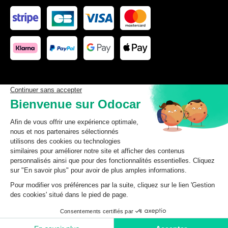
Les données affichées ici, particulièrement la base de donnée
complète, ne doivent pas être copiées. Il est interdit d’exploiter les
données ou la base de données complète, de laisser un tiers les
exploiter, ni de les rendre accessible à un tiers, sans accord
préalable de TecDoc. Toute infraction constitue une violation des
droits d’auteur et fera l’objet de poursuites.
odocar
2026
©
CGV Particuliers
CGV Professionnels
Mentions légales
Données personnelles
Ajouter au panier
Gestion des cookies