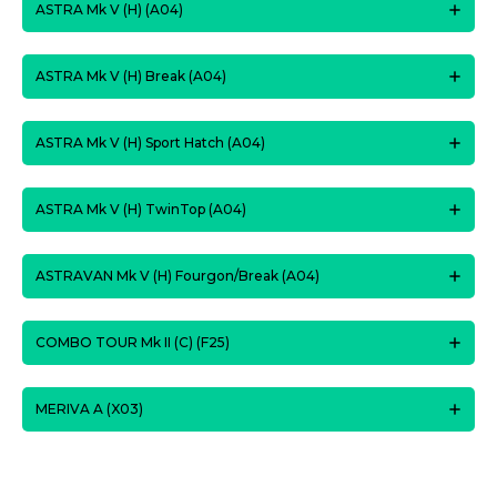
ASTRA Mk V (H) (A04)
ASTRA Mk V (H) Break (A04)
ASTRA Mk V (H) Sport Hatch (A04)
ASTRA Mk V (H) TwinTop (A04)
ASTRAVAN Mk V (H) Fourgon/Break (A04)
COMBO TOUR Mk II (C) (F25)
MERIVA A (X03)