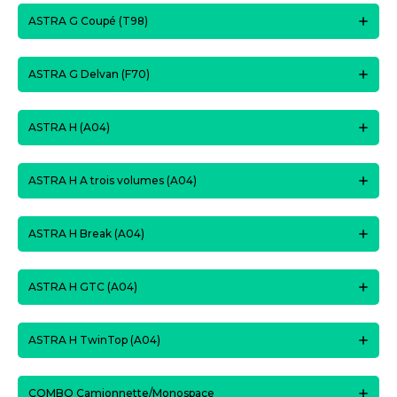
ASTRA G Coupé (T98)
ASTRA G Delvan (F70)
ASTRA H (A04)
ASTRA H A trois volumes (A04)
ASTRA H Break (A04)
ASTRA H GTC (A04)
ASTRA H TwinTop (A04)
COMBO Camionnette/Monospace