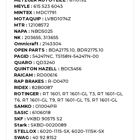
METZGER AUTOTEILE
:
6110192
MEYLE
:
615 523 6043
MINTEX
:
MDC1791
MOTAQUIP
:
LVBD1074Z
MTR
:
12108572
NAPA
:
NBD5025
NK
:
203655, 313655
Omnicraft
:
2143304
OPEN PARTS
:
BDA2175.10, BDR2175.10
PAGID
:
54247NC, T5158N-54247N-00
QUARO
:
QD3240
QUINTON HAZELL
:
BDC5456
RAICAM
:
RD00616
RAP BRAKES
:
R-D0470
RIDEX
:
82B0087
ROTINGER
:
RT 1601, RT 1601-GL T3, RT 1601-GL
T6, RT 1601-GL T9, RT 1601-GL T5, RT 1601-GL
SAMKO
:
O1004PR
SASIC
:
6106018
SKF
:
VKBD 90575 S2
Stark
:
SKBD-0020089
STELLOX
:
6020-1115-SX, 6020-1115K-SX
SWAG
:
40 92 8152