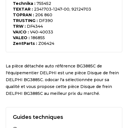
Technika
:
755452
TEXTAR
:
2341703-1247-00, 92124703
TOPRAN
:
206 860
TRUSTING
:
DF390
TRW
:
DF4344
VAICO
:
V40-40033
VALEO
:
186855
ZentParts
:
Z06424
La pièce détachée auto référence
BG3885C
de
l'équipementier
DELPHI
est une pièce
Disque de frein
DELPHI BG3885C
. odocar l'a sélectionnée pour sa
qualité et vous propose cette pièce
Disque de frein
DELPHI BG3885C
au meilleur prix du marché.
Guides techniques