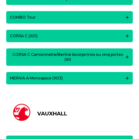
COMBO Tour
CORSA C (X01)
CORSA C Camionnette/Berline bicorps trois ou cinq portes
(X0
MERIVA A Monospace (X03)
VAUXHALL