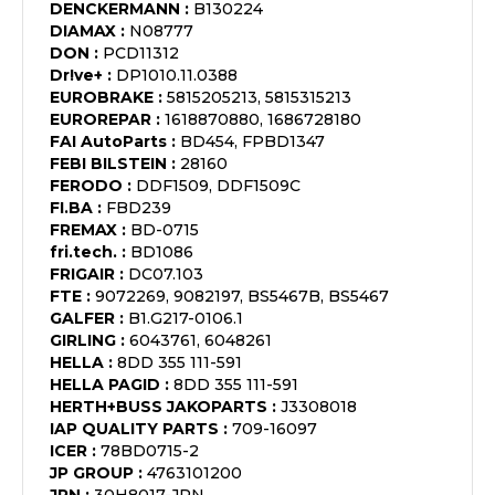
DENCKERMANN
:
B130224
DIAMAX
:
N08777
DON
:
PCD11312
Dr!ve+
:
DP1010.11.0388
EUROBRAKE
:
5815205213, 5815315213
EUROREPAR
:
1618870880, 1686728180
FAI AutoParts
:
BD454, FPBD1347
FEBI BILSTEIN
:
28160
FERODO
:
DDF1509, DDF1509C
FI.BA
:
FBD239
FREMAX
:
BD-0715
fri.tech.
:
BD1086
FRIGAIR
:
DC07.103
FTE
:
9072269, 9082197, BS5467B, BS5467
GALFER
:
B1.G217-0106.1
GIRLING
:
6043761, 6048261
HELLA
:
8DD 355 111-591
HELLA PAGID
:
8DD 355 111-591
HERTH+BUSS JAKOPARTS
:
J3308018
IAP QUALITY PARTS
:
709-16097
ICER
:
78BD0715-2
JP GROUP
:
4763101200