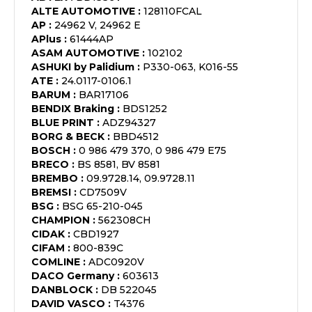
ALTE AUTOMOTIVE
:
128110FCAL
AP
:
24962 V, 24962 E
APlus
:
61444AP
ASAM AUTOMOTIVE
:
102102
ASHUKI by Palidium
:
P330-063, K016-55
ATE
:
24.0117-0106.1
BARUM
:
BAR17106
BENDIX Braking
:
BDS1252
BLUE PRINT
:
ADZ94327
BORG & BECK
:
BBD4512
BOSCH
:
0 986 479 370, 0 986 479 E75
BRECO
:
BS 8581, BV 8581
BREMBO
:
09.9728.14, 09.9728.11
BREMSI
:
CD7509V
BSG
:
BSG 65-210-045
CHAMPION
:
562308CH
CIDAK
:
CBD1927
CIFAM
:
800-839C
COMLINE
:
ADC0920V
DACO Germany
:
603613
DANBLOCK
:
DB 522045
DAVID VASCO
:
T4376