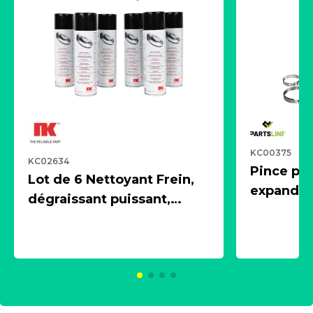
KC00375
KC02634
Pince pn
Lot de 6 Nettoyant Frein,
expandeur
dégraissant puissant,
1 souffle
aérosol 500ml - NK
universe
2021600
KC00375