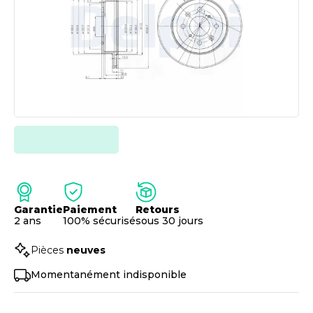
Garantie
Paiement
Retours
2 ans
100% sécurisé
sous 30 jours
Pièces
neuves
Momentanément indisponible