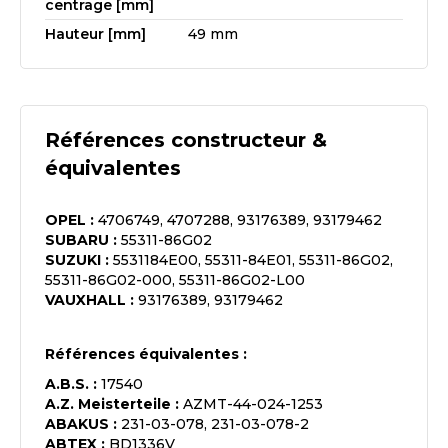
centrage [mm]
Hauteur [mm]
49 mm
Références constructeur &
équivalentes
OPEL
:
4706749, 4707288, 93176389, 93179462
SUBARU
:
55311-86G02
SUZUKI
:
5531184E00, 55311-84E01, 55311-86G02,
55311-86G02-000, 55311-86G02-L00
VAUXHALL
:
93176389, 93179462
Références équivalentes :
A.B.S.
:
17540
A.Z. Meisterteile
:
AZMT-44-024-1253
ABAKUS
:
231-03-078, 231-03-078-2
ABTEX
:
BD1336V