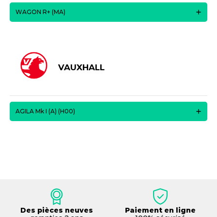
WAGON R+ (MA)
VAUXHALL
AGILA Mk I (A) (H00)
Des pièces neuves
Paiement en ligne