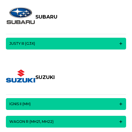
SUBARU
JUSTY III (G3X)
SUZUKI
IGNIS II (MH)
WAGON R (MH21, MH22)