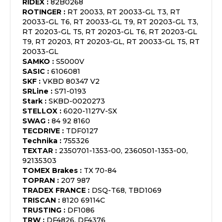
RIDEX
:
82B0268
ROTINGER
:
RT 20033, RT 20033-GL T3, RT
20033-GL T6, RT 20033-GL T9, RT 20203-GL T3,
RT 20203-GL T5, RT 20203-GL T6, RT 20203-GL
T9, RT 20203, RT 20203-GL, RT 20033-GL T5, RT
20033-GL
SAMKO
:
S5000V
SASIC
:
6106081
SKF
:
VKBD 80347 V2
SRLine
:
S71-0193
Stark
:
SKBD-0020273
STELLOX
:
6020-1127V-SX
SWAG
:
84 92 8160
TECDRIVE
:
TDF0127
Technika
:
755326
TEXTAR
:
2350701-1353-00, 2360501-1353-00,
92135303
TOMEX Brakes
:
TX 70-84
TOPRAN
:
207 987
TRADEX FRANCE
:
DSQ-T68, TBD1069
TRISCAN
:
8120 69114C
TRUSTING
:
DF1086
TRW
:
DF4826, DF4376