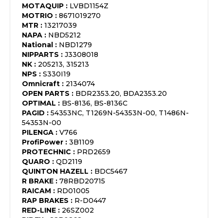
MOTAQUIP
:
LVBD1154Z
MOTRIO
:
8671019270
MTR
:
13217039
NAPA
:
NBD5212
National
:
NBD1279
NIPPARTS
:
J3308018
NK
:
205213, 315213
NPS
:
S330I19
Omnicraft
:
2134074
OPEN PARTS
:
BDR2353.20, BDA2353.20
OPTIMAL
:
BS-8136, BS-8136C
PAGID
:
54353NC, T1269N-54353N-00, T1486N-
54353N-00
PILENGA
:
V766
ProfiPower
:
3B1109
PROTECHNIC
:
PRD2659
QUARO
:
QD2119
QUINTON HAZELL
:
BDC5467
R BRAKE
:
78RBD20715
RAICAM
:
RD01005
RAP BRAKES
:
R-D0447
RED-LINE
:
26SZ002