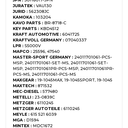
JPN
:
30H8017-JPN
JURATEK
:
VAU130
JURID
:
562308JC
KAMOKA
:
103204
KAVO PARTS
:
BR-8718-C
KEY PARTS
:
KBD4512
KRAFT AUTOMOTIVE
:
6041725
KRAFTVOLL GERMANY
:
07040337
LPR
:
S5000V
MAPCO
:
25596, 47540
MASTER-SPORT GERMANY
:
24011701061-PCS-
MSP, 24011701061-SET-MS, 24011701061-SET-
MSP, 24011701061PR-PCS-MSP, 24011701061PR-
PCS-MS, 24011701061-PCS-MS
MAXGEAR
:
19-1045MAX, 19-1045SPORT, 19-1045
MAXTECH
:
871532
MEC-DIESEL
:
577480
METELLI
:
23-0839C
METZGER
:
6110245
METZGER AUTOTEILE
:
6110245
MEYLE
:
615 521 6039
MGA
:
D1594
MINTEX
:
MDC1672