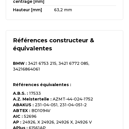
centrage [mm]
Hauteur [mm]
63,2 mm
Références constructeur &
équivalentes
BMW
:
3421 6753 215, 3421 6772 085,
34216864061
Références équivalentes :
A.B.S.
:
17533
A.Z. Meisterteile
:
AZMT-44-024-1752
ABAKUS
:
231-04-051, 231-04-051-2
ABTEX
:
BD1094V
AIC
:
52696
AP
:
24926, X 24926, 24926 X, 24926 V
APlus
:
61561AP