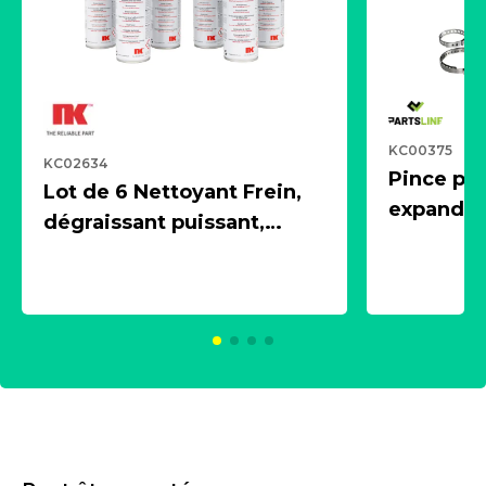
KC00375
KC02634
Pince pn
Lot de 6 Nettoyant Frein,
expandeur
dégraissant puissant,
1 souffle
aérosol 500ml - NK
universe
2021600
KC00375