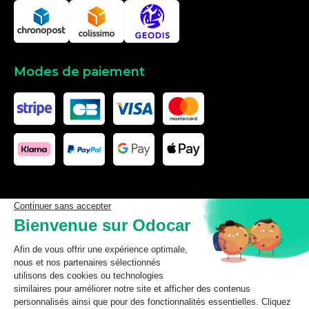
Modes de paiement
Les données affichées ici, particulièrement la base de donnée
complète, ne doivent pas être copiées. Il est interdit d’exploiter les
données ou la base de données complète, de laisser un tiers les
exploiter, ni de les rendre accessible à un tiers, sans accord
préalable de TecDoc. Toute infraction constitue une violation des
droits d’auteur et fera l’objet de poursuites.