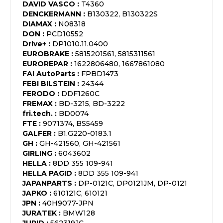
DAVID VASCO
:
T4360
DENCKERMANN
:
B130322, B130322S
DIAMAX
:
N08318
DON
:
PCD10552
Dr!ve+
:
DP1010.11.0400
EUROBRAKE
:
5815201561, 5815311561
EUROREPAR
:
1622806480, 1667861080
FAI AutoParts
:
FPBD1473
FEBI BILSTEIN
:
24344
FERODO
:
DDF1260C
FREMAX
:
BD-3215, BD-3222
fri.tech.
:
BD0074
FTE
:
9071374, BS5459
GALFER
:
B1.G220-0183.1
GH
:
GH-421560, GH-421561
GIRLING
:
6043602
HELLA
:
8DD 355 109-941
HELLA PAGID
:
8DD 355 109-941
JAPANPARTS
:
DP-0121C, DP0121JM, DP-0121
JAPKO
:
610121C, 610121
JPN
:
40H9077-JPN
JURATEK
:
BMW128