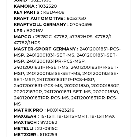
JURID
:
562319JC
KAMOKA
:
1032520
KEY PARTS
:
KBD4408
KRAFT AUTOMOTIVE
:
6052750
KRAFTVOLL GERMANY
:
07040396
LPR
:
B2016V
MAPCO
:
25782C, 47782, 47782HPS, 47782/1,
47782/1HPS
MASTER-SPORT GERMANY
:
24012001831-PCS-
MSP, 24012001831-SET-MS, 24012001831-SET-
MSP, 24012001831PR-PCS-MSP,
24012001831PR-SET-MS, 24012001831PR-SET-
MSP, 24012001831SE-SET-MS, 24012001831SE-
SET-MSP, 24112001831PR-PCS-MSP,
24012001831-PCS-MS, 202021830, 202001830P,
202021830P, 24112001831-SET-MS, 202001830,
24012001831PR-PCS-MS, 24112001831PR-PCS-
MS
MATRIX PRO
:
MX01423216
MAXGEAR
:
19-1311, 19-1311SPORT, 19-1311MAX
MAXTECH
:
873062
METELLI
:
23-0815C
METZGER
:
6110259