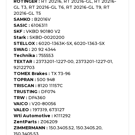
ROTINGER
:
RT 20216, RT 20216-GL, RT 20216-
GL T3, RT 20216-GL T6, RT 20216-GL T9, RT
20216-GL T5
SAMKO
:
B2016V
SASIC
:
6106311
SKF
:
VKBD 90180 V2
Stark
:
SKBD-0020200
STELLOX
:
6020-1363K-SX, 6020-1363-SX
SWAG
:
20 92 4344
Technika
:
755553
TEXTAR
:
2373201-1227-00, 2373201-1227-01,
92122703
TOMEX Brakes
:
TX 73-96
TOPRAN
:
500 948
TRISCAN
:
8120 11157C
TRUSTING
:
DF074
TRW
:
DF4360
VAICO
:
V20-80056
VALEO
:
197319, 673127
Wti Automotive
:
K111292
ZentParts
:
Z06209
ZIMMERMANN
:
150.3405.52, 150.3405.20,
150.3405.53