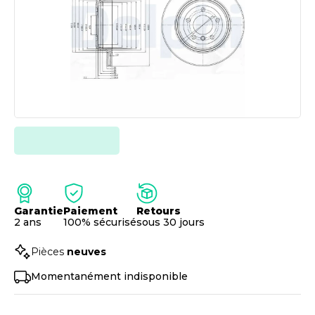
Garantie
Paiement
Retours
2 ans
100% sécurisé
sous 30 jours
Pièces
neuves
Momentanément indisponible