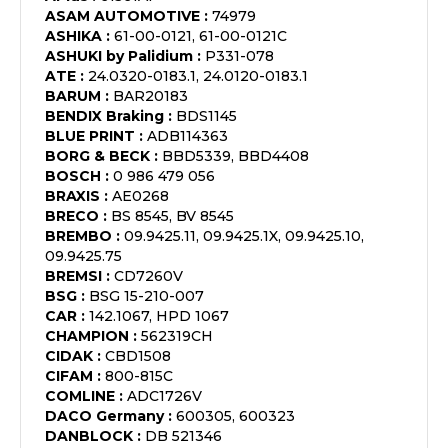
ASAM AUTOMOTIVE
:
74979
ASHIKA
:
61-00-0121, 61-00-0121C
ASHUKI by Palidium
:
P331-078
ATE
:
24.0320-0183.1, 24.0120-0183.1
BARUM
:
BAR20183
BENDIX Braking
:
BDS1145
BLUE PRINT
:
ADB114363
BORG & BECK
:
BBD5339, BBD4408
BOSCH
:
0 986 479 056
BRAXIS
:
AE0268
BRECO
:
BS 8545, BV 8545
BREMBO
:
09.9425.11, 09.9425.1X, 09.9425.10,
09.9425.75
BREMSI
:
CD7260V
BSG
:
BSG 15-210-007
CAR
:
142.1067, HPD 1067
CHAMPION
:
562319CH
CIDAK
:
CBD1508
CIFAM
:
800-815C
COMLINE
:
ADC1726V
DACO Germany
:
600305, 600323
DANBLOCK
:
DB 521346