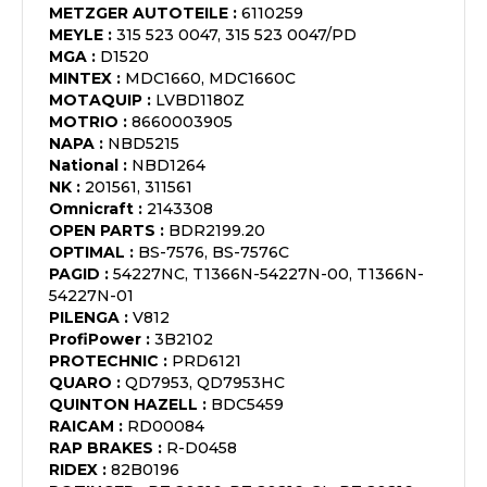
METZGER AUTOTEILE
:
6110259
MEYLE
:
315 523 0047, 315 523 0047/PD
MGA
:
D1520
MINTEX
:
MDC1660, MDC1660C
MOTAQUIP
:
LVBD1180Z
MOTRIO
:
8660003905
NAPA
:
NBD5215
National
:
NBD1264
NK
:
201561, 311561
Omnicraft
:
2143308
OPEN PARTS
:
BDR2199.20
OPTIMAL
:
BS-7576, BS-7576C
PAGID
:
54227NC, T1366N-54227N-00, T1366N-
54227N-01
PILENGA
:
V812
ProfiPower
:
3B2102
PROTECHNIC
:
PRD6121
QUARO
:
QD7953, QD7953HC
QUINTON HAZELL
:
BDC5459
RAICAM
:
RD00084
RAP BRAKES
:
R-D0458
RIDEX
:
82B0196