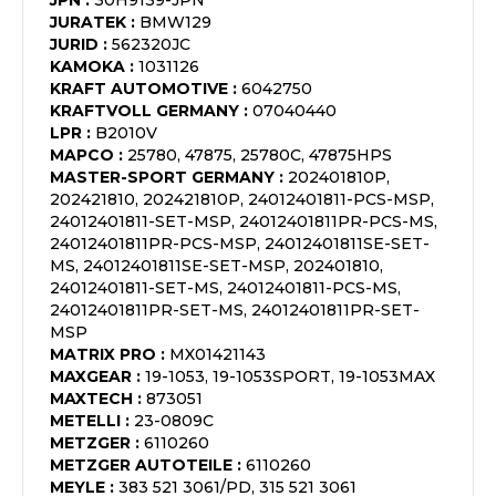
JPN
:
30H9139-JPN
JURATEK
:
BMW129
JURID
:
562320JC
KAMOKA
:
1031126
KRAFT AUTOMOTIVE
:
6042750
KRAFTVOLL GERMANY
:
07040440
LPR
:
B2010V
MAPCO
:
25780, 47875, 25780C, 47875HPS
MASTER-SPORT GERMANY
:
202401810P,
202421810, 202421810P, 24012401811-PCS-MSP,
24012401811-SET-MSP, 24012401811PR-PCS-MS,
24012401811PR-PCS-MSP, 24012401811SE-SET-
MS, 24012401811SE-SET-MSP, 202401810,
24012401811-SET-MS, 24012401811-PCS-MS,
24012401811PR-SET-MS, 24012401811PR-SET-
MSP
MATRIX PRO
:
MX01421143
MAXGEAR
:
19-1053, 19-1053SPORT, 19-1053MAX
MAXTECH
:
873051
METELLI
:
23-0809C
METZGER
:
6110260
METZGER AUTOTEILE
:
6110260
MEYLE
:
383 521 3061/PD, 315 521 3061