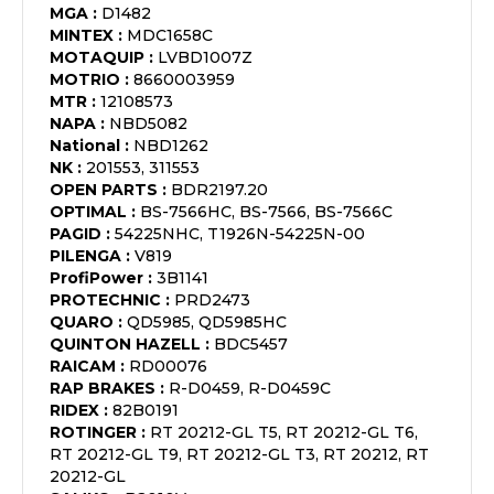
MGA
:
D1482
MINTEX
:
MDC1658C
MOTAQUIP
:
LVBD1007Z
MOTRIO
:
8660003959
MTR
:
12108573
NAPA
:
NBD5082
National
:
NBD1262
NK
:
201553, 311553
OPEN PARTS
:
BDR2197.20
OPTIMAL
:
BS-7566HC, BS-7566, BS-7566C
PAGID
:
54225NHC, T1926N-54225N-00
PILENGA
:
V819
ProfiPower
:
3B1141
PROTECHNIC
:
PRD2473
QUARO
:
QD5985, QD5985HC
QUINTON HAZELL
:
BDC5457
RAICAM
:
RD00076
RAP BRAKES
:
R-D0459, R-D0459C
RIDEX
:
82B0191
ROTINGER
:
RT 20212-GL T5, RT 20212-GL T6,
RT 20212-GL T9, RT 20212-GL T3, RT 20212, RT
20212-GL