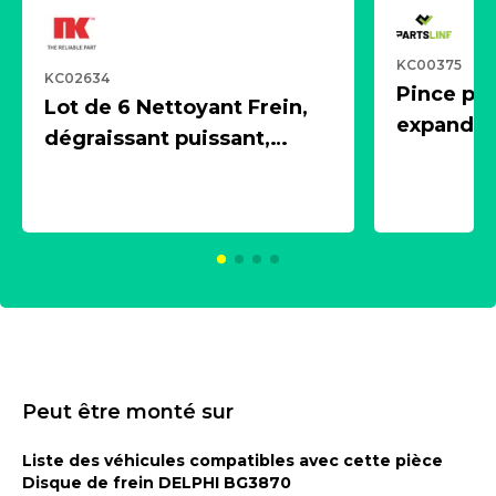
KC00375
KC02634
Pince pn
Lot de 6 Nettoyant Frein,
expandeur
dégraissant puissant,
1 souffle
aérosol 500ml - NK
universe
2021600
KC00375
Peut être monté sur
Liste des véhicules compatibles avec cette pièce
Disque de frein DELPHI BG3870