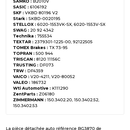
SAMKO
:
B2010V
SASIC
:
6106192
SKF
:
VKBD 80196 V2
Stark
:
SKBD-0020195
STELLOX
:
6020-1553VK-SX, 6020-1553V-SX
SWAG
:
20 92 4342
Technika
:
755534
TEXTAR
:
2379301-1225-00, 92122505
TOMEX Brakes
:
TX 73-95
TOPRAN
:
500 944
TRISCAN
:
8120 11156C
TRUSTING
:
DF073
TRW
:
DF4359
VAICO
:
V20-4211, V20-80052
VALEO
:
186732
Wti Automotive
:
K111290
ZentParts
:
Z06180
ZIMMERMANN
:
150.3402.20, 150.3402.52,
150.3402.53
La pièce détachée auto référence
BG3870
de