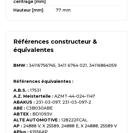
centrage [mm]
Hauteur [mm]
77 mm
Références constructeur &
équivalentes
BMW
:
34116756745, 3411 6764 021, 34116864059
Références équivalentes :
A.B.S.
:
17531
A.Z. Meisterteile
:
AZMT-44-024-1147
ABAKUS
:
231-03-097, 231-03-097-2
ABE
:
C3B030ABE
ABTEX
:
BD1093V
ALTE AUTOMOTIVE
:
128222FCAL
AP
:
24888 V, X 25589, 24888 E, X 24888, 25589 V
APlus
:
61556AP