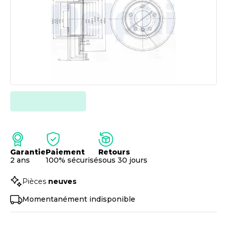
Garantie
Paiement
Retours
2 ans
100% sécurisé
sous 30 jours
Pièces
neuves
Momentanément indisponible