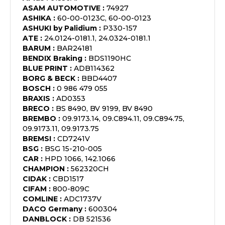
ASAM AUTOMOTIVE
:
74927
ASHIKA
:
60-00-0123C, 60-00-0123
ASHUKI by Palidium
:
P330-157
ATE
:
24.0124-0181.1, 24.0324-0181.1
BARUM
:
BAR24181
BENDIX Braking
:
BDS1190HC
BLUE PRINT
:
ADB114362
BORG & BECK
:
BBD4407
BOSCH
:
0 986 479 055
BRAXIS
:
AD0353
BRECO
:
BS 8490, BV 9199, BV 8490
BREMBO
:
09.9173.14, 09.C894.11, 09.C894.75,
09.9173.11, 09.9173.75
BREMSI
:
CD7241V
BSG
:
BSG 15-210-005
CAR
:
HPD 1066, 142.1066
CHAMPION
:
562320CH
CIDAK
:
CBD1517
CIFAM
:
800-809C
COMLINE
:
ADC1737V
DACO Germany
:
600304
DANBLOCK
:
DB 521536