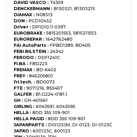
DAVID VASCO
:
T4359
DENCKERMANN
:
B130321, B130321S
DIAMAX
:
N08313
DON
:
PCD10432
Dr!ve+
:
DP1010.11.0397
EUROBRAKE
:
5815201553, 5815311553
EUROREPAR
:
1642762480
FAI AutoParts
:
FPBD1289, BD405
FEBI BILSTEIN
:
24342
FERODO
:
DDF1241C
FI.BA
:
FBD223
FREMAX
:
BD-6402
FREY
:
845205801
fri.tech.
:
BD0073
FTE
:
9071216, BS5457
GALFER
:
B1.G224-0181.1
GH
:
GH-401561
GIRLING
:
6043591, 6043595
HELLA
:
8DD 355 109-901
HELLA PAGID
:
8DD 355 109-901
JAPANPARTS
:
DI0123JM, DI-0123, DI-0123C
JAPKO
:
600123C, 600123