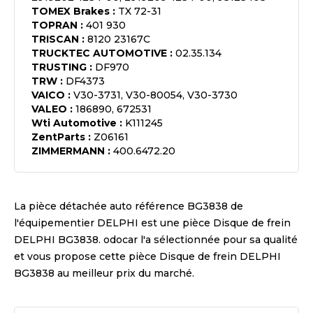
TOMEX Brakes
:
TX 72-31
TOPRAN
:
401 930
TRISCAN
:
8120 23167C
TRUCKTEC AUTOMOTIVE
:
02.35.134
TRUSTING
:
DF970
TRW
:
DF4373
VAICO
:
V30-3731, V30-80054, V30-3730
VALEO
:
186890, 672531
Wti Automotive
:
K111245
ZentParts
:
Z06161
ZIMMERMANN
:
400.6472.20
La pièce détachée auto référence
BG3838
de
l'équipementier
DELPHI
est une pièce
Disque de frein
DELPHI BG3838
. odocar l'a sélectionnée pour sa qualité
et vous propose cette pièce
Disque de frein DELPHI
BG3838
au meilleur prix du marché.