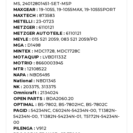
MS, 24012801451-SET-MSP
MAXGEAR
:
19-1055, 19-1055MAX, 19-1055SPORT
MAXTECH
:
873583
METELLI
:
23-0723
METZGER
:
6110121
METZGER AUTOTEILE
:
6110121
MEYLE
:
015 521 2059, 083 521 2059/PD
MGA
:
D1498
MINTEX
:
MDC1728, MDC1728C
MOTAQUIP
:
LVBD1133Z
MOTRIO
:
8660003945
MTR
:
12108522
NAPA
:
NBD5495
National
:
NBD1345
NK
:
203375, 313375
Omnicraft
:
2134024
OPEN PARTS
:
BDA2060.20
OPTIMAL
:
BS-7802, BS-7802HC, BS-7802C
PAGID
:
54234NC, C6024N-54234N-00, T1382N-
54234N-00, T1382N-54234N-01, T5172N-54234N-
00
PILENGA
:
V912