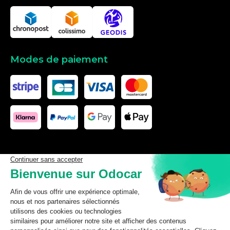
Modes de paiement
Les données affichées ici, particulièrement la base de donnée
complète, ne doivent pas être copiées. Il est interdit d’exploiter les
données ou la base de données complète, de laisser un tiers les
exploiter, ni de les rendre accessible à un tiers, sans accord
préalable de TecDoc. Toute infraction constitue une violation des
droits d’auteur et fera l’objet de poursuites.