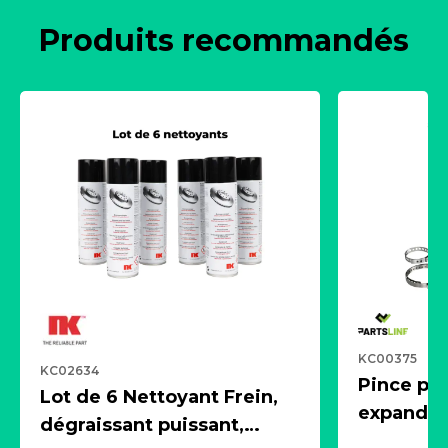
Produits recommandés
KC00375
KC02634
Pince pn
Lot de 6 Nettoyant Frein,
expandeur
dégraissant puissant,
1 souffle