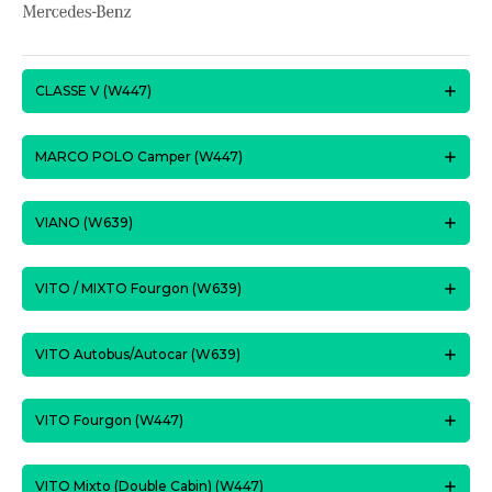
CLASSE V (W447)
MARCO POLO Camper (W447)
VIANO (W639)
VITO / MIXTO Fourgon (W639)
VITO Autobus/Autocar (W639)
VITO Fourgon (W447)
VITO Mixto (Double Cabin) (W447)