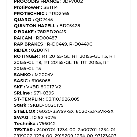
PROCODIS FRANCE
:
JDF7002
ProfiPower
:
3B1114
PROTECHNIC
:
PRD2465
QUARO
:
QD7445
QUINTON HAZELL
:
BDC5428
R BRAKE
:
78RBD20415
RAICAM
:
RD00487
RAP BRAKES
:
R-D0449, R-D0449C
RIDEX
:
82B0171
ROTINGER
:
RT 20155-GL, RT 20155-GL T3, RT
20155-GL T9, RT 20155-GL T6, RT 20155, RT
20155-GL T5
SAMKO
:
M2004V
SASIC
:
6106068
SKF
:
VKBD 80017 V2
SRLine
:
S71-0395
ST-TEMPLIN
:
03.110.1926.005
Stark
:
SKBD-0020175
STELLOX
:
6020-3375V-SX, 6020-3375VK-SX
SWAG
:
10 92 4076
Technika
:
756042
TEXTAR
:
2400701-1234-00, 2400701-1234-01,
2919202-1234-00, 2919209-1234-00, 93123403