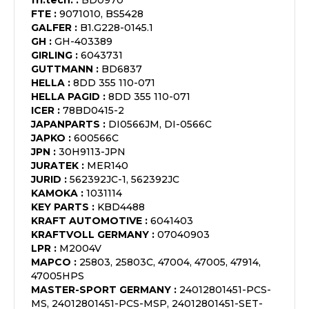
fri.tech.
:
BD0970
FTE
:
9071010, BS5428
GALFER
:
B1.G228-0145.1
GH
:
GH-403389
GIRLING
:
6043731
GUTTMANN
:
BD6837
HELLA
:
8DD 355 110-071
HELLA PAGID
:
8DD 355 110-071
ICER
:
78BD0415-2
JAPANPARTS
:
DI0566JM, DI-0566C
JAPKO
:
600566C
JPN
:
30H9113-JPN
JURATEK
:
MER140
JURID
:
562392JC-1, 562392JC
KAMOKA
:
1031114
KEY PARTS
:
KBD4488
KRAFT AUTOMOTIVE
:
6041403
KRAFTVOLL GERMANY
:
07040903
LPR
:
M2004V
MAPCO
:
25803, 25803C, 47004, 47005, 47914,
47005HPS
MASTER-SPORT GERMANY
:
24012801451-PCS-
MS, 24012801451-PCS-MSP, 24012801451-SET-