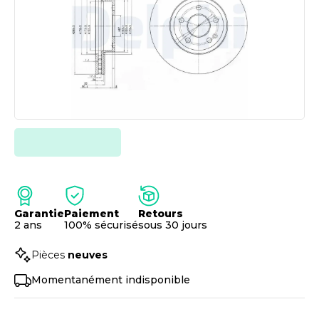
Garantie
Paiement
Retours
2 ans
100% sécurisé
sous 30 jours
Pièces
neuves
Momentanément indisponible