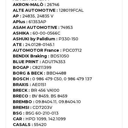
AKRON-MALÒ
:
26746
ALTE AUTOMOTIVE
:
128019FCAL
AP
:
24835, 24835 V
APlus
:
61353AP
ASAM AUTOMOTIVE
:
74953
ASHIKA
:
60-00-0566C
ASHUKI by Palidium
:
P330-150
ATE
:
24.0128-0145.1
AUTOMOTOR France
:
PDC0712
BENDIX Braking
:
BDS1050
BLUE PRINT
:
ADU174353
BOGAP
:
C8211399
BORG & BECK
:
BBD4488
BOSCH
:
0 986 479 C50, 0 986 479 137
BRAXIS
:
AE0151
BRECK
:
BR 456 VA100
BRECO
:
BV 8459, BS 8459
BREMBO
:
09.8404.11, 09.8404.10
BREMSI
:
CD7203V
BSG
:
BSG 60-210-013
CAR
:
HPD 1099, 142.1099
CASALS
:
55420