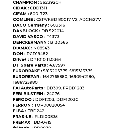
CHAMPION
:
562392CH
CIDAK
:
CBD1311
CIFAM
:
800-723
COMLINE
:
CSPVKBD 80017 V2, ADC1627V
DACO Germany
:
603316
DANBLOCK
:
DB 522014
DAVID VASCO
:
T4373
DENCKERMANN
:
B130363
DIAMAX
:
N08543
DON
:
PCD19482
Dr!ve+
:
DP1010.11.0364
DT Spare Parts
:
4.67597
EUROBRAKE
:
5815203375, 5815313375
EUROREPAR
:
1642765880, 1690942180,
1686725980
FAI AutoParts
:
BD399, FPBD1283
FEBI BILSTEIN
:
24076
FERODO
:
DDF1203, DDF1203C
FERRON
:
TOP00820054
FI.BA
:
FBD242
FRAS-LE
:
FLDI00835
FREMAX
:
BD-0415