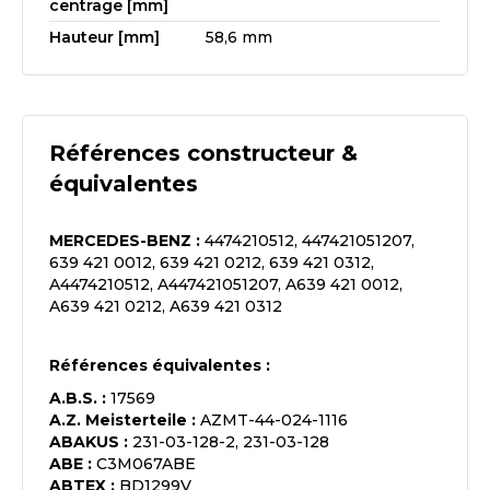
centrage [mm]
Hauteur [mm]
58,6 mm
Références constructeur &
équivalentes
MERCEDES-BENZ
:
4474210512, 447421051207,
639 421 0012, 639 421 0212, 639 421 0312,
A4474210512, A447421051207, A639 421 0012,
A639 421 0212, A639 421 0312
Références équivalentes :
A.B.S.
:
17569
A.Z. Meisterteile
:
AZMT-44-024-1116
ABAKUS
:
231-03-128-2, 231-03-128
ABE
:
C3M067ABE
ABTEX
:
BD1299V