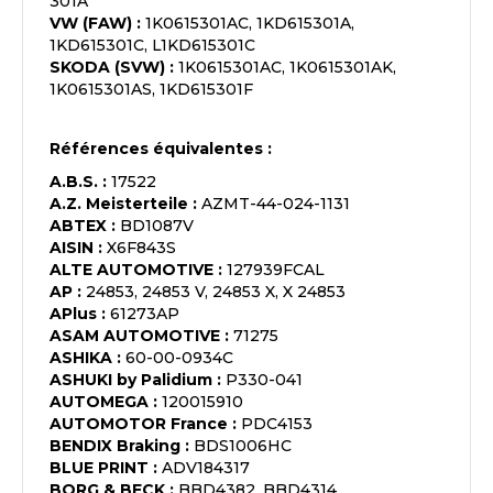
301A
VW (FAW)
:
1K0615301AC, 1KD615301A,
1KD615301C, L1KD615301C
SKODA (SVW)
:
1K0615301AC, 1K0615301AK,
1K0615301AS, 1KD615301F
Références équivalentes :
A.B.S.
:
17522
A.Z. Meisterteile
:
AZMT-44-024-1131
ABTEX
:
BD1087V
AISIN
:
X6F843S
ALTE AUTOMOTIVE
:
127939FCAL
AP
:
24853, 24853 V, 24853 X, X 24853
APlus
:
61273AP
ASAM AUTOMOTIVE
:
71275
ASHIKA
:
60-00-0934C
ASHUKI by Palidium
:
P330-041
AUTOMEGA
:
120015910
AUTOMOTOR France
:
PDC4153
BENDIX Braking
:
BDS1006HC
BLUE PRINT
:
ADV184317
BORG & BECK
:
BBD4382, BBD4314