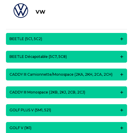
VW
BEETLE (5C1, 5C2)
BEETLE Décapotable (5C7, 5C8)
CADDY III Camionnette/Monospace (2KA, 2KH, 2CA, 2CH)
CADDY III Monospace (2KB, 2KJ, 2CB, 2CJ)
GOLF PLUS V (5M1, 521)
GOLF V (1K1)