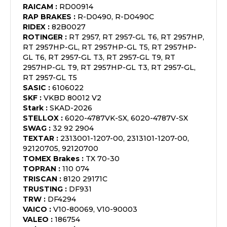
RAICAM
:
RD00914
RAP BRAKES
:
R-D0490, R-D0490C
RIDEX
:
82B0027
ROTINGER
:
RT 2957, RT 2957-GL T6, RT 2957HP,
RT 2957HP-GL, RT 2957HP-GL T5, RT 2957HP-
GL T6, RT 2957-GL T3, RT 2957-GL T9, RT
2957HP-GL T9, RT 2957HP-GL T3, RT 2957-GL,
RT 2957-GL T5
SASIC
:
6106022
SKF
:
VKBD 80012 V2
Stark
:
SKAD-2026
STELLOX
:
6020-4787VK-SX, 6020-4787V-SX
SWAG
:
32 92 2904
TEXTAR
:
2313001-1207-00, 2313101-1207-00,
92120705, 92120700
TOMEX Brakes
:
TX 70-30
TOPRAN
:
110 074
TRISCAN
:
8120 29171C
TRUSTING
:
DF931
TRW
:
DF4294
VAICO
:
V10-80069, V10-90003
VALEO
:
186754