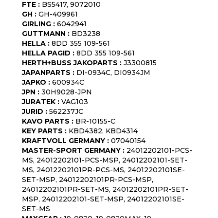
FTE
:
BS5417, 9072010
GH
:
GH-409961
GIRLING
:
6042941
GUTTMANN
:
BD3238
HELLA
:
8DD 355 109-561
HELLA PAGID
:
8DD 355 109-561
HERTH+BUSS JAKOPARTS
:
J3300815
JAPANPARTS
:
DI-0934C, DI0934JM
JAPKO
:
600934C
JPN
:
30H9028-JPN
JURATEK
:
VAG103
JURID
:
562237JC
KAVO PARTS
:
BR-10155-C
KEY PARTS
:
KBD4382, KBD4314
KRAFTVOLL GERMANY
:
07040154
MASTER-SPORT GERMANY
:
24012202101-PCS-
MS, 24012202101-PCS-MSP, 24012202101-SET-
MS, 24012202101PR-PCS-MS, 24012202101SE-
SET-MSP, 24012202101PR-PCS-MSP,
24012202101PR-SET-MS, 24012202101PR-SET-
MSP, 24012202101-SET-MSP, 24012202101SE-
SET-MS