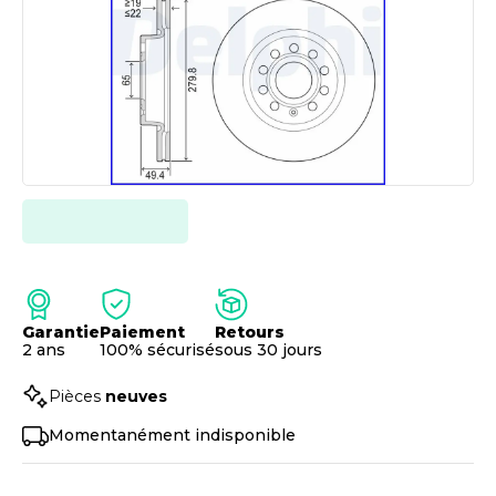
Garantie
Paiement
Retours
2 ans
100% sécurisé
sous 30 jours
Pièces
neuves
Momentanément indisponible