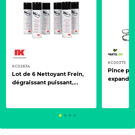
KC00375
KC02634
Pince pn
Lot de 6 Nettoyant Frein,
expandeur
dégraissant puissant,
1 souffle
aérosol 500ml - NK
universe
2021600
KC00375