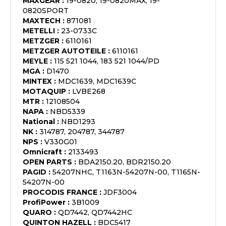
MAXGEAR
:
19-0820, 19-0820MAX, 19-
0820SPORT
MAXTECH
:
871081
METELLI
:
23-0733C
METZGER
:
6110161
METZGER AUTOTEILE
:
6110161
MEYLE
:
115 521 1044, 183 521 1044/PD
MGA
:
D1470
MINTEX
:
MDC1639, MDC1639C
MOTAQUIP
:
LVBE268
MTR
:
12108504
NAPA
:
NBD5339
National
:
NBD1293
NK
:
314787, 204787, 344787
NPS
:
V330G01
Omnicraft
:
2133493
OPEN PARTS
:
BDA2150.20, BDR2150.20
PAGID
:
54207NHC, T1163N-54207N-00, T1165N-
54207N-00
PROCODIS FRANCE
:
JDF3004
ProfiPower
:
3B1009
QUARO
:
QD7442, QD7442HC
QUINTON HAZELL
:
BDC5417