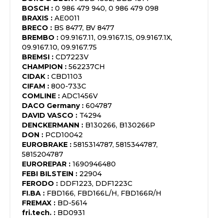
BOSCH
:
0 986 479 940, 0 986 479 098
BRAXIS
:
AE0011
BRECO
:
BS 8477, BV 8477
BREMBO
:
09.9167.11, 09.9167.1S, 09.9167.1X,
09.9167.10, 09.9167.75
BREMSI
:
CD7223V
CHAMPION
:
562237CH
CIDAK
:
CBD1103
CIFAM
:
800-733C
COMLINE
:
ADC1456V
DACO Germany
:
604787
DAVID VASCO
:
T4294
DENCKERMANN
:
B130266, B130266P
DON
:
PCD10042
EUROBRAKE
:
5815314787, 5815344787,
5815204787
EUROREPAR
:
1690946480
FEBI BILSTEIN
:
22904
FERODO
:
DDF1223, DDF1223C
FI.BA
:
FBD166, FBD166L/H, FBD166R/H
FREMAX
:
BD-5614
fri.tech.
:
BD0931