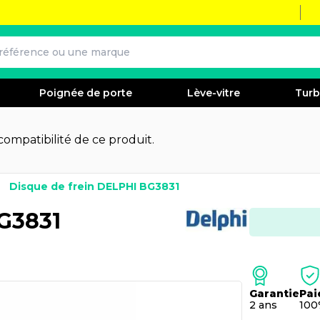
Poignée de porte
Lève-vitre
Tur
 compatibilité de ce produit.
Disque de frein DELPHI BG3831
BG3831
Garantie
Pai
2 ans
100