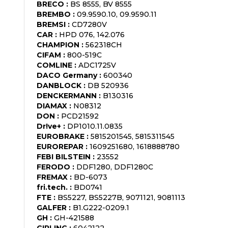
BRECO
:
BS 8555, BV 8555
BREMBO
:
09.9590.10, 09.9590.11
BREMSI
:
CD7280V
CAR
:
HPD 076, 142.076
CHAMPION
:
562318CH
CIFAM
:
800-519C
COMLINE
:
ADC1725V
DACO Germany
:
600340
DANBLOCK
:
DB 520936
DENCKERMANN
:
B130316
DIAMAX
:
N08312
DON
:
PCD21592
Dr!ve+
:
DP1010.11.0835
EUROBRAKE
:
5815201545, 5815311545
EUROREPAR
:
1609251680, 1618888780
FEBI BILSTEIN
:
23552
FERODO
:
DDF1280, DDF1280C
FREMAX
:
BD-6073
fri.tech.
:
BD0741
FTE
:
BS5227, BS5227B, 9071121, 9081113
GALFER
:
B1.G222-0209.1
GH
:
GH-421588
GIRLING
:
6042122