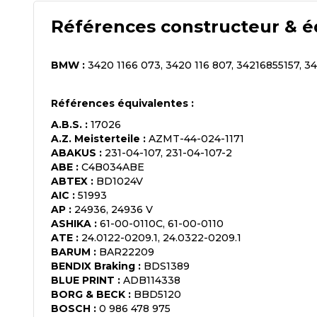
Références constructeur & é
BMW
:
3420 1166 073, 3420 116 807, 34216855157, 3
Références équivalentes :
A.B.S.
:
17026
A.Z. Meisterteile
:
AZMT-44-024-1171
ABAKUS
:
231-04-107, 231-04-107-2
ABE
:
C4B034ABE
ABTEX
:
BD1024V
AIC
:
51993
AP
:
24936, 24936 V
ASHIKA
:
61-00-0110C, 61-00-0110
ATE
:
24.0122-0209.1, 24.0322-0209.1
BARUM
:
BAR22209
BENDIX Braking
:
BDS1389
BLUE PRINT
:
ADB114338
BORG & BECK
:
BBD5120
BOSCH
:
0 986 478 975