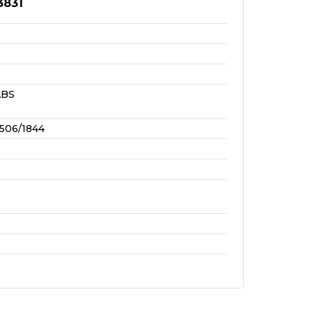
3831
ABS
506/1844