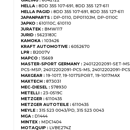
HELLA
:
8DD 355 107-691, 8DD 355 127-611
HELLA PAGID
:
8DD 355 107-691, 8DD 355 127-611
JAPANPARTS
:
DP-0110, DP0110JM, DP-0110C
JAPKO
:
610110C, 610110
JURATEK
:
BMW117
JURID
:
562318JC
KAMOKA
:
103426
KRAFT AUTOMOTIVE
:
6052670
LPR
:
B2007V
MAPCO
:
15669
MASTER-SPORT GERMANY
:
24012202091-SET-MS
PCS-MSP, 24012202091-PCS-MS, 24012202091-PC
MAXGEAR
:
19-1017, 19-1017SPORT, 19-1017MAX
MAXTECH
:
873031
MEC-DIESEL
:
578930
METELLI
:
23-0519C
METZGER
:
6110435
METZGER AUTOTEILE
:
6110435
MEYLE
:
315 523 0043/PD, 315 523 0043
MGA
:
D1444
MINTEX
:
MDC1404
MOTAQUIP
:
LVBE274Z