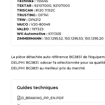
Technika
:
755545
TEXTAR
:
92107000, 92107003
TRISCAN
:
8120 11152C
TRUSTING
:
DF741
TRW
:
DF4212
VAICO
:
V20-80049
VALEO
:
197323
Wti Automotive
:
K111305
ZIMMERMANN
:
150.1295.52, 150.1295.53, 150.1295.20
La pièce détachée auto référence
BG3831
de l'équipem
DELPHI BG3831
. odocar l'a sélectionnée pour sa quali
DELPHI BG3831
au meilleur prix du marché.
Guides techniques
D_BRAKING_PP_EN.PDF