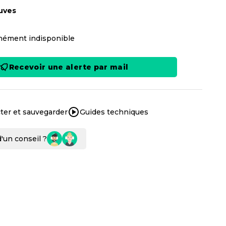
uves
ément indisponible
Recevoir une alerte par mail
ter et sauvegarder
Guides techniques
'un conseil ?