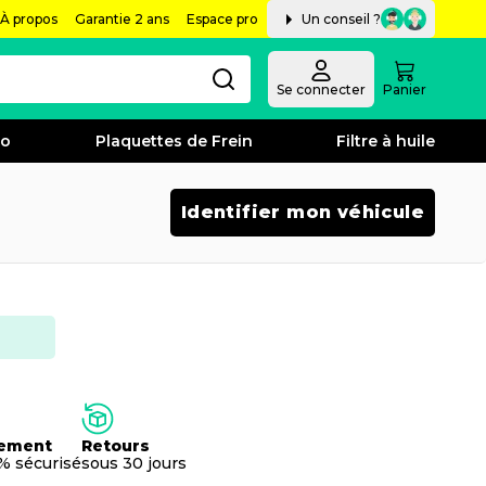
À propos
Garantie 2 ans
Espace pro
Un conseil ?
Se connecter
Panier
bo
Plaquettes de Frein
Filtre à huile
Identifier mon véhicule
ement
Retours
% sécurisé
sous 30 jours