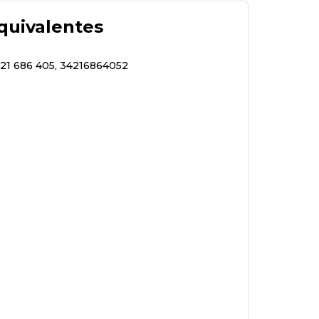
quivalentes
421 686 405, 34216864052