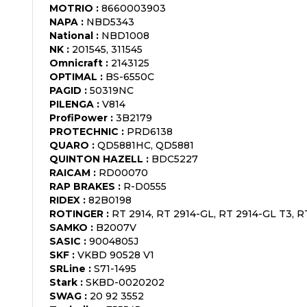
MOTRIO
:
8660003903
NAPA
:
NBD5343
National
:
NBD1008
NK
:
201545, 311545
Omnicraft
:
2143125
OPTIMAL
:
BS-6550C
PAGID
:
50319NC
PILENGA
:
V814
ProfiPower
:
3B2179
PROTECHNIC
:
PRD6138
QUARO
:
QD5881HC, QD5881
QUINTON HAZELL
:
BDC5227
RAICAM
:
RD00070
RAP BRAKES
:
R-D0555
RIDEX
:
82B0198
ROTINGER
:
RT 2914, RT 2914-GL, RT 2914-GL T3, R
SAMKO
:
B2007V
SASIC
:
9004805J
SKF
:
VKBD 90528 V1
SRLine
:
S71-1495
Stark
:
SKBD-0020202
SWAG
:
20 92 3552