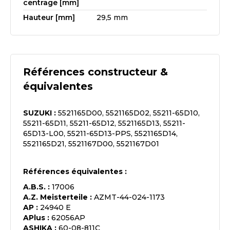
centrage [mm]
Hauteur [mm]
29,5 mm
Références constructeur &
équivalentes
SUZUKI
:
5521165D00, 5521165D02, 55211-65D10,
55211-65D11, 55211-65D12, 5521165D13, 55211-
65D13-L00, 55211-65D13-PPS, 5521165D14,
5521165D21, 5521167D00, 5521167D01
Références équivalentes :
A.B.S.
:
17006
A.Z. Meisterteile
:
AZMT-44-024-1173
AP
:
24940 E
APlus
:
62056AP
ASHIKA
:
60-08-811C