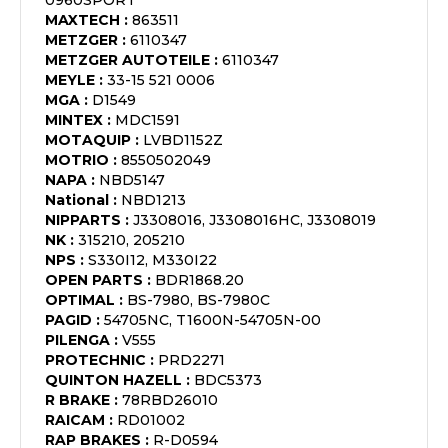
0960SPORT
MAXTECH
:
863511
METZGER
:
6110347
METZGER AUTOTEILE
:
6110347
MEYLE
:
33-15 521 0006
MGA
:
D1549
MINTEX
:
MDC1591
MOTAQUIP
:
LVBD1152Z
MOTRIO
:
8550502049
NAPA
:
NBD5147
National
:
NBD1213
NIPPARTS
:
J3308016, J3308016HC, J3308019
NK
:
315210, 205210
NPS
:
S330I12, M330I22
OPEN PARTS
:
BDR1868.20
OPTIMAL
:
BS-7980, BS-7980C
PAGID
:
54705NC, T1600N-54705N-00
PILENGA
:
V555
PROTECHNIC
:
PRD2271
QUINTON HAZELL
:
BDC5373
R BRAKE
:
78RBD26010
RAICAM
:
RD01002
RAP BRAKES
:
R-D0594