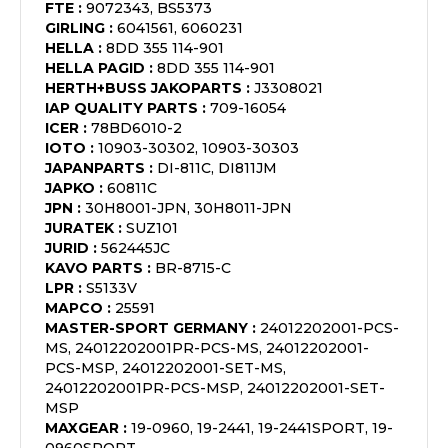
FTE
:
9072343, BS5373
GIRLING
:
6041561, 6060231
HELLA
:
8DD 355 114-901
HELLA PAGID
:
8DD 355 114-901
HERTH+BUSS JAKOPARTS
:
J3308021
IAP QUALITY PARTS
:
709-16054
ICER
:
78BD6010-2
IOTO
:
10903-30302, 10903-30303
JAPANPARTS
:
DI-811C, DI811JM
JAPKO
:
60811C
JPN
:
30H8001-JPN, 30H8011-JPN
JURATEK
:
SUZ101
JURID
:
562445JC
KAVO PARTS
:
BR-8715-C
LPR
:
S5133V
MAPCO
:
25591
MASTER-SPORT GERMANY
:
24012202001-PCS-
MS, 24012202001PR-PCS-MS, 24012202001-
PCS-MSP, 24012202001-SET-MS,
24012202001PR-PCS-MSP, 24012202001-SET-
MSP
MAXGEAR
:
19-0960, 19-2441, 19-2441SPORT, 19-