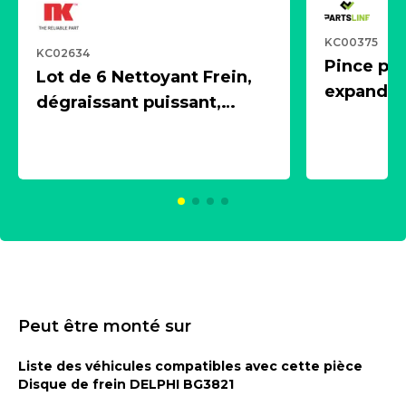
KC00375
KC02634
Pince pn
Lot de 6 Nettoyant Frein,
expandeur
dégraissant puissant,
1 souffle
aérosol 500ml - NK
universe
2021600
KC00375
Peut être monté sur
Liste des véhicules compatibles avec cette pièce
Disque de frein DELPHI BG3821