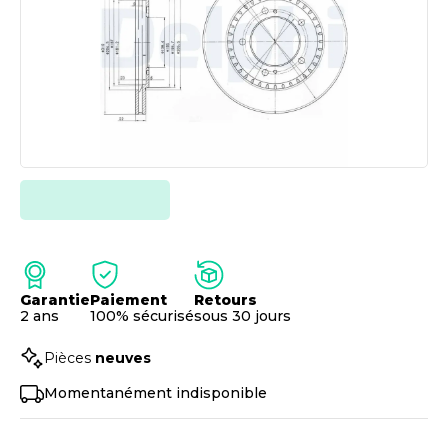
Garantie
Paiement
Retours
2 ans
100% sécurisé
sous 30 jours
Pièces
neuves
Momentanément indisponible