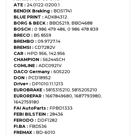
ATE
:
24.0122-0200.1
BENDIX Braking
:
BDS1741
BLUE PRINT
:
ADK84312
BORG & BECK
:
BBD5219, BBD4688
BOSCH
:
0 986 479 486, 0 986 478 839
BRECO
:
BS 8559
BREMBO
:
09.9727.14
BREMSI
:
CD7282V
CAR
:
HPD 956, 142.956
CHAMPION
:
562445CH
COMLINE
:
ADC0921V
DACO Germany
:
605220
DON
:
PCD18952
Dr!ve+
:
DP1010.11.1213
EUROBRAKE
:
5815315210, 5815205210
EUROREPAR
:
1667849680, 1687793980,
1642759180
FAI AutoParts
:
FPBD1333
FEBI BILSTEIN
:
28436
FERODO
:
DDF1282
FI.BA
:
FBD536
FREMAX
:
BD-6010