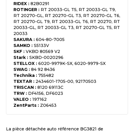
RIDEX
:
82B0291
ROTINGER
:
RT 20033-GL T5, RT 20033-GL T9,
RT 20270-GL, RT 20270-GL T3, RT 20270-GL T6,
RT 20270-GL T9, RT 20033-GL T6, RT 20270, RT
20033-GL, RT 20033-GL T3, RT 20270-GL T5, RT
20033
SAKURA
:
604-80-7005
SAMKO
:
S5133V
SKF
:
VKBD 80569 V2
Stark
:
SKBD-0020296
STELLOX
:
6020-9979K-SX, 6020-9979-SX
SWAG
:
84 92 8436
Technika
:
755482
TEXTAR
:
2434601-1705-00, 92170503
TRISCAN
:
8120 69113C
TRW
:
DF4156, DF6023
VALEO
:
197162
ZentParts
:
Z06453
La pièce détachée auto référence
BG3821
de