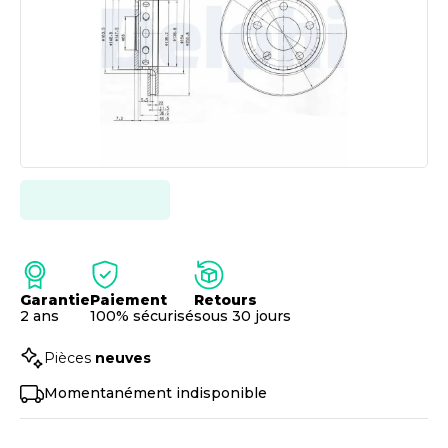
Garantie
Paiement
Retours
2 ans
100% sécurisé
sous 30 jours
Pièces
neuves
Momentanément indisponible