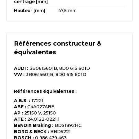
centrage [mm]
Hauteur [mm]
47,5 mm
Références constructeur &
équivalentes
AUDI
:
3B0615601B, 8D0 615 601D
VW
:
3B0615601B, 8D0 615 601D
Références équivalentes :
A.B.S.
:
17221
ABE
:
C4A027ABE
AP
:
25150 V, 25150
ATE
:
24.0122-0221.1
BENDIX Braking
:
BDS1892HC
BORG & BECK
:
BBD5221
BOSCH
:
0 986 479 463