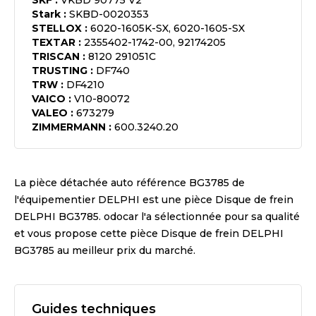
SKF
:
VKBD 90775 V2
Stark
:
SKBD-0020353
STELLOX
:
6020-1605K-SX, 6020-1605-SX
TEXTAR
:
2355402-1742-00, 92174205
TRISCAN
:
8120 291051C
TRUSTING
:
DF740
TRW
:
DF4210
VAICO
:
V10-80072
VALEO
:
673279
ZIMMERMANN
:
600.3240.20
La pièce détachée auto référence
BG3785
de
l'équipementier
DELPHI
est une pièce
Disque de frein
DELPHI BG3785
. odocar l'a sélectionnée pour sa qualité
et vous propose cette pièce
Disque de frein DELPHI
BG3785
au meilleur prix du marché.
Guides techniques