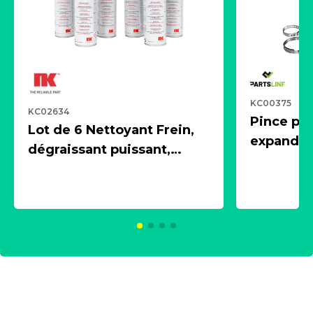
KC00375
KC02634
Pince pn
Lot de 6 Nettoyant Frein,
expandeur
dégraissant puissant,
1 souffle
aérosol 500ml - NK
universe
2021600
KC00375