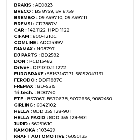
BRAXIS
:
AE0823
BRECO
:
BS 8759, BV 8759
BREMBO
:
09.A597.10, 09.A597.11
BREMSI
:
CD7887V
CAR
:
142.1122, HPD 1122
CIFAM
:
800-1210C
COMLINE
:
ADC1489V
DIAMAX
:
N08797
DJ PARTS
:
BD2582
DON
:
PCD13482
Dr!ve+
:
DP1010.11.1272
EUROBRAKE
:
58153147131, 58152047131
FERODO
:
DDF1887C
FREMAX
:
BD-5315
fri.tech.
:
BD0740
FTE
:
BS7067, BS7067B, 9072636, 9082450
GIRLING
:
6042102
HELLA
:
8DD 355 128-901
HELLA PAGID
:
8DD 355 128-901
JURID
:
562516JC
KAMOKA
:
103429
KRAFT AUTOMOTIVE
:
6050135