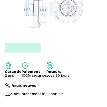
Garantie
Paiement
Retours
2 ans
100% sécurisé
sous 30 jours
Pièces
neuves
Momentanément indisponible