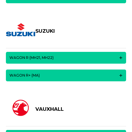
SUZUKI
WAGON R (MH21, MH22)
WAGON R+ (MA)
VAUXHALL