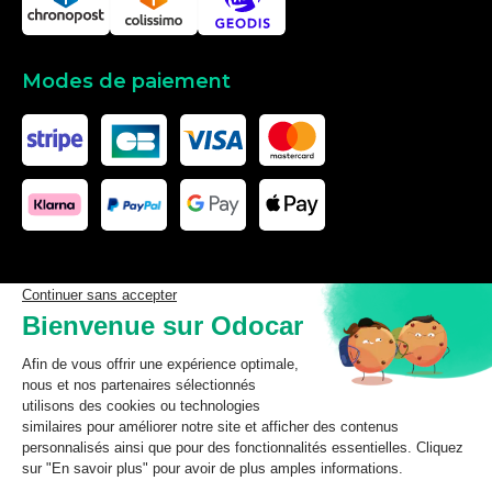
Modes de paiement
Les données affichées ici, particulièrement la base de donnée
complète, ne doivent pas être copiées. Il est interdit d’exploiter les
données ou la base de données complète, de laisser un tiers les
exploiter, ni de les rendre accessible à un tiers, sans accord
préalable de TecDoc. Toute infraction constitue une violation des
droits d’auteur et fera l’objet de poursuites.
odocar
2026
©