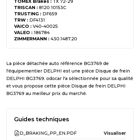
TOMEX Brakes
:
TX 72-29
TRISCAN
:
8120 10153C
TRUSTING
:
DF659
TRW
:
DF4131
VAICO
:
V40-40025
VALEO
:
186784
ZIMMERMANN
:
430.1487.20
La pièce détachée auto référence
BG3769
de
l'équipementier
DELPHI
est une pièce
Disque de frein
DELPHI BG3769
. odocar l'a sélectionnée pour sa qualité
et vous propose cette pièce
Disque de frein DELPHI
BG3769
au meilleur prix du marché.
Guides techniques
D_BRAKING_PP_EN.PDF
Visualiser