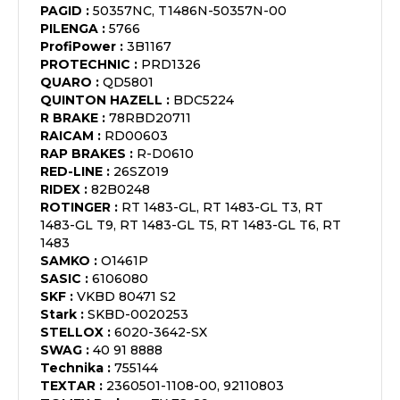
PAGID
:
50357NC, T1486N-50357N-00
PILENGA
:
5766
ProfiPower
:
3B1167
PROTECHNIC
:
PRD1326
QUARO
:
QD5801
QUINTON HAZELL
:
BDC5224
R BRAKE
:
78RBD20711
RAICAM
:
RD00603
RAP BRAKES
:
R-D0610
RED-LINE
:
26SZ019
RIDEX
:
82B0248
ROTINGER
:
RT 1483-GL, RT 1483-GL T3, RT
1483-GL T9, RT 1483-GL T5, RT 1483-GL T6, RT
1483
SAMKO
:
O1461P
SASIC
:
6106080
SKF
:
VKBD 80471 S2
Stark
:
SKBD-0020253
STELLOX
:
6020-3642-SX
SWAG
:
40 91 8888
Technika
:
755144
TEXTAR
:
2360501-1108-00, 92110803