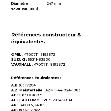
Diamètre
247 mm
extérieur [mm]
Références constructeur &
équivalentes
OPEL
:
4700711, 9193872
SUZUKI
:
55311-83E00
VAUXHALL
:
4700711, 9193872
Références équivalentes :
A.B.S.
:
17204
A.Z. Meisterteile
:
AZMT-44-024-1083
ABTEX
:
BD1003S
ALTE AUTOMOTIVE
:
128243FCAL
AP
:
14809 V, 14809
APlus
:
61577AP