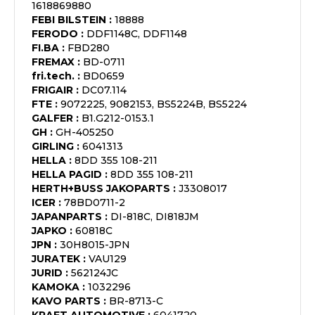
1618869880
FEBI BILSTEIN
:
18888
FERODO
:
DDF1148C, DDF1148
FI.BA
:
FBD280
FREMAX
:
BD-0711
fri.tech.
:
BD0659
FRIGAIR
:
DC07.114
FTE
:
9072225, 9082153, BS5224B, BS5224
GALFER
:
B1.G212-0153.1
GH
:
GH-405250
GIRLING
:
6041313
HELLA
:
8DD 355 108-211
HELLA PAGID
:
8DD 355 108-211
HERTH+BUSS JAKOPARTS
:
J3308017
ICER
:
78BD0711-2
JAPANPARTS
:
DI-818C, DI818JM
JAPKO
:
60818C
JPN
:
30H8015-JPN
JURATEK
:
VAU129
JURID
:
562124JC
KAMOKA
:
1032296
KAVO PARTS
:
BR-8713-C