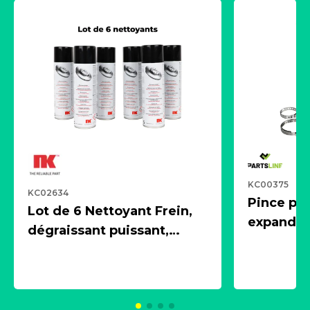
KC00375
KC02634
Pince pn
Lot de 6 Nettoyant Frein,
expandeur
dégraissant puissant,
1 souffle
aérosol 500ml - NK
universe
2021600
KC00375