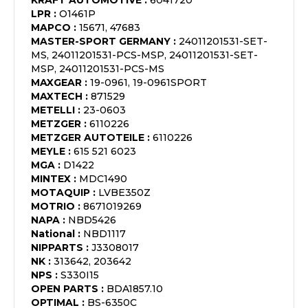
KRAFT AUTOMOTIVE
:
6041720
LPR
:
O1461P
MAPCO
:
15671, 47683
MASTER-SPORT GERMANY
:
24011201531-SET-
MS, 24011201531-PCS-MSP, 24011201531-SET-
MSP, 24011201531-PCS-MS
MAXGEAR
:
19-0961, 19-0961SPORT
MAXTECH
:
871529
METELLI
:
23-0603
METZGER
:
6110226
METZGER AUTOTEILE
:
6110226
MEYLE
:
615 521 6023
MGA
:
D1422
MINTEX
:
MDC1490
MOTAQUIP
:
LVBE350Z
MOTRIO
:
8671019269
NAPA
:
NBD5426
National
:
NBD1117
NIPPARTS
:
J3308017
NK
:
313642, 203642
NPS
:
S330I15
OPEN PARTS
:
BDA1857.10
OPTIMAL
:
BS-6350C