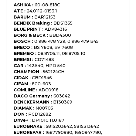
ASHIKA
:
60-08-818C
ATE
:
24.0112-0153.1
BARUM
:
BAR12153
BENDIX Braking
:
BDS1355
BLUE PRINT
:
ADK84316
BORG & BECK
:
BBD4300
BOSCH
:
0 986 478 729, 0 986 479 B45
BRECO
:
BS 7608, BV 7608
BREMBO
:
08.8705.11, 08.8705.10
BREMSI
:
CD7148S
CAR
:
142.540, HPD 540
CHAMPION
:
562124CH
CIDAK
:
CBD1946
CIFAM
:
800-603
COMLINE
:
ADC0918
DACO Germany
:
603642
DENCKERMANN
:
B130369
DIAMAX
:
N08705
DON
:
PCD12682
Dr!ve+
:
DP1010.11.0187
EUROBRAKE
:
5815203642, 5815313642
EUROREPAR
:
1687790980, 1690947780,