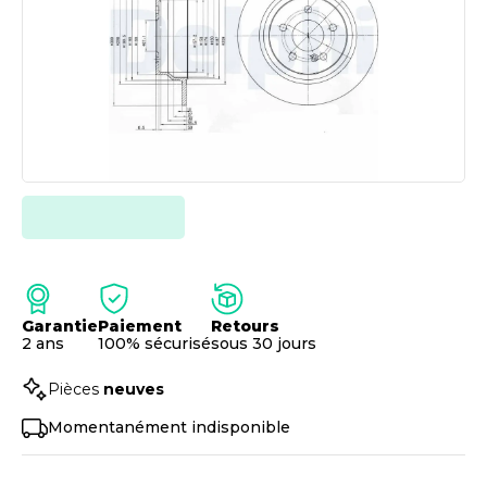
Garantie
Paiement
Retours
2 ans
100% sécurisé
sous 30 jours
Pièces
neuves
Momentanément indisponible