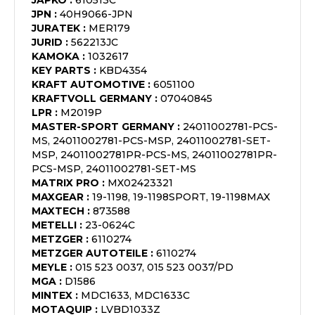
JAPKO
:
610513C
JPN
:
40H9066-JPN
JURATEK
:
MER179
JURID
:
562213JC
KAMOKA
:
1032617
KEY PARTS
:
KBD4354
KRAFT AUTOMOTIVE
:
6051100
KRAFTVOLL GERMANY
:
07040845
LPR
:
M2019P
MASTER-SPORT GERMANY
:
24011002781-PCS-
MS, 24011002781-PCS-MSP, 24011002781-SET-
MSP, 24011002781PR-PCS-MS, 24011002781PR-
PCS-MSP, 24011002781-SET-MS
MATRIX PRO
:
MX02423321
MAXGEAR
:
19-1198, 19-1198SPORT, 19-1198MAX
MAXTECH
:
873588
METELLI
:
23-0624C
METZGER
:
6110274
METZGER AUTOTEILE
:
6110274
MEYLE
:
015 523 0037, 015 523 0037/PD
MGA
:
D1586
MINTEX
:
MDC1633, MDC1633C
MOTAQUIP
:
LVBD1033Z