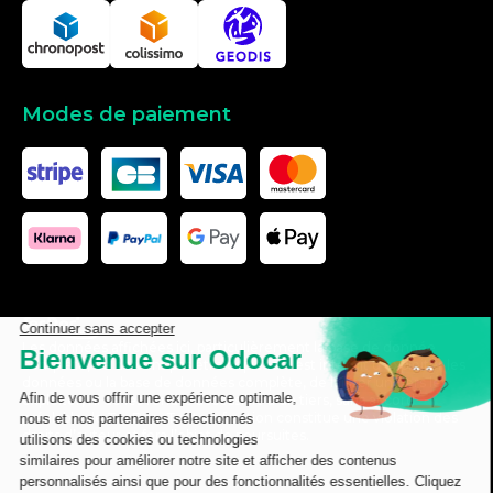
Modes de paiement
Les données affichées ici, particulièrement la base de donnée
complète, ne doivent pas être copiées. Il est interdit d’exploiter les
données ou la base de données complète, de laisser un tiers les
exploiter, ni de les rendre accessible à un tiers, sans accord
préalable de TecDoc. Toute infraction constitue une violation des
droits d’auteur et fera l’objet de poursuites.