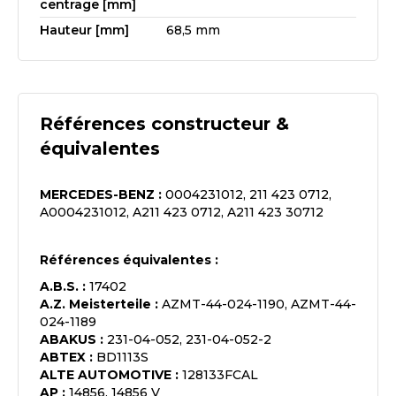
centrage [mm]
Hauteur [mm]
68,5 mm
Références constructeur &
équivalentes
MERCEDES-BENZ
:
0004231012, 211 423 0712,
A0004231012, A211 423 0712, A211 423 30712
Références équivalentes :
A.B.S.
:
17402
A.Z. Meisterteile
:
AZMT-44-024-1190, AZMT-44-
024-1189
ABAKUS
:
231-04-052, 231-04-052-2
ABTEX
:
BD1113S
ALTE AUTOMOTIVE
:
128133FCAL
AP
:
14856, 14856 V