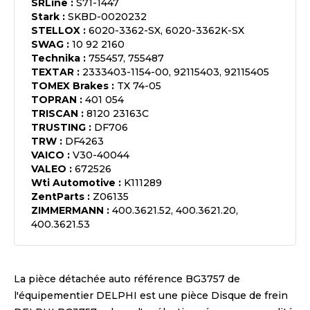
SRLine
:
S71-1447
Stark
:
SKBD-0020232
STELLOX
:
6020-3362-SX, 6020-3362K-SX
SWAG
:
10 92 2160
Technika
:
755457, 755487
TEXTAR
:
2333403-1154-00, 92115403, 92115405
TOMEX Brakes
:
TX 74-05
TOPRAN
:
401 054
TRISCAN
:
8120 23163C
TRUSTING
:
DF706
TRW
:
DF4263
VAICO
:
V30-40044
VALEO
:
672526
Wti Automotive
:
K111289
ZentParts
:
Z06135
ZIMMERMANN
:
400.3621.52, 400.3621.20,
400.3621.53
La pièce détachée auto référence
BG3757
de
l'équipementier
DELPHI
est une pièce
Disque de frein