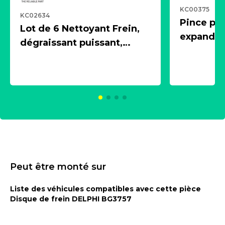
KC00375
KC02634
Pince pn
Lot de 6 Nettoyant Frein,
expandeur
dégraissant puissant,
1 souffle
aérosol 500ml - NK
universe
2021600
KC00375
Peut être monté sur
Liste des véhicules compatibles avec cette pièce
Disque de frein DELPHI BG3757