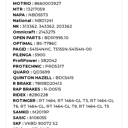
MOTRIO
:
8660003927
MTR
:
13217059
NAPA
:
NBD5573
National
:
NBD1241
NK
:
313362, 343362, 203362
Omnicraft
:
2143275
OPEN PARTS
:
BDR1995.10
OPTIMAL
:
BS-7786C
PAGID
:
54154NHC, T5155N-54154N-00
PILENGA
:
5900
ProfiPower
:
3B2042
PROTECHNIC
:
PRD5317
QUARO
:
QD3699
QUINTON HAZELL
:
BDC5415
R BRAKE
:
78RBD20413
RAP BRAKES
:
R-D0515
RIDEX
:
82B0228
ROTINGER
:
RT 1464, RT 1464-GL T3, RT 1464-GL
T6, RT 1464-GL, RT 1464-GL T9, RT 1464-GL T5
SAMKO
:
M2019P
SASIC
:
6106055
SKF
:
VKBD 90072 S2