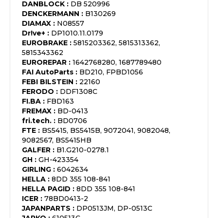
DANBLOCK
:
DB 520996
DENCKERMANN
:
B130269
DIAMAX
:
N08557
Dr!ve+
:
DP1010.11.0179
EUROBRAKE
:
5815203362, 5815313362,
5815343362
EUROREPAR
:
1642768280, 1687789480
FAI AutoParts
:
BD210, FPBD1056
FEBI BILSTEIN
:
22160
FERODO
:
DDF1308C
FI.BA
:
FBD163
FREMAX
:
BD-0413
fri.tech.
:
BD0706
FTE
:
BS5415, BS5415B, 9072041, 9082048,
9082567, BS5415HB
GALFER
:
B1.G210-0278.1
GH
:
GH-423354
GIRLING
:
6042634
HELLA
:
8DD 355 108-841
HELLA PAGID
:
8DD 355 108-841
ICER
:
78BD0413-2
JAPANPARTS
:
DP0513JM, DP-0513C