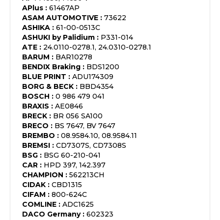
APlus
:
61467AP
ASAM AUTOMOTIVE
:
73622
ASHIKA
:
61-00-0513C
ASHUKI by Palidium
:
P331-014
ATE
:
24.0110-0278.1, 24.0310-0278.1
BARUM
:
BAR10278
BENDIX Braking
:
BDS1200
BLUE PRINT
:
ADU174309
BORG & BECK
:
BBD4354
BOSCH
:
0 986 479 041
BRAXIS
:
AE0846
BRECK
:
BR 056 SA100
BRECO
:
BS 7647, BV 7647
BREMBO
:
08.9584.10, 08.9584.11
BREMSI
:
CD7307S, CD7308S
BSG
:
BSG 60-210-041
CAR
:
HPD 397, 142.397
CHAMPION
:
562213CH
CIDAK
:
CBD1315
CIFAM
:
800-624C
COMLINE
:
ADC1625
DACO Germany
:
602323