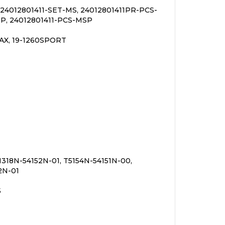
 24012801411-SET-MS, 24012801411PR-PCS-
SP, 24012801411-PCS-MSP
MAX, 19-1260SPORT
1318N-54152N-01, T5154N-54151N-00,
2N-01
5