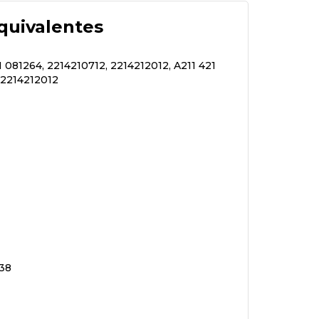
quivalentes
21 081264, 2214210712, 2214212012, A211 421
 A2214212012
038