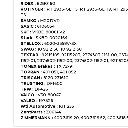
RIDEX
:
82B0160
ROTINGER
:
RT 2933-GL T5, RT 2933-GL T9, RT 293
T3
SAMKO
:
M2017VR
SASIC
:
6106054
SKF
:
VKBD 80081 V2
Stark
:
SKBD-0020164
STELLOX
:
6020-3358V-SX
SWAG
:
10 92 2156, 10 92 2158
TEXTAR
:
92115105, 92115203, 2374303-1151-00, 237
1152-01, 2374502-1152-00, 2374502-1152-01, 9211520
TOMEX Brakes
:
TX 72-91
TOPRAN
:
401 051, 401 052
TRISCAN
:
8120 23161C
TRUSTING
:
DF1600
TRW
:
DF4261
VAICO
:
V30-80047
VALEO
:
197326
Wti Automotive
:
K111255
ZentParts
:
Z06144
ZIMMERMANN
:
400.3619.20, 400.3619.52, 400.3618.