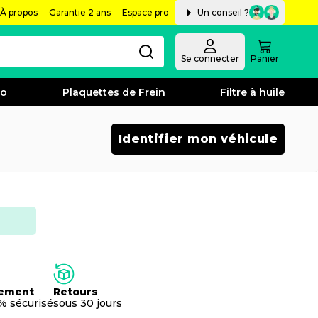
À propos
Garantie 2 ans
Espace pro
Un conseil ?
Se connecter
Panier
bo
Plaquettes de Frein
Filtre à huile
Identifier mon véhicule
ement
Retours
% sécurisé
sous 30 jours