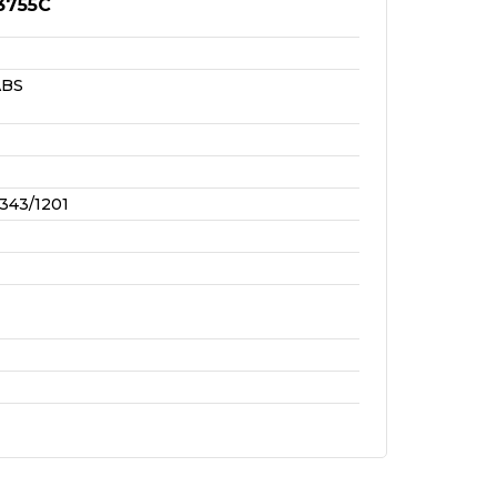
3755C
ABS
343/1201