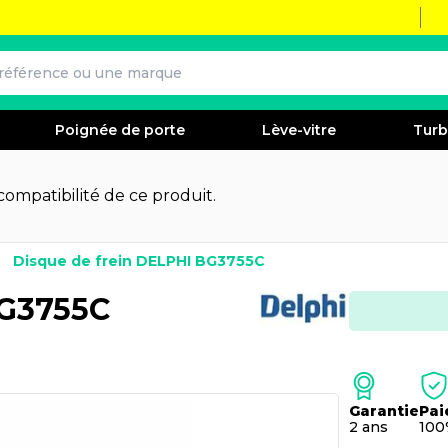
Poignée de porte
Lève-vitre
Tur
 compatibilité de ce produit.
Disque de frein DELPHI BG3755C
BG3755C
Garantie
Pai
2 ans
100