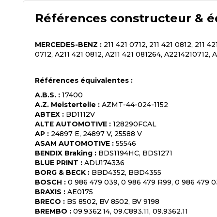
Références constructeur & é
MERCEDES-BENZ
:
211 421 0712, 211 421 0812, 211 4
0712, A211 421 0812, A211 421 081264, A2214210712,
Références équivalentes :
A.B.S.
:
17400
A.Z. Meisterteile
:
AZMT-44-024-1152
ABTEX
:
BD1112V
ALTE AUTOMOTIVE
:
128290FCAL
AP
:
24897 E, 24897 V, 25588 V
ASAM AUTOMOTIVE
:
55546
BENDIX Braking
:
BDS1194HC, BDS1271
BLUE PRINT
:
ADU174336
BORG & BECK
:
BBD4352, BBD4355
BOSCH
:
0 986 479 039, 0 986 479 R99, 0 986 479 
BRAXIS
:
AE0175
BRECO
:
BS 8502, BV 8502, BV 9198
BREMBO
:
09.9362.14, 09.C893.11, 09.9362.11