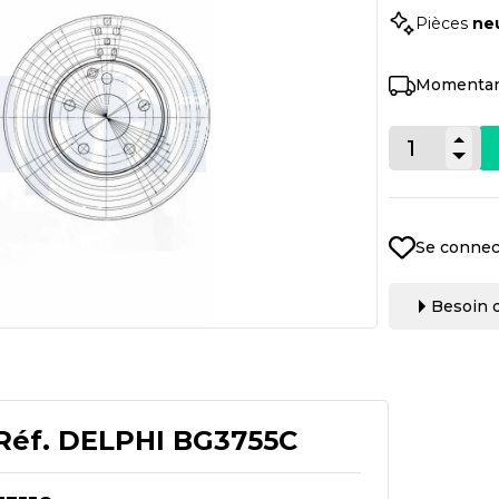
Pièces
ne
Momentan
Se connec
Besoin d
Réf.
DELPHI BG3755C