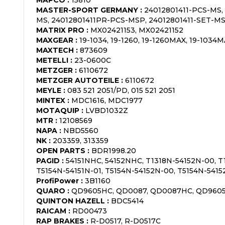
MASTER-SPORT GERMANY
:
24012801411-PCS-MS,
MS, 24012801411PR-PCS-MSP, 24012801411-SET-M
MATRIX PRO
:
MX02421153, MX02421152
MAXGEAR
:
19-1034, 19-1260, 19-1260MAX, 19-1034
MAXTECH
:
873609
METELLI
:
23-0600C
METZGER
:
6110672
METZGER AUTOTEILE
:
6110672
MEYLE
:
083 521 2051/PD, 015 521 2051
MINTEX
:
MDC1616, MDC1977
MOTAQUIP
:
LVBD1032Z
MTR
:
12108569
NAPA
:
NBD5560
NK
:
203359, 313359
OPEN PARTS
:
BDR1998.20
PAGID
:
54151NHC, 54152NHC, T1318N-54152N-00, T
T5154N-54151N-01, T5154N-54152N-00, T5154N-5415
ProfiPower
:
3B1160
QUARO
:
QD9605HC, QD0087, QD0087HC, QD960
QUINTON HAZELL
:
BDC5414
RAICAM
:
RD00473
RAP BRAKES
:
R-D0517, R-D0517C