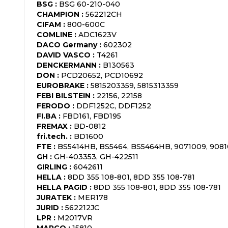
BSG
:
BSG 60-210-040
CHAMPION
:
562212CH
CIFAM
:
800-600C
COMLINE
:
ADC1623V
DACO Germany
:
602302
DAVID VASCO
:
T4261
DENCKERMANN
:
B130563
DON
:
PCD20652, PCD10692
EUROBRAKE
:
5815203359, 5815313359
FEBI BILSTEIN
:
22156, 22158
FERODO
:
DDF1252C, DDF1252
FI.BA
:
FBD161, FBD195
FREMAX
:
BD-0812
fri.tech.
:
BD1600
FTE
:
BS5414HB, BS5464, BS5464HB, 9071009, 9081
GH
:
GH-403353, GH-422511
GIRLING
:
6042611
HELLA
:
8DD 355 108-801, 8DD 355 108-781
HELLA PAGID
:
8DD 355 108-801, 8DD 355 108-781
JURATEK
:
MER178
JURID
:
562212JC
LPR
:
M2017VR
MAPCO
:
15810