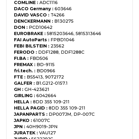
COMLINE
:
ADC1116
DACO Germany
:
603646
DAVID VASCO
:
T4266
DENCKERMANN
:
B130275
DON
:
PCD10642
EUROBRAKE
:
5815203646, 5815313646
FAI AutoParts
:
FPBD1046
FEBI BILSTEIN
:
23562
FERODO
:
DDF1288, DDF1288C
FI.BA
:
FBD506
FREMAX
:
BD-9115
fri.tech.
:
BD0966
FTE
:
BS5413, 9072172
GALFER
:
B1.G212-0157.1
GH
:
GH-423621
GIRLING
:
6042664
HELLA
:
8DD 355 109-211
HELLA PAGID
:
8DD 355 109-211
JAPANPARTS
:
DP007JM, DP-007C
JAPKO
:
61007C
JPN
:
40H9019-JPN
JURATEK
:
VAU127