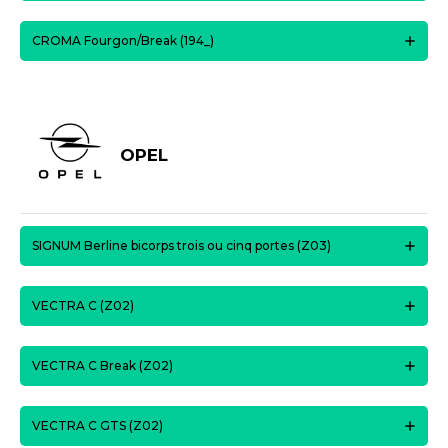
CROMA Fourgon/Break (194_)
OPEL
SIGNUM Berline bicorps trois ou cinq portes (Z03)
VECTRA C (Z02)
VECTRA C Break (Z02)
VECTRA C GTS (Z02)