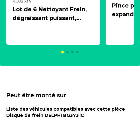
KC02634
Pince pn
Lot de 6 Nettoyant Frein,
expandeur
dégraissant puissant,
1 souffle
aérosol 500ml - NK
universe
2021600
KC00375
Peut être monté sur
Liste des véhicules compatibles avec cette pièce
Disque de frein DELPHI BG3731C