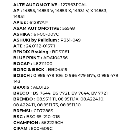
ALTE AUTOMOTIVE
:
127963FCAL
AP
:
14853, 14853 V, 14853 X, 14931 V, X 14853,
14931
APlus
:
61297AP
ASAM AUTOMOTIVE
:
55548
ASHIKA
:
61-00-007C
ASHUKI by Palidium
:
P331-049
ATE
:
24.0112-0157.1
BENDIX Braking
:
BDS1181
BLUE PRINT
:
ADA104336
BOGAP
:
L8211100
BORG & BECK
:
BBD4319
BOSCH
:
0 986 479 106, 0 986 479 B74, 0 986 479
143
BRAXIS
:
AE0123
BRECO
:
BS 7644, BS 7721, BV 7644, BV 7721
BREMBO
:
08.9511.11, 08.9511.1X, 08.A224.10,
08.A224.11, 08.9511.75, 08.9511.10
BREMSI
:
CD7288S
BSG
:
BSG 65-210-018
CHAMPION
:
562229CH
CIFAM
:
800-609C