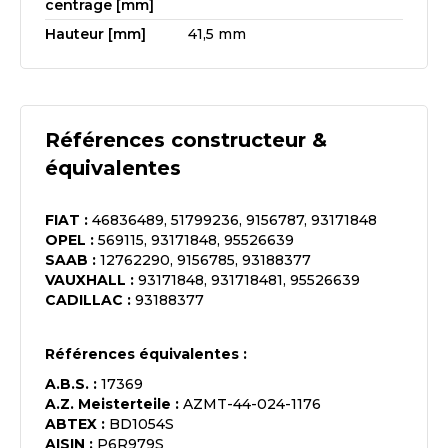
centrage [mm]
Hauteur [mm]
41,5 mm
Références constructeur &
équivalentes
FIAT
:
46836489, 51799236, 9156787, 93171848
OPEL
:
569115, 93171848, 95526639
SAAB
:
12762290, 9156785, 93188377
VAUXHALL
:
93171848, 931718481, 95526639
CADILLAC
:
93188377
Références équivalentes :
A.B.S.
:
17369
A.Z. Meisterteile
:
AZMT-44-024-1176
ABTEX
:
BD1054S
AISIN
:
P6R979S