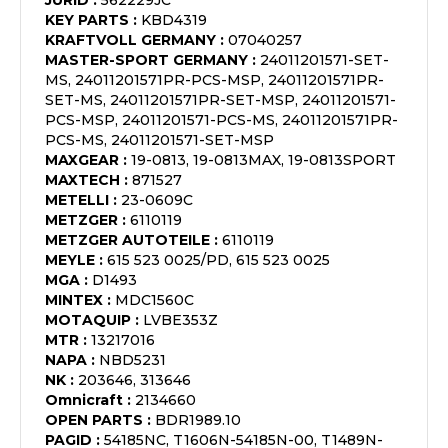
JURID
:
562229JC
KEY PARTS
:
KBD4319
KRAFTVOLL GERMANY
:
07040257
MASTER-SPORT GERMANY
:
24011201571-SET-
MS, 24011201571PR-PCS-MSP, 24011201571PR-
SET-MS, 24011201571PR-SET-MSP, 24011201571-
PCS-MSP, 24011201571-PCS-MS, 24011201571PR-
PCS-MS, 24011201571-SET-MSP
MAXGEAR
:
19-0813, 19-0813MAX, 19-0813SPORT
MAXTECH
:
871527
METELLI
:
23-0609C
METZGER
:
6110119
METZGER AUTOTEILE
:
6110119
MEYLE
:
615 523 0025/PD, 615 523 0025
MGA
:
D1493
MINTEX
:
MDC1560C
MOTAQUIP
:
LVBE353Z
MTR
:
13217016
NAPA
:
NBD5231
NK
:
203646, 313646
Omnicraft
:
2134660
OPEN PARTS
:
BDR1989.10
PAGID
:
54185NC, T1606N-54185N-00, T1489N-