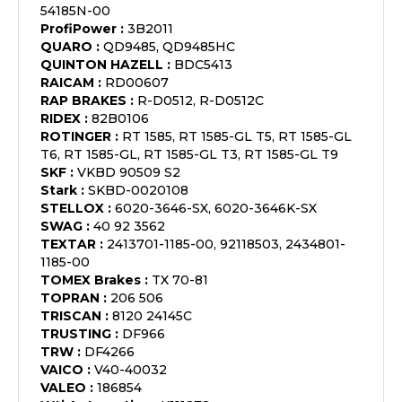
54185N-00
ProfiPower
:
3B2011
QUARO
:
QD9485, QD9485HC
QUINTON HAZELL
:
BDC5413
RAICAM
:
RD00607
RAP BRAKES
:
R-D0512, R-D0512C
RIDEX
:
82B0106
ROTINGER
:
RT 1585, RT 1585-GL T5, RT 1585-GL
T6, RT 1585-GL, RT 1585-GL T3, RT 1585-GL T9
SKF
:
VKBD 90509 S2
Stark
:
SKBD-0020108
STELLOX
:
6020-3646-SX, 6020-3646K-SX
SWAG
:
40 92 3562
TEXTAR
:
2413701-1185-00, 92118503, 2434801-
1185-00
TOMEX Brakes
:
TX 70-81
TOPRAN
:
206 506
TRISCAN
:
8120 24145C
TRUSTING
:
DF966
TRW
:
DF4266
VAICO
:
V40-40032
VALEO
:
186854