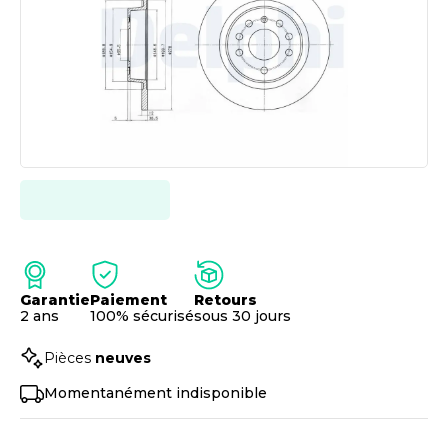
Garantie
Paiement
Retours
2 ans
100% sécurisé
sous 30 jours
Pièces
neuves
Momentanément indisponible