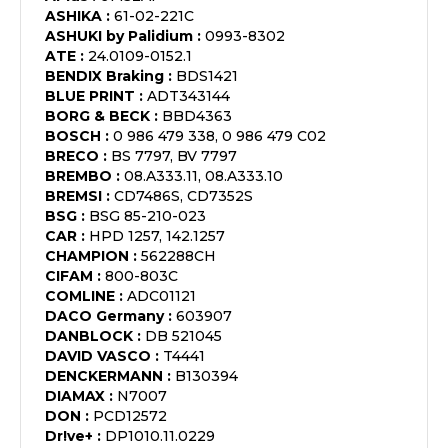
ASHIKA
:
61-02-221C
ASHUKI by Palidium
:
0993-8302
ATE
:
24.0109-0152.1
BENDIX Braking
:
BDS1421
BLUE PRINT
:
ADT343144
BORG & BECK
:
BBD4363
BOSCH
:
0 986 479 338, 0 986 479 C02
BRECO
:
BS 7797, BV 7797
BREMBO
:
08.A333.11, 08.A333.10
BREMSI
:
CD7486S, CD7352S
BSG
:
BSG 85-210-023
CAR
:
HPD 1257, 142.1257
CHAMPION
:
562288CH
CIFAM
:
800-803C
COMLINE
:
ADC01121
DACO Germany
:
603907
DANBLOCK
:
DB 521045
DAVID VASCO
:
T4441
DENCKERMANN
:
B130394
DIAMAX
:
N7007
DON
:
PCD12572
Dr!ve+
:
DP1010.11.0229