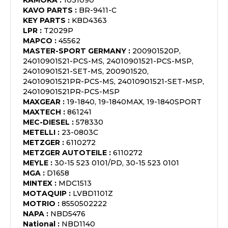
KAMOKA
:
1031090
KAVO PARTS
:
BR-9411-C
KEY PARTS
:
KBD4363
LPR
:
T2029P
MAPCO
:
45562
MASTER-SPORT GERMANY
:
200901520P,
24010901521-PCS-MS, 24010901521-PCS-MSP,
24010901521-SET-MS, 200901520,
24010901521PR-PCS-MS, 24010901521-SET-MSP,
24010901521PR-PCS-MSP
MAXGEAR
:
19-1840, 19-1840MAX, 19-1840SPORT
MAXTECH
:
861241
MEC-DIESEL
:
578330
METELLI
:
23-0803C
METZGER
:
6110272
METZGER AUTOTEILE
:
6110272
MEYLE
:
30-15 523 0101/PD, 30-15 523 0101
MGA
:
D1658
MINTEX
:
MDC1513
MOTAQUIP
:
LVBD1101Z
MOTRIO
:
8550502222
NAPA
:
NBD5476
National
:
NBD1140