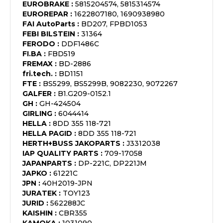
EUROBRAKE
:
5815204574, 5815314574
EUROREPAR
:
1622807180, 1690938980
FAI AutoParts
:
BD207, FPBD1053
FEBI BILSTEIN
:
31364
FERODO
:
DDF1486C
FI.BA
:
FBD519
FREMAX
:
BD-2886
fri.tech.
:
BD1151
FTE
:
BS5299, BS5299B, 9082230, 9072267
GALFER
:
B1.G209-0152.1
GH
:
GH-424504
GIRLING
:
6044414
HELLA
:
8DD 355 118-721
HELLA PAGID
:
8DD 355 118-721
HERTH+BUSS JAKOPARTS
:
J3312038
IAP QUALITY PARTS
:
709-17058
JAPANPARTS
:
DP-221C, DP221JM
JAPKO
:
61221C
JPN
:
40H2019-JPN
JURATEK
:
TOY123
JURID
:
562288JC
KAISHIN
:
CBR355