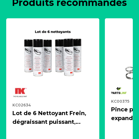
Produits recommandés
KC00375
KC02634
Pince pn
Lot de 6 Nettoyant Frein,
expandeur
dégraissant puissant,
1 souffle
aérosol 500ml - NK
universe