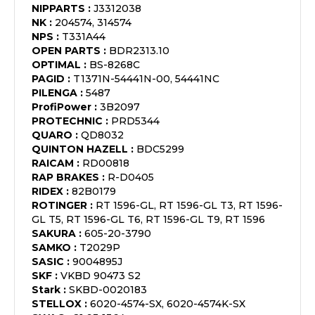
NIPPARTS
:
J3312038
NK
:
204574, 314574
NPS
:
T331A44
OPEN PARTS
:
BDR2313.10
OPTIMAL
:
BS-8268C
PAGID
:
T1371N-54441N-00, 54441NC
PILENGA
:
5487
ProfiPower
:
3B2097
PROTECHNIC
:
PRD5344
QUARO
:
QD8032
QUINTON HAZELL
:
BDC5299
RAICAM
:
RD00818
RAP BRAKES
:
R-D0405
RIDEX
:
82B0179
ROTINGER
:
RT 1596-GL, RT 1596-GL T3, RT 1596-
GL T5, RT 1596-GL T6, RT 1596-GL T9, RT 1596
SAKURA
:
605-20-3790
SAMKO
:
T2029P
SASIC
:
9004895J
SKF
:
VKBD 90473 S2
Stark
:
SKBD-0020183
STELLOX
:
6020-4574-SX, 6020-4574K-SX