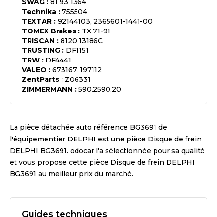
SWAG
:
81 93 1364
Technika
:
755504
TEXTAR
:
92144103, 2365601-1441-00
TOMEX Brakes
:
TX 71-91
TRISCAN
:
8120 13186C
TRUSTING
:
DF1151
TRW
:
DF4441
VALEO
:
673167, 197112
ZentParts
:
Z06331
ZIMMERMANN
:
590.2590.20
La pièce détachée auto référence
BG3691
de
l'équipementier
DELPHI
est une pièce
Disque de frein
DELPHI BG3691
. odocar l'a sélectionnée pour sa qualité
et vous propose cette pièce
Disque de frein DELPHI
BG3691
au meilleur prix du marché.
Guides techniques