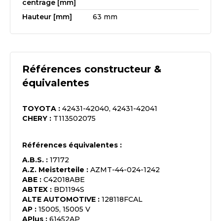
centrage [mm]
Hauteur [mm]
63 mm
Références constructeur &
équivalentes
TOYOTA
:
42431-42040, 42431-42041
CHERY
:
T113502075
Références équivalentes :
A.B.S.
:
17172
A.Z. Meisterteile
:
AZMT-44-024-1242
ABE
:
C42018ABE
ABTEX
:
BD1194S
ALTE AUTOMOTIVE
:
128118FCAL
AP
:
15005, 15005 V
APlus
:
61452AP