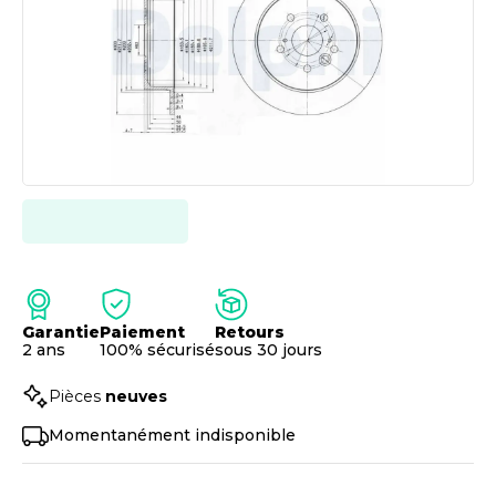
Garantie
Paiement
Retours
2 ans
100% sécurisé
sous 30 jours
Pièces
neuves
Momentanément indisponible