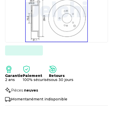
Garantie
Paiement
Retours
2 ans
100% sécurisé
sous 30 jours
Pièces
neuves
Momentanément indisponible