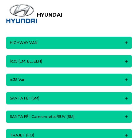
HYUNDAI
HIGHWAY VAN
ix35 (LM, EL, ELH)
ix35 Van
SANTA FÉ I (SM)
SANTA FÉ I Camionnette/SUV (SM)
TRAJET (FO)