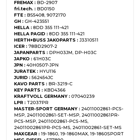
FREMAX
:
BD-2907
fri.tech.
:
BD0150
FTE
:
BS5408, 9072170
GH
:
GH-423551
HELLA
:
8DD 355 111-421
HELLA PAGID
:
8DD 355 111-421
HERTH+BUSS JAKOPARTS
:
J3310511
ICER
:
78BD2907-2
JAPANPARTS
:
DPH03JM, DP-H03C
JAPKO
:
61H03C
JPN
:
40H0507-JPN
JURATEK
:
HYU116
JURID
:
562454JC
KAVO PARTS
:
BR-3219-C
KEY PARTS
:
KBD4366
KRAFTVOLL GERMANY
:
07040239
LPR
:
T2037PR
MASTER-SPORT GERMANY
:
24011002861-PCS-
MSP, 24011002861-SET-MSP, 24011002861PR-
PCS-MSP, 24011002861-PCS-MS,
24011002861PR-PCS-MS, 24011002861-SET-MS
MAXGEAR
:
19-1860, 19-1860MAX, 19-1860SPORT