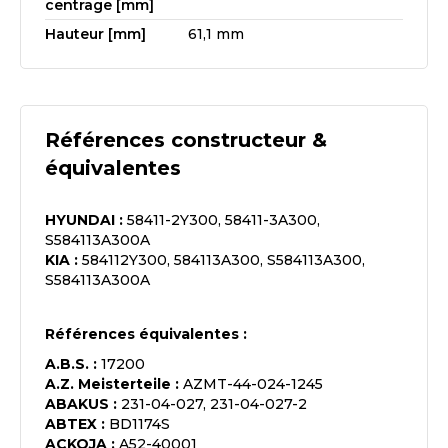
centrage [mm]
Hauteur [mm]
61,1 mm
Références constructeur &
équivalentes
HYUNDAI
:
58411-2Y300, 58411-3A300,
S584113A300A
KIA
:
584112Y300, 584113A300, S584113A300,
S584113A300A
Références équivalentes :
A.B.S.
:
17200
A.Z. Meisterteile
:
AZMT-44-024-1245
ABAKUS
:
231-04-027, 231-04-027-2
ABTEX
:
BD1174S
ACKOJA
:
A52-40001