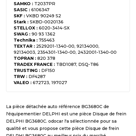
SAMKO
:
T2037PR
SASIC
:
6106347
SKF
:
VKBD 90249 S2
Stark
:
SKBD-0020136
STELLOX
:
6020-3414-SX
SWAG
:
90 93 1362
Technika
:
755463
TEXTAR
:
2529201-1340-00, 92134000,
92134003, 2354301-1340-00, 2432001-1340-00
TOPRAN
:
820 378
TRADEX FRANCE
:
TBD1087, DSQ-T86
TRUSTING
:
DF150
TRW
:
DF4287
VALEO
:
672723, 197027
La pièce détachée auto référence
BG3680C
de
l'équipementier
DELPHI
est une pièce
Disque de frein
DELPHI BG3680C
. odocar l'a sélectionnée pour sa
qualité et vous propose cette pièce
Disque de frein
DELPHI BG3680C
au meilleur prix du marché.