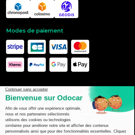
Modes de paiement
Les données affichées ici, particulièrement la base de donnée
complète, ne doivent pas être copiées. Il est interdit d’exploiter les
données ou la base de données complète, de laisser un tiers les
exploiter, ni de les rendre accessible à un tiers, sans accord
préalable de TecDoc. Toute infraction constitue une violation des
droits d’auteur et fera l’objet de poursuites.