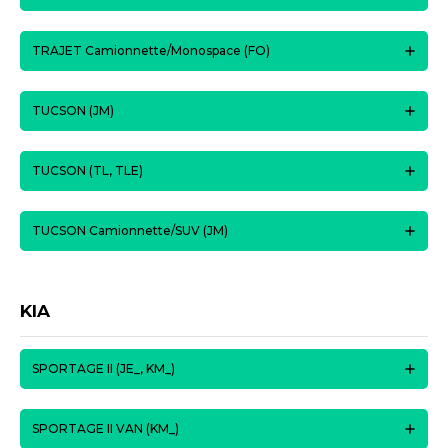
TRAJET Camionnette/Monospace (FO)
TUCSON (JM)
TUCSON (TL, TLE)
TUCSON Camionnette/SUV (JM)
KIA
SPORTAGE II (JE_, KM_)
SPORTAGE II VAN (KM_)