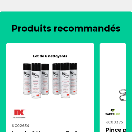
Produits recommandés
KC00375
KC02634
Pince pn