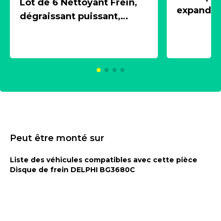
Lot de 6 Nettoyant Frein,
expandeur
dégraissant puissant,
1 souffle
aérosol 500ml - NK
universe
2021600
KC00375
Peut être monté sur
Liste des véhicules compatibles avec cette pièce
Disque de frein DELPHI BG3680C