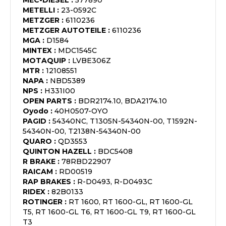
MEC-DIESEL
:
577890
METELLI
:
23-0592C
METZGER
:
6110236
METZGER AUTOTEILE
:
6110236
MGA
:
D1584
MINTEX
:
MDC1545C
MOTAQUIP
:
LVBE306Z
MTR
:
12108551
NAPA
:
NBD5389
NPS
:
H331I00
OPEN PARTS
:
BDR2174.10, BDA2174.10
Oyodo
:
40H0507-OYO
PAGID
:
54340NC, T1305N-54340N-00, T1592N-
54340N-00, T2138N-54340N-00
QUARO
:
QD3553
QUINTON HAZELL
:
BDC5408
R BRAKE
:
78RBD22907
RAICAM
:
RD00519
RAP BRAKES
:
R-D0493, R-D0493C
RIDEX
:
82B0133
ROTINGER
:
RT 1600, RT 1600-GL, RT 1600-GL
T5, RT 1600-GL T6, RT 1600-GL T9, RT 1600-GL
T3