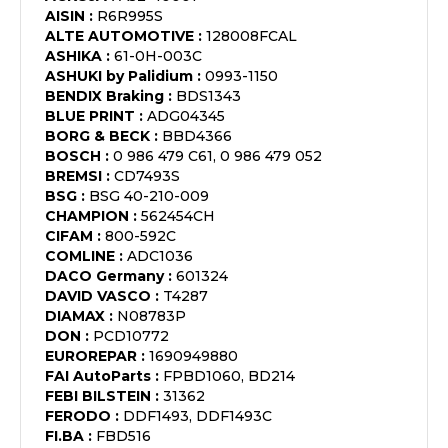
AISIN
:
R6R995S
ALTE AUTOMOTIVE
:
128008FCAL
ASHIKA
:
61-0H-003C
ASHUKI by Palidium
:
0993-1150
BENDIX Braking
:
BDS1343
BLUE PRINT
:
ADG04345
BORG & BECK
:
BBD4366
BOSCH
:
0 986 479 C61, 0 986 479 052
BREMSI
:
CD7493S
BSG
:
BSG 40-210-009
CHAMPION
:
562454CH
CIFAM
:
800-592C
COMLINE
:
ADC1036
DACO Germany
:
601324
DAVID VASCO
:
T4287
DIAMAX
:
N08783P
DON
:
PCD10772
EUROREPAR
:
1690949880
FAI AutoParts
:
FPBD1060, BD214
FEBI BILSTEIN
:
31362
FERODO
:
DDF1493, DDF1493C
FI.BA
:
FBD516