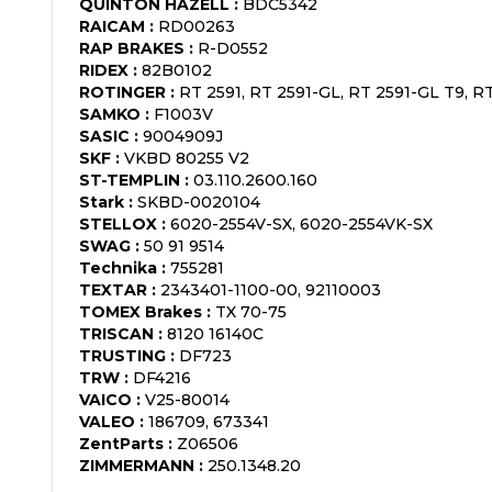
QUINTON HAZELL
:
BDC5342
RAICAM
:
RD00263
RAP BRAKES
:
R-D0552
RIDEX
:
82B0102
ROTINGER
:
RT 2591, RT 2591-GL, RT 2591-GL T9, R
SAMKO
:
F1003V
SASIC
:
9004909J
SKF
:
VKBD 80255 V2
ST-TEMPLIN
:
03.110.2600.160
Stark
:
SKBD-0020104
STELLOX
:
6020-2554V-SX, 6020-2554VK-SX
SWAG
:
50 91 9514
Technika
:
755281
TEXTAR
:
2343401-1100-00, 92110003
TOMEX Brakes
:
TX 70-75
TRISCAN
:
8120 16140C
TRUSTING
:
DF723
TRW
:
DF4216
VAICO
:
V25-80014
VALEO
:
186709, 673341
ZentParts
:
Z06506
ZIMMERMANN
:
250.1348.20