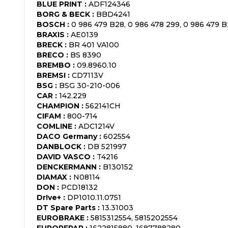
BLUE PRINT
:
ADF124346
BORG & BECK
:
BBD4241
BOSCH
:
0 986 479 B28, 0 986 478 299, 0 986 479 
BRAXIS
:
AE0139
BRECK
:
BR 401 VA100
BRECO
:
BS 8390
BREMBO
:
09.8960.10
BREMSI
:
CD7113V
BSG
:
BSG 30-210-006
CAR
:
142.229
CHAMPION
:
562141CH
CIFAM
:
800-714
COMLINE
:
ADC1214V
DACO Germany
:
602554
DANBLOCK
:
DB 521997
DAVID VASCO
:
T4216
DENCKERMANN
:
B130152
DIAMAX
:
N08114
DON
:
PCD18132
Dr!ve+
:
DP1010.11.0751
DT Spare Parts
:
13.31003
EUROBRAKE
:
5815312554, 5815202554
EUROREPAR
:
1622815880, 1687788280