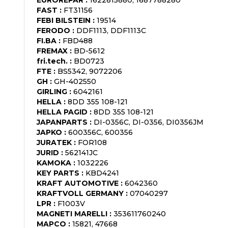
FAST
:
FT31156
FEBI BILSTEIN
:
19514
FERODO
:
DDF1113, DDF1113C
FI.BA
:
FBD488
FREMAX
:
BD-5612
fri.tech.
:
BD0723
FTE
:
BS5342, 9072206
GH
:
GH-402550
GIRLING
:
6042161
HELLA
:
8DD 355 108-121
HELLA PAGID
:
8DD 355 108-121
JAPANPARTS
:
DI-0356C, DI-0356, DI0356JM
JAPKO
:
600356C, 600356
JURATEK
:
FOR108
JURID
:
562141JC
KAMOKA
:
1032226
KEY PARTS
:
KBD4241
KRAFT AUTOMOTIVE
:
6042360
KRAFTVOLL GERMANY
:
07040297
LPR
:
F1003V
MAGNETI MARELLI
:
353611760240
MAPCO
:
15821, 47668