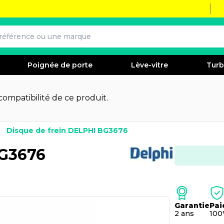
Poignée de porte
Lève-vitre
Tur
 compatibilité de ce produit.
Disque de frein DELPHI BG3676
BG3676
Garantie
Pai
2 ans
100