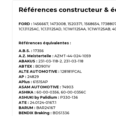
Références constructeur & é
FORD
:
1456667, 1473008, 1520371, 1568654, 1738807
1C1J1125AC, 1C1J1125AD, 1C1W1125AA, 1C1W1125AB, 
Références équivalentes :
A.B.S.
:
17356
A.Z. Meisterteile
:
AZMT-44-024-1059
ABAKUS
:
231-03-118-2, 231-03-118
ABTEX
:
BD901V
ALTE AUTOMOTIVE
:
128181FCAL
AP
:
24829
APlus
:
61515AP
ASAM AUTOMOTIVE
:
74903
ASHIKA
:
60-00-0356, 60-00-0356C
ASHUKI by Palidium
:
P330-136
ATE
:
24.0124-0167.1
BARUM
:
BAR24167
BENDIX Braking
:
BDS1336