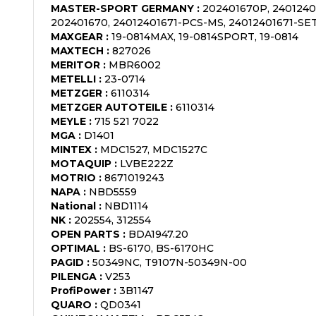
MASTER-SPORT GERMANY
:
202401670P, 2401240
202401670, 24012401671-PCS-MS, 24012401671-SE
MAXGEAR
:
19-0814MAX, 19-0814SPORT, 19-0814
MAXTECH
:
827026
MERITOR
:
MBR6002
METELLI
:
23-0714
METZGER
:
6110314
METZGER AUTOTEILE
:
6110314
MEYLE
:
715 521 7022
MGA
:
D1401
MINTEX
:
MDC1527, MDC1527C
MOTAQUIP
:
LVBE222Z
MOTRIO
:
8671019243
NAPA
:
NBD5559
National
:
NBD1114
NK
:
202554, 312554
OPEN PARTS
:
BDA1947.20
OPTIMAL
:
BS-6170, BS-6170HC
PAGID
:
50349NC, T9107N-50349N-00
PILENGA
:
V253
ProfiPower
:
3B1147
QUARO
:
QD0341