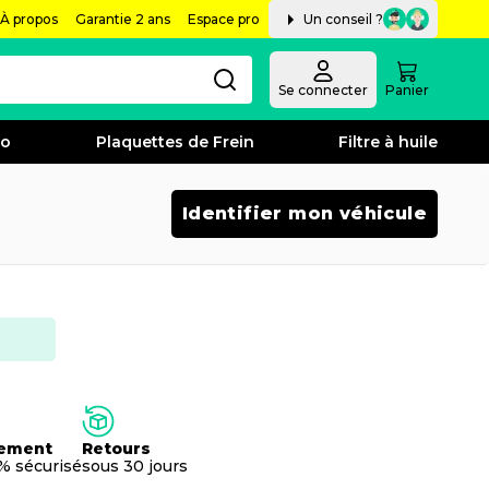
À propos
Garantie 2 ans
Espace pro
Un conseil ?
Se connecter
Panier
bo
Plaquettes de Frein
Filtre à huile
Identifier mon véhicule
ement
Retours
% sécurisé
sous 30 jours