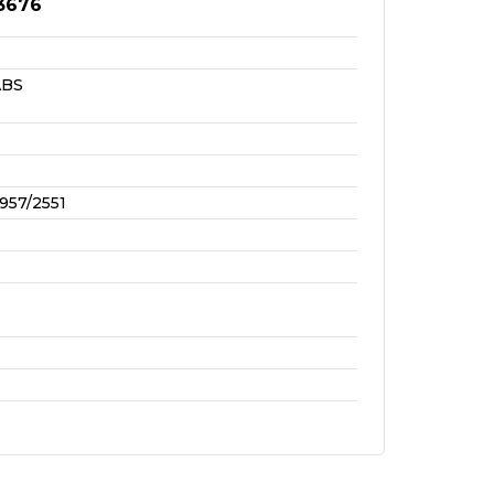
3676
ABS
957/2551