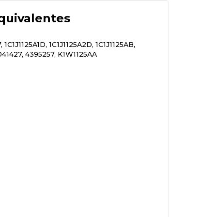
quivalentes
, 1C1J1125A1D, 1C1J1125A2D, 1C1J1125AB,
4041427, 4395257, K1W1125AA