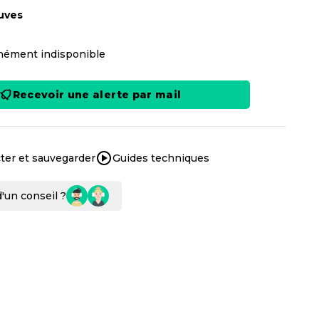
uves
ément indisponible
Recevoir une alerte par mail
ter et sauvegarder
Guides techniques
'un conseil ?