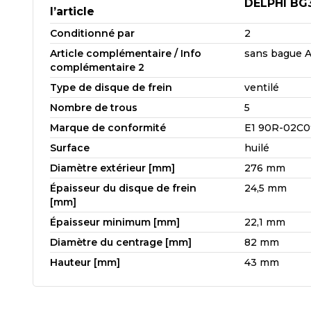
DELPHI BG
l’article
Conditionné par
2
Article complémentaire / Info
sans bague 
complémentaire 2
Type de disque de frein
ventilé
Nombre de trous
5
Marque de conformité
E1 90R-02C0
Surface
huilé
Diamètre extérieur [mm]
276 mm
Épaisseur du disque de frein
24,5 mm
[mm]
Épaisseur minimum [mm]
22,1 mm
Diamètre du centrage [mm]
82 mm
Hauteur [mm]
43 mm