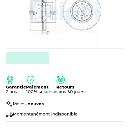
Garantie
Paiement
Retours
2 ans
100% sécurisé
sous 30 jours
Pièces
neuves
Momentanément indisponible