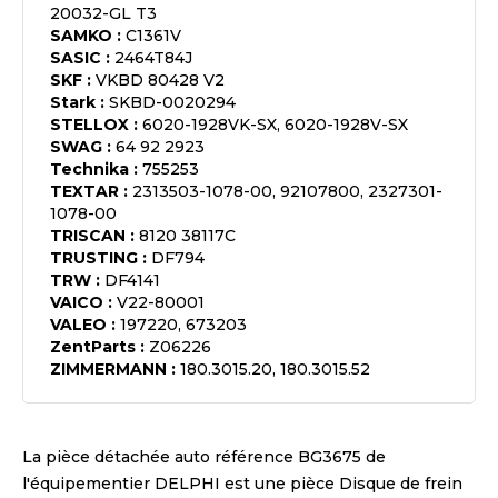
20032-GL T3
SAMKO
:
C1361V
SASIC
:
2464T84J
SKF
:
VKBD 80428 V2
Stark
:
SKBD-0020294
STELLOX
:
6020-1928VK-SX, 6020-1928V-SX
SWAG
:
64 92 2923
Technika
:
755253
TEXTAR
:
2313503-1078-00, 92107800, 2327301-
1078-00
TRISCAN
:
8120 38117C
TRUSTING
:
DF794
TRW
:
DF4141
VAICO
:
V22-80001
VALEO
:
197220, 673203
ZentParts
:
Z06226
ZIMMERMANN
:
180.3015.20, 180.3015.52
La pièce détachée auto référence
BG3675
de
l'équipementier
DELPHI
est une pièce
Disque de frein