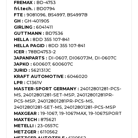
FREMAX
:
BD-4753
fri.tech.
:
BD0794
FTE
:
9081096, BS4997, BS4997B
GH
:
GH-401905
GIRLING
:
6041411
GUTTMANN
:
BD7536
HELLA
:
8DD 355 107-841
HELLA PAGID
:
8DD 355 107-841
ICER
:
78BD4753-2
JAPANPARTS
:
DI-0607, DI0607JM, DI-0607C
JAPKO
:
600607, 600607C
JURID
:
562131JC
KRAFT AUTOMOTIVE
:
6046020
LPR
:
C1361V
MASTER-SPORT GERMANY
:
24012801281-PCS-
MS, 24012801281-SET-MSP, 24012801281PR-
PCS-MSP, 24012801281PR-PCS-MS,
24012801281-SET-MS, 24012801281-PCS-MSP
MAXGEAR
:
19-1067, 19-1067MAX, 19-1067SPORT
MAXTECH
:
875621
METELLI
:
23-0557C
METZGER
:
6110562