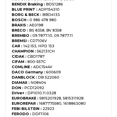
BENDIX Braking
:
BDS1286
BLUE PRINT
:
ADP154310
BORG & BECK
:
BBD4133
BOSCH
:
0 986 478 980
BRAXIS
:
AE0198
BRECO
:
BS 8358, BV 8358
BREMBO
:
09.7877.10, 09.7877.11
BREMSI
:
CD7106V
CAR
:
142.153, HPD 153
CHAMPION
:
562131CH
CIDAK
:
CBD1787
CIFAM
:
800-557C
COMLINE
:
ADC1544V
DACO Germany
:
600609
DANBLOCK
:
DB 522060
DIAMAX
:
N08404
DON
:
PCD12092
Dr!ve+
:
DP1010.11.0328
EUROBRAKE
:
5815201928, 5815311928
EUROREPAR
:
1687775580, 1618863080
FEBI BILSTEIN
:
22923
FERODO
:
DDF1106