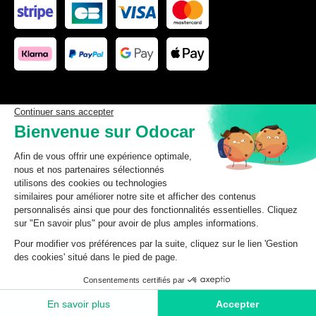
Les données affichées ici, particulièrement la base de donnée
complète, ne doivent pas être copiées. Il est interdit d’exploiter les
données ou la base de données complète, de laisser un tiers les
exploiter, ni de les rendre accessible à un tiers, sans accord
préalable de TecDoc. Toute infraction constitue une violation des
droits d’auteur et fera l’objet de poursuites.
odocar
2026
©
CGV Particuliers
CGV Professionnels
Mentions légales
Données personnelles
Ajouter au panier
Gestion des cookies