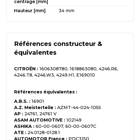
centrage [mm]
Hauteur [mm]
34 mm
Références constructeur &
équivalentes
CITROËN
:
1606308780, 1618863080, 4246.R6,
4246.T8, 4246.W3, 4249.H1, E169010
Références équivalentes :
A.B.S.
:
16901
A.Z. Meisterteile
:
AZMT-44-024-1055
AP
:
24761, 24761 V
ASAM AUTOMOTIVE
:
102149
ASHIKA
:
60-00-0607, 60-00-0607C
ATE
:
24.0128-0128.1
AUTOMOTOR France
:
PDC3150