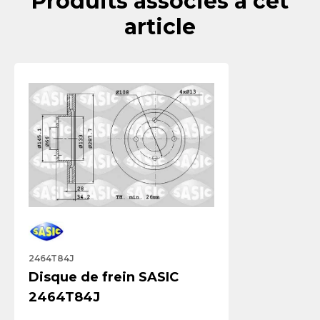
Produits associés à cet
article
2464T84J
Disque de frein SASIC
2464T84J