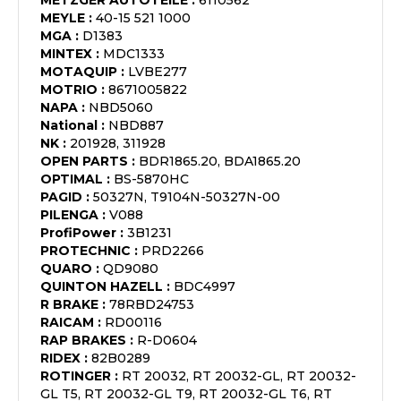
METZGER AUTOTEILE
:
6110562
MEYLE
:
40-15 521 1000
MGA
:
D1383
MINTEX
:
MDC1333
MOTAQUIP
:
LVBE277
MOTRIO
:
8671005822
NAPA
:
NBD5060
National
:
NBD887
NK
:
201928, 311928
OPEN PARTS
:
BDR1865.20, BDA1865.20
OPTIMAL
:
BS-5870HC
PAGID
:
50327N, T9104N-50327N-00
PILENGA
:
V088
ProfiPower
:
3B1231
PROTECHNIC
:
PRD2266
QUARO
:
QD9080
QUINTON HAZELL
:
BDC4997
R BRAKE
:
78RBD24753
RAICAM
:
RD00116
RAP BRAKES
:
R-D0604
RIDEX
:
82B0289
ROTINGER
:
RT 20032, RT 20032-GL, RT 20032-
GL T5, RT 20032-GL T9, RT 20032-GL T6, RT