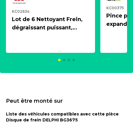
KC00375
KC02634
Pince pn
Lot de 6 Nettoyant Frein,
expandeur
dégraissant puissant,
1 souffle
aérosol 500ml - NK
universe
2021600
KC00375
Peut être monté sur
Liste des véhicules compatibles avec cette pièce
Disque de frein DELPHI BG3675