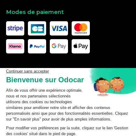
Modes de paiement
Les données affichées ici, particulièrement la base de donnée
complète, ne doivent pas être copiées. Il est interdit d’exploiter les
données ou la base de données complète, de laisser un tiers les
exploiter, ni de les rendre accessible à un tiers, sans accord
préalable de TecDoc. Toute infraction constitue une violation des
droits d’auteur et fera l’objet de poursuites.
odocar
2026
©
CGV Particuliers
CGV Professionnels