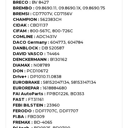
BRECO
:
BV 8427
BREMBO
:
09.8690.11, 09.8690.1X, 09.8690.75
BREMSI
:
CD7707V, CD7156V
CHAMPION
:
562383CH
CIDAK
:
CBD1137
CIFAM
:
800-567C, 800-726C
COMLINE
:
ADC1431V
DACO Germany
:
604773, 604784
DANBLOCK
:
DB 520587
DAVID VASCO
:
T4464
DENCKERMANN
:
B130162
DIAMAX
:
N08789
DON
:
PCD10672
Dr!ve+
:
DP1010.11.0838
EUROBRAKE
:
58152047134, 58153147134
EUROREPAR
:
1618884680
FAI AutoParts
:
FPBD1226, BD353
FAST
:
FT31161
FEBI BILSTEIN
:
23960
FERODO
:
DDF1707C, DDF1707
FI.BA
:
FBD309
FREMAX
:
BD-4065