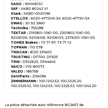
SASIC
:
9004903J
SKF
:
VKBD 80242 V1
Stark
:
SKBD-0020196
STELLOX
:
6020-4773VK-SX, 6020-4773V-SX
SWAG
:
30 92 3960
Technika
:
755288
TEXTAR
:
2193801-1061-00, 2301802-1061-00,
92106100, 92106105, 92106103, 2376201-1061-00
TOMEX Brakes
:
TX 71-97, TX 71-12
TOPRAN
:
110 078
TRISCAN
:
8120 29160C
TRUSTING
:
DF700, DF925
TRW
:
DF4262S, DF4464S
VAICO
:
V10-80073
VALEO
:
186758
ZentParts
:
Z06096
ZIMMERMANN
:
100.1242.52, 100.3325.20,
100.3325.52, 100.1242.53, 100.3325.53, 100.1242.20
La pièce détachée auto référence
BG3657
de