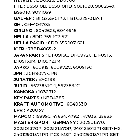
fri.tech.
:
BD0925, BD0700
FTE
:
BS5010B, BS5010HB, 9081028, 9082549,
BS5010, 9071059
GALFER
:
B1.G225-0172.1, B1.G225-0137.1
GH
:
GH-404703
GIRLING
:
6042625, 6044645
HELLA
:
8DD 355 107-521
HELLA PAGID
:
8DD 355 107-521
ICER
:
78BD4065-2
JAPANPARTS
:
DI-0915C, DI-0972C, DI-0915,
DI0915JM, DI0972JM
JAPKO
:
600915, 600972C, 600915C
JPN
:
30H9077-JPN
JURATEK
:
VAG138
JURID
:
562383JC-1, 562383JC
KAMOKA
:
1032312
KEY PARTS
:
KBD4383
KRAFT AUTOMOTIVE
:
6040330
LPR
:
V2003V
MAPCO
:
15885C, 47634, 47921, 47833, 25833
MASTER-SPORT GERMANY
:
202501370,
202501370P, 202521370P, 24012501371-SET-MS,
24012501371PR-PCS-MSP, 24012501371PR-SET-