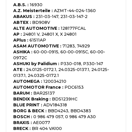
A.B.S.
:
16930
A.Z. Meisterteile
:
AZMT-44-024-1360
ABAKUS
:
231-03-147, 231-03-147-2
ABTEX
:
BD908V
ALTE AUTOMOTIVE
:
128177FCAL
AP
:
24801 V, 24801 X, X 24801
APlus
:
61511AP
ASAM AUTOMOTIVE
:
71283, 74929
ASHIKA
:
60-00-0915, 60-00-0915C, 60-00-
0972C
ASHUKI by Palidium
:
P330-018, P330-147
ATE
:
24.0125-0172.1, 24.0325-0137.1, 24.0125-
0137.1, 24.0325-0172.1
AUTOMEGA
:
120034210
AUTOMOTOR France
:
PDC6153
BARUM
:
BAR25137
BENDIX Braking
:
BDS1239HC
BLUE PRINT
:
ADV184318
BORG & BECK
:
BBD4243, BBD4383
BOSCH
:
0 986 479 057, 0 986 479 A30
BRAXIS
:
AE0077
BRECK
:
BR 404 VA100