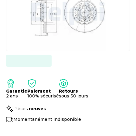
Garantie
Paiement
Retours
2 ans
100% sécurisé
sous 30 jours
Pièces
neuves
Momentanément indisponible