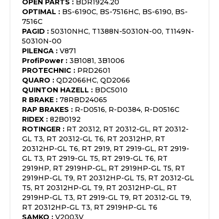
OPEN PARTS
:
BDR1924.20
OPTIMAL
:
BS-6190C, BS-7516HC, BS-6190, BS-
7516C
PAGID
:
50310NHC, T1388N-50310N-00, T1149N-
50310N-00
PILENGA
:
V871
ProfiPower
:
3B1081, 3B1006
PROTECHNIC
:
PRD2601
QUARO
:
QD2066HC, QD2066
QUINTON HAZELL
:
BDC5010
R BRAKE
:
78RBD24065
RAP BRAKES
:
R-D0516, R-D0384, R-D0516C
RIDEX
:
82B0192
ROTINGER
:
RT 20312, RT 20312-GL, RT 20312-
GL T3, RT 20312-GL T6, RT 20312HP, RT
20312HP-GL T6, RT 2919, RT 2919-GL, RT 2919-
GL T3, RT 2919-GL T5, RT 2919-GL T6, RT
2919HP, RT 2919HP-GL, RT 2919HP-GL T5, RT
2919HP-GL T9, RT 20312HP-GL T5, RT 20312-GL
T5, RT 20312HP-GL T9, RT 20312HP-GL, RT
2919HP-GL T3, RT 2919-GL T9, RT 20312-GL T9,
RT 20312HP-GL T3, RT 2919HP-GL T6
SAMKO
:
V2003V