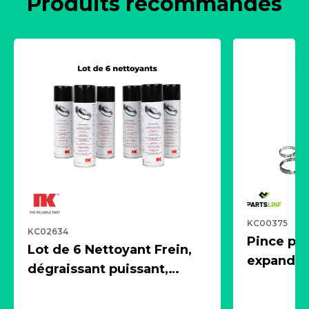
Produits recommandés
KC00375
KC02634
Pince pn
Lot de 6 Nettoyant Frein,
expandeur
dégraissant puissant,
1 souffle
aérosol 500ml - NK
universe
2021600