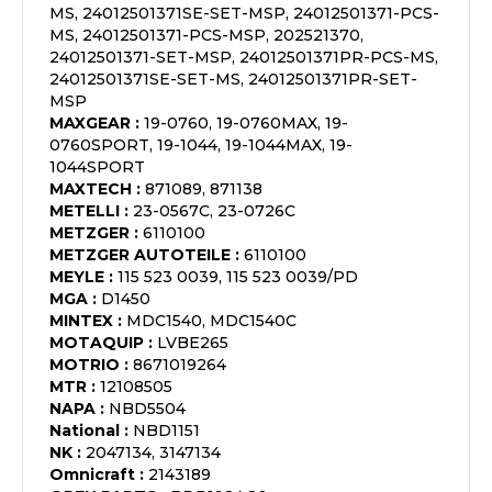
MS, 24012501371SE-SET-MSP, 24012501371-PCS-
MS, 24012501371-PCS-MSP, 202521370,
24012501371-SET-MSP, 24012501371PR-PCS-MS,
24012501371SE-SET-MS, 24012501371PR-SET-
MSP
MAXGEAR
:
19-0760, 19-0760MAX, 19-
0760SPORT, 19-1044, 19-1044MAX, 19-
1044SPORT
MAXTECH
:
871089, 871138
METELLI
:
23-0567C, 23-0726C
METZGER
:
6110100
METZGER AUTOTEILE
:
6110100
MEYLE
:
115 523 0039, 115 523 0039/PD
MGA
:
D1450
MINTEX
:
MDC1540, MDC1540C
MOTAQUIP
:
LVBE265
MOTRIO
:
8671019264
MTR
:
12108505
NAPA
:
NBD5504
National
:
NBD1151
NK
:
2047134, 3147134
Omnicraft
:
2143189