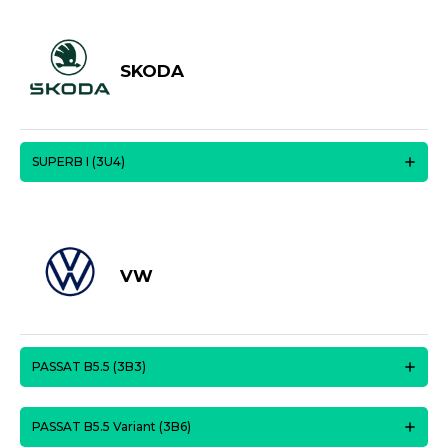
SKODA
SUPERB I (3U4)
VW
PASSAT B5.5 (3B3)
PASSAT B5.5 Variant (3B6)