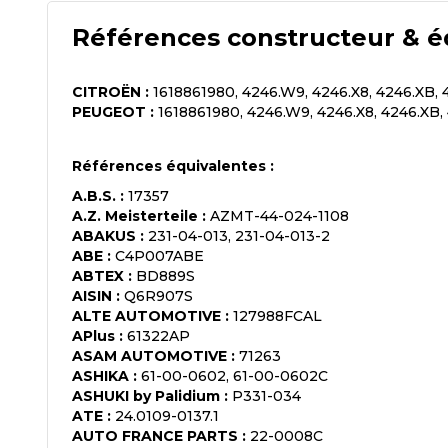
Références constructeur & é
CITROËN
:
1618861980, 4246.W9, 4246.X8, 4246.XB, 4
PEUGEOT
:
1618861980, 4246.W9, 4246.X8, 4246.XB, 
Références équivalentes :
A.B.S.
:
17357
A.Z. Meisterteile
:
AZMT-44-024-1108
ABAKUS
:
231-04-013, 231-04-013-2
ABE
:
C4P007ABE
ABTEX
:
BD889S
AISIN
:
Q6R907S
ALTE AUTOMOTIVE
:
127988FCAL
APlus
:
61322AP
ASAM AUTOMOTIVE
:
71263
ASHIKA
:
61-00-0602, 61-00-0602C
ASHUKI by Palidium
:
P331-034
ATE
:
24.0109-0137.1
AUTO FRANCE PARTS
:
22-0008C