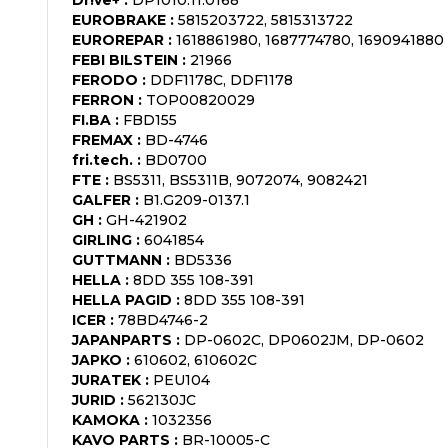
EUROBRAKE
:
5815203722, 5815313722
EUROREPAR
:
1618861980, 1687774780, 1690941880
FEBI BILSTEIN
:
21966
FERODO
:
DDF1178C, DDF1178
FERRON
:
TOP00820029
FI.BA
:
FBD155
FREMAX
:
BD-4746
fri.tech.
:
BD0700
FTE
:
BS5311, BS5311B, 9072074, 9082421
GALFER
:
B1.G209-0137.1
GH
:
GH-421902
GIRLING
:
6041854
GUTTMANN
:
BD5336
HELLA
:
8DD 355 108-391
HELLA PAGID
:
8DD 355 108-391
ICER
:
78BD4746-2
JAPANPARTS
:
DP-0602C, DP0602JM, DP-0602
JAPKO
:
610602, 610602C
JURATEK
:
PEU104
JURID
:
562130JC
KAMOKA
:
1032356
KAVO PARTS
:
BR-10005-C