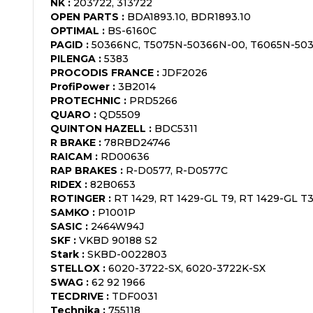
NK
:
203722, 313722
OPEN PARTS
:
BDA1893.10, BDR1893.10
OPTIMAL
:
BS-6160C
PAGID
:
50366NC, T5075N-50366N-00, T6065N-50
PILENGA
:
5383
PROCODIS FRANCE
:
JDF2026
ProfiPower
:
3B2014
PROTECHNIC
:
PRD5266
QUARO
:
QD5509
QUINTON HAZELL
:
BDC5311
R BRAKE
:
78RBD24746
RAICAM
:
RD00636
RAP BRAKES
:
R-D0577, R-D0577C
RIDEX
:
82B0653
ROTINGER
:
RT 1429, RT 1429-GL T9, RT 1429-GL T3
SAMKO
:
P1001P
SASIC
:
2464W94J
SKF
:
VKBD 90188 S2
Stark
:
SKBD-0022803
STELLOX
:
6020-3722-SX, 6020-3722K-SX
SWAG
:
62 92 1966
TECDRIVE
:
TDF0031
Technika
:
755118