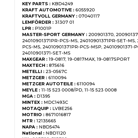
KEY PARTS
:
KBD4249
KRAFT AUTOMOTIVE
:
6055920
KRAFTVOLL GERMANY
:
07040117
LEMFÖRDER
:
31307 01
LPR
:
P1001P
MASTER-SPORT GERMANY
:
200901370, 20090137
24010901371PR-PCS-MS, 24010901371PR-SET-MS, 
PCS-MS, 24010901371PR-PCS-MSP, 24010901371-P
24010901371-SET-MS
MAXGEAR
:
19-0817, 19-0817MAX, 19-0817SPORT
MAXTECH
:
875616
METELLI
:
23-0567C
METZGER
:
6110094
METZGER AUTOTEILE
:
6110094
MEYLE
:
11-15 523 0008/PD, 11-15 523 0008
MGA
:
D1395
MINTEX
:
MDC1493C
MOTAQUIP
:
LVBE256
MOTRIO
:
8671016817
MTR
:
12135665
NAPA
:
NBD5474
National
:
NBD1120