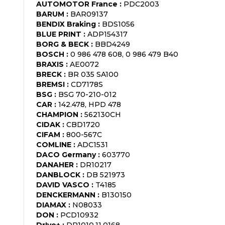
AUTOMOTOR France
:
PDC2003
BARUM
:
BAR09137
BENDIX Braking
:
BDS1056
BLUE PRINT
:
ADP154317
BORG & BECK
:
BBD4249
BOSCH
:
0 986 478 608, 0 986 479 B40
BRAXIS
:
AE0072
BRECK
:
BR 035 SA100
BREMSI
:
CD7178S
BSG
:
BSG 70-210-012
CAR
:
142.478, HPD 478
CHAMPION
:
562130CH
CIDAK
:
CBD1720
CIFAM
:
800-567C
COMLINE
:
ADC1531
DACO Germany
:
603770
DANAHER
:
DR10217
DANBLOCK
:
DB 521973
DAVID VASCO
:
T4185
DENCKERMANN
:
B130150
DIAMAX
:
N08033
DON
:
PCD10932
Dr!ve+
:
DP1010.11.0168