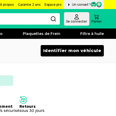
À propos
Garantie 2 ans
Espace pro
Un conseil ?
Se connecter
Panier
bo
Plaquettes de Frein
Filtre à huile
Identifier mon véhicule
ement
Retours
% sécurisé
sous 30 jours