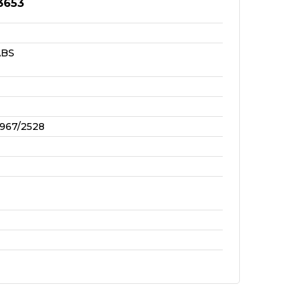
3653
ABS
967/2528