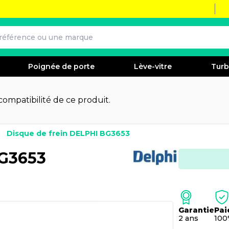
Poignée de porte
Lève-vitre
Tur
 compatibilité de ce produit.
Disque de frein DELPHI BG3653
BG3653
Garantie
Pai
2 ans
100