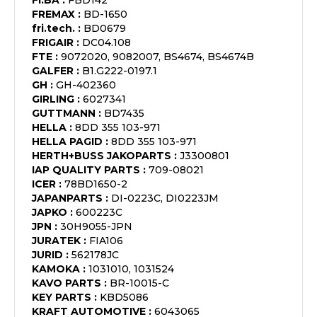
FI.BA
:
FBD142
FREMAX
:
BD-1650
fri.tech.
:
BD0679
FRIGAIR
:
DC04.108
FTE
:
9072020, 9082007, BS4674, BS4674B
GALFER
:
B1.G222-0197.1
GH
:
GH-402360
GIRLING
:
6027341
GUTTMANN
:
BD7435
HELLA
:
8DD 355 103-971
HELLA PAGID
:
8DD 355 103-971
HERTH+BUSS JAKOPARTS
:
J3300801
IAP QUALITY PARTS
:
709-08021
ICER
:
78BD1650-2
JAPANPARTS
:
DI-0223C, DI0223JM
JAPKO
:
600223C
JPN
:
30H9055-JPN
JURATEK
:
FIA106
JURID
:
562178JC
KAMOKA
:
1031010, 1031524
KAVO PARTS
:
BR-10015-C
KEY PARTS
:
KBD5086
KRAFT AUTOMOTIVE
:
6043065