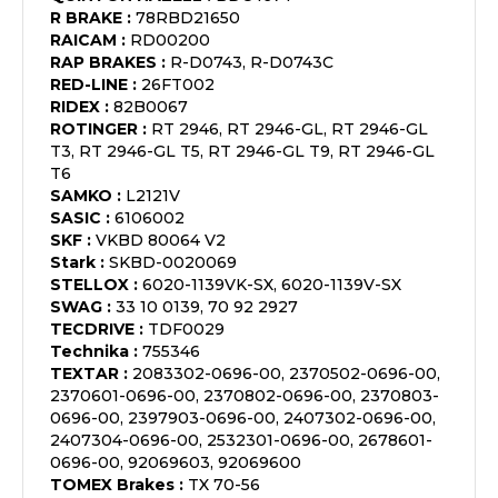
R BRAKE
:
78RBD21650
RAICAM
:
RD00200
RAP BRAKES
:
R-D0743, R-D0743C
RED-LINE
:
26FT002
RIDEX
:
82B0067
ROTINGER
:
RT 2946, RT 2946-GL, RT 2946-GL
T3, RT 2946-GL T5, RT 2946-GL T9, RT 2946-GL
T6
SAMKO
:
L2121V
SASIC
:
6106002
SKF
:
VKBD 80064 V2
Stark
:
SKBD-0020069
STELLOX
:
6020-1139VK-SX, 6020-1139V-SX
SWAG
:
33 10 0139, 70 92 2927
TECDRIVE
:
TDF0029
Technika
:
755346
TEXTAR
:
2083302-0696-00, 2370502-0696-00,
2370601-0696-00, 2370802-0696-00, 2370803-
0696-00, 2397903-0696-00, 2407302-0696-00,
2407304-0696-00, 2532301-0696-00, 2678601-
0696-00, 92069603, 92069600
TOMEX Brakes
:
TX 70-56