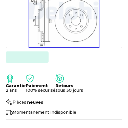
Garantie
Paiement
Retours
2 ans
100% sécurisé
sous 30 jours
Pièces
neuves
Momentanément indisponible