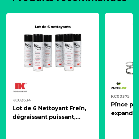
KC00375
KC02634
Pince pn
Lot de 6 Nettoyant Frein,
expandeur
dégraissant puissant,
1 souffle
aérosol 500ml - NK
universe
2021600