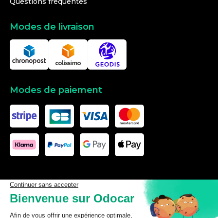
Questions fréquentes
Modes de livraison
Modes de paiement
Les données affichées ici, particulièrement la base de donnée
complète, ne doivent pas être copiées. Il est interdit d’exploiter les
données ou la base de données complète, de laisser un tiers les
exploiter, ni de les rendre accessible à un tiers, sans accord