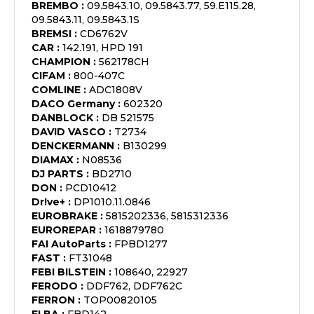
BREMBO
:
09.5843.10, 09.5843.77, 59.E115.28,
09.5843.11, 09.5843.1S
BREMSI
:
CD6762V
CAR
:
142.191, HPD 191
CHAMPION
:
562178CH
CIFAM
:
800-407C
COMLINE
:
ADC1808V
DACO Germany
:
602320
DANBLOCK
:
DB 521575
DAVID VASCO
:
T2734
DENCKERMANN
:
B130299
DIAMAX
:
N08536
DJ PARTS
:
BD2710
DON
:
PCD10412
Dr!ve+
:
DP1010.11.0846
EUROBRAKE
:
5815202336, 5815312336
EUROREPAR
:
1618879780
FAI AutoParts
:
FPBD1277
FAST
:
FT31048
FEBI BILSTEIN
:
108640, 22927
FERODO
:
DDF762, DDF762C
FERRON
:
TOP00820105