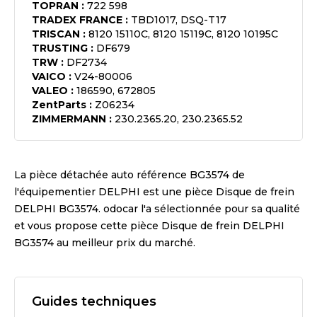
TOPRAN
:
722 598
TRADEX FRANCE
:
TBD1017, DSQ-T17
TRISCAN
:
8120 15110C, 8120 15119C, 8120 10195C
TRUSTING
:
DF679
TRW
:
DF2734
VAICO
:
V24-80006
VALEO
:
186590, 672805
ZentParts
:
Z06234
ZIMMERMANN
:
230.2365.20, 230.2365.52
La pièce détachée auto référence
BG3574
de
l'équipementier
DELPHI
est une pièce
Disque de frein
DELPHI BG3574
. odocar l'a sélectionnée pour sa qualité
et vous propose cette pièce
Disque de frein DELPHI
BG3574
au meilleur prix du marché.
Guides techniques