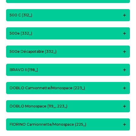
500 C (312_)
500e (332_)
500e Décapotable (332_)
BRAVO II (198_)
DOBLO Camionnette/Monospace (223_)
DOBLO Monospace (119_, 223_)
FIORINO Camionnette/Monospace (225_)