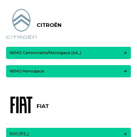
CITROËN
NEMO Camionnette/Monospace (AA_)
NEMO Monospace
FIAT
500 (312_)