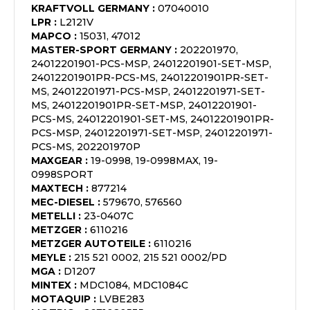
KRAFTVOLL GERMANY
:
07040010
LPR
:
L2121V
MAPCO
:
15031, 47012
MASTER-SPORT GERMANY
:
202201970,
24012201901-PCS-MSP, 24012201901-SET-MSP,
24012201901PR-PCS-MS, 24012201901PR-SET-
MS, 24012201971-PCS-MSP, 24012201971-SET-
MS, 24012201901PR-SET-MSP, 24012201901-
PCS-MS, 24012201901-SET-MS, 24012201901PR-
PCS-MSP, 24012201971-SET-MSP, 24012201971-
PCS-MS, 202201970P
MAXGEAR
:
19-0998, 19-0998MAX, 19-
0998SPORT
MAXTECH
:
877214
MEC-DIESEL
:
579670, 576560
METELLI
:
23-0407C
METZGER
:
6110216
METZGER AUTOTEILE
:
6110216
MEYLE
:
215 521 0002, 215 521 0002/PD
MGA
:
D1207
MINTEX
:
MDC1084, MDC1084C
MOTAQUIP
:
LVBE283