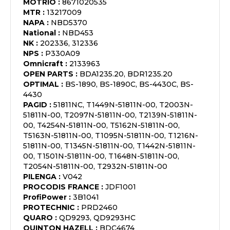
MOTRIO
:
8671020535
MTR
:
13217009
NAPA
:
NBD5370
National
:
NBD453
NK
:
202336, 312336
NPS
:
P330A09
Omnicraft
:
2133963
OPEN PARTS
:
BDA1235.20, BDR1235.20
OPTIMAL
:
BS-1890, BS-1890C, BS-4430C, BS-
4430
PAGID
:
51811NC, T1449N-51811N-00, T2003N-
51811N-00, T2097N-51811N-00, T2139N-51811N-
00, T4254N-51811N-00, T5162N-51811N-00,
T5163N-51811N-00, T1095N-51811N-00, T1216N-
51811N-00, T1345N-51811N-00, T1442N-51811N-
00, T1501N-51811N-00, T1648N-51811N-00,
T2054N-51811N-00, T2932N-51811N-00
PILENGA
:
V042
PROCODIS FRANCE
:
JDF1001
ProfiPower
:
3B1041
PROTECHNIC
:
PRD2460
QUARO
:
QD9293, QD9293HC
QUINTON HAZELL
:
BDC4674