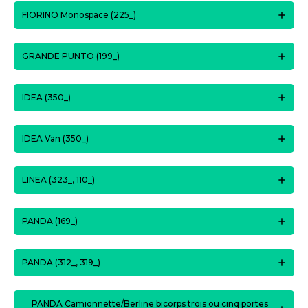
FIORINO Monospace (225_)
GRANDE PUNTO (199_)
IDEA (350_)
IDEA Van (350_)
LINEA (323_, 110_)
PANDA (169_)
PANDA (312_, 319_)
PANDA Camionnette/Berline bicorps trois ou cinq portes