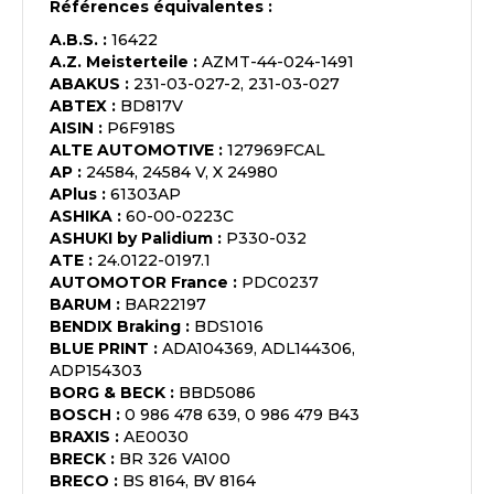
Références équivalentes :
A.B.S.
:
16422
A.Z. Meisterteile
:
AZMT-44-024-1491
ABAKUS
:
231-03-027-2, 231-03-027
ABTEX
:
BD817V
AISIN
:
P6F918S
ALTE AUTOMOTIVE
:
127969FCAL
AP
:
24584, 24584 V, X 24980
APlus
:
61303AP
ASHIKA
:
60-00-0223C
ASHUKI by Palidium
:
P330-032
ATE
:
24.0122-0197.1
AUTOMOTOR France
:
PDC0237
BARUM
:
BAR22197
BENDIX Braking
:
BDS1016
BLUE PRINT
:
ADA104369, ADL144306,
ADP154303
BORG & BECK
:
BBD5086
BOSCH
:
0 986 478 639, 0 986 479 B43
BRAXIS
:
AE0030
BRECK
:
BR 326 VA100
BRECO
:
BS 8164, BV 8164