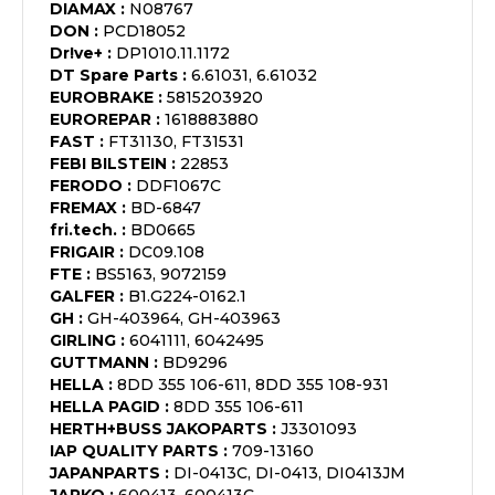
DIAMAX
:
N08767
DON
:
PCD18052
Dr!ve+
:
DP1010.11.1172
DT Spare Parts
:
6.61031, 6.61032
EUROBRAKE
:
5815203920
EUROREPAR
:
1618883880
FAST
:
FT31130, FT31531
FEBI BILSTEIN
:
22853
FERODO
:
DDF1067C
FREMAX
:
BD-6847
fri.tech.
:
BD0665
FRIGAIR
:
DC09.108
FTE
:
BS5163, 9072159
GALFER
:
B1.G224-0162.1
GH
:
GH-403964, GH-403963
GIRLING
:
6041111, 6042495
GUTTMANN
:
BD9296
HELLA
:
8DD 355 106-611, 8DD 355 108-931
HELLA PAGID
:
8DD 355 106-611
HERTH+BUSS JAKOPARTS
:
J3301093
IAP QUALITY PARTS
:
709-13160
JAPANPARTS
:
DI-0413C, DI-0413, DI0413JM