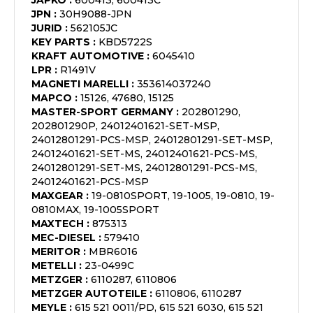
JAPKO
:
600413, 600413C
JPN
:
30H9088-JPN
JURID
:
562105JC
KEY PARTS
:
KBD5722S
KRAFT AUTOMOTIVE
:
6045410
LPR
:
R1491V
MAGNETI MARELLI
:
353614037240
MAPCO
:
15126, 47680, 15125
MASTER-SPORT GERMANY
:
202801290,
202801290P, 24012401621-SET-MSP,
24012801291-PCS-MSP, 24012801291-SET-MSP,
24012401621-SET-MS, 24012401621-PCS-MS,
24012801291-SET-MS, 24012801291-PCS-MS,
24012401621-PCS-MSP
MAXGEAR
:
19-0810SPORT, 19-1005, 19-0810, 19-
0810MAX, 19-1005SPORT
MAXTECH
:
875313
MEC-DIESEL
:
579410
MERITOR
:
MBR6016
METELLI
:
23-0499C
METZGER
:
6110287, 6110806
METZGER AUTOTEILE
:
6110806, 6110287
MEYLE
:
615 521 0011/PD, 615 521 6030, 615 521