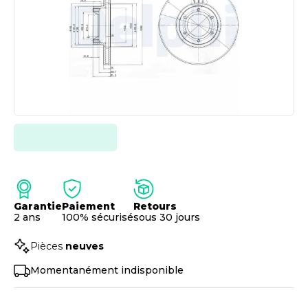
Garantie
Paiement
Retours
2 ans
100% sécurisé
sous 30 jours
Pièces
neuves
Momentanément indisponible