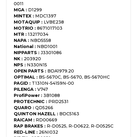
0011
MGA
:
D1299
MINTEX
:
MDC1397
MOTAQUIP
:
LVBE238
MOTRIO
:
8671017103
MTR
:
13217034
NAPA
:
NBD5558
National
:
NBD1001
NIPPARTS
:
J3301086
NK
:
203920
NPS
:
N330N15
OPEN PARTS
:
BDA1979.20
OPTIMAL
:
BS-5670C, BS-5670, BS-5670HC
PAGID
:
T1310N-54159N-00
PILENGA
:
V747
ProfiPower
:
3B1088
PROTECHNIC
:
PRD2531
QUARO
:
QD5266
QUINTON HAZELL
:
BDC5163
RAICAM
:
RD00669
RAP BRAKES
:
R-D0525, R-D0622, R-D0525C
RED-LINE
:
26NI032