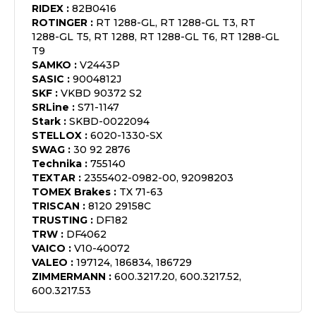
RIDEX
:
82B0416
ROTINGER
:
RT 1288-GL, RT 1288-GL T3, RT
1288-GL T5, RT 1288, RT 1288-GL T6, RT 1288-GL
T9
SAMKO
:
V2443P
SASIC
:
9004812J
SKF
:
VKBD 90372 S2
SRLine
:
S71-1147
Stark
:
SKBD-0022094
STELLOX
:
6020-1330-SX
SWAG
:
30 92 2876
Technika
:
755140
TEXTAR
:
2355402-0982-00, 92098203
TOMEX Brakes
:
TX 71-63
TRISCAN
:
8120 29158C
TRUSTING
:
DF182
TRW
:
DF4062
VAICO
:
V10-40072
VALEO
:
197124, 186834, 186729
ZIMMERMANN
:
600.3217.20, 600.3217.52,
600.3217.53