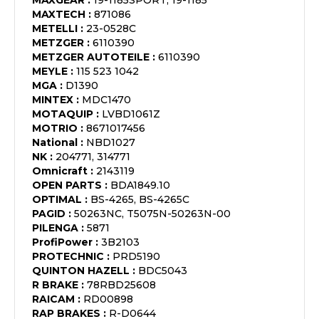
MAXGEAR
:
19-1185SPORT, 19-1185
MAXTECH
:
871086
METELLI
:
23-0528C
METZGER
:
6110390
METZGER AUTOTEILE
:
6110390
MEYLE
:
115 523 1042
MGA
:
D1390
MINTEX
:
MDC1470
MOTAQUIP
:
LVBD1061Z
MOTRIO
:
8671017456
National
:
NBD1027
NK
:
204771, 314771
Omnicraft
:
2143119
OPEN PARTS
:
BDA1849.10
OPTIMAL
:
BS-4265, BS-4265C
PAGID
:
50263NC, T5075N-50263N-00
PILENGA
:
5871
ProfiPower
:
3B2103
PROTECHNIC
:
PRD5190
QUINTON HAZELL
:
BDC5043
R BRAKE
:
78RBD25608
RAICAM
:
RD00898
RAP BRAKES
:
R-D0644