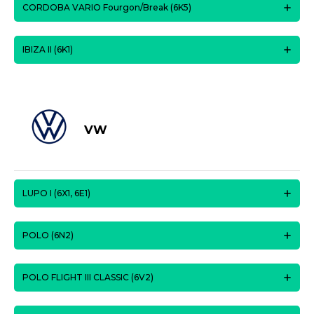
CORDOBA VARIO Fourgon/Break (6K5)
IBIZA II (6K1)
VW
LUPO I (6X1, 6E1)
POLO (6N2)
POLO FLIGHT III CLASSIC (6V2)