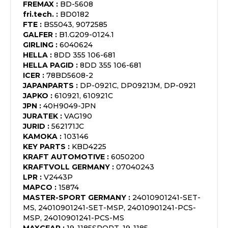
FREMAX
:
BD-5608
fri.tech.
:
BD0182
FTE
:
BS5043, 9072585
GALFER
:
B1.G209-0124.1
GIRLING
:
6040624
HELLA
:
8DD 355 106-681
HELLA PAGID
:
8DD 355 106-681
ICER
:
78BD5608-2
JAPANPARTS
:
DP-0921C, DP0921JM, DP-0921
JAPKO
:
610921, 610921C
JPN
:
40H9049-JPN
JURATEK
:
VAG190
JURID
:
562171JC
KAMOKA
:
103146
KEY PARTS
:
KBD4225
KRAFT AUTOMOTIVE
:
6050200
KRAFTVOLL GERMANY
:
07040243
LPR
:
V2443P
MAPCO
:
15874
MASTER-SPORT GERMANY
:
24010901241-SET-
MS, 24010901241-SET-MSP, 24010901241-PCS-
MSP, 24010901241-PCS-MS