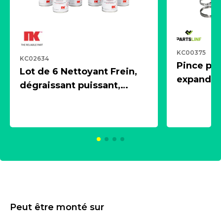
KC00375
KC02634
Pince pn
Lot de 6 Nettoyant Frein,
expandeur
dégraissant puissant,
1 souffle
aérosol 500ml - NK
universe
2021600
KC00375
Peut être monté sur