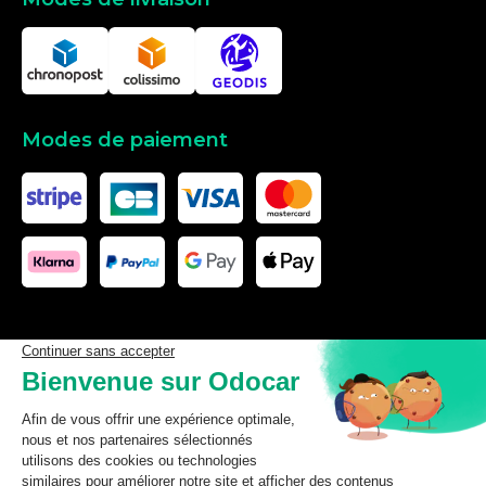
Modes de paiement
Les données affichées ici, particulièrement la base de donnée
complète, ne doivent pas être copiées. Il est interdit d’exploiter les
données ou la base de données complète, de laisser un tiers les
exploiter, ni de les rendre accessible à un tiers, sans accord
préalable de TecDoc. Toute infraction constitue une violation des
droits d’auteur et fera l’objet de poursuites.