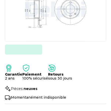
Garantie
Paiement
Retours
2 ans
100% sécurisé
sous 30 jours
Pièces
neuves
Momentanément indisponible