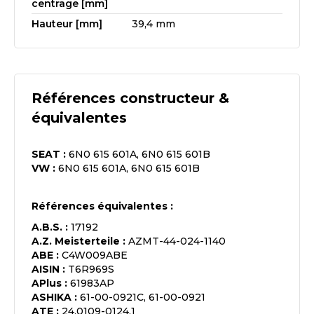
centrage [mm]
Hauteur [mm]
39,4 mm
Références constructeur &
équivalentes
SEAT
:
6N0 615 601A, 6N0 615 601B
VW
:
6N0 615 601A, 6N0 615 601B
Références équivalentes :
A.B.S.
:
17192
A.Z. Meisterteile
:
AZMT-44-024-1140
ABE
:
C4W009ABE
AISIN
:
T6R969S
APlus
:
61983AP
ASHIKA
:
61-00-0921C, 61-00-0921
ATE
:
24.0109-0124.1