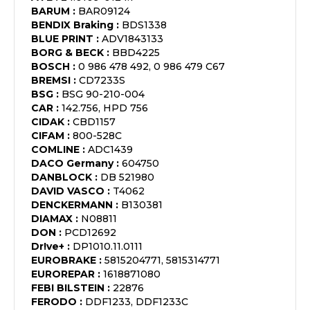
BARUM
:
BAR09124
BENDIX Braking
:
BDS1338
BLUE PRINT
:
ADV1843133
BORG & BECK
:
BBD4225
BOSCH
:
0 986 478 492, 0 986 479 C67
BREMSI
:
CD7233S
BSG
:
BSG 90-210-004
CAR
:
142.756, HPD 756
CIDAK
:
CBD1157
CIFAM
:
800-528C
COMLINE
:
ADC1439
DACO Germany
:
604750
DANBLOCK
:
DB 521980
DAVID VASCO
:
T4062
DENCKERMANN
:
B130381
DIAMAX
:
N08811
DON
:
PCD12692
Dr!ve+
:
DP1010.11.0111
EUROBRAKE
:
5815204771, 5815314771
EUROREPAR
:
1618871080
FEBI BILSTEIN
:
22876
FERODO
:
DDF1233, DDF1233C