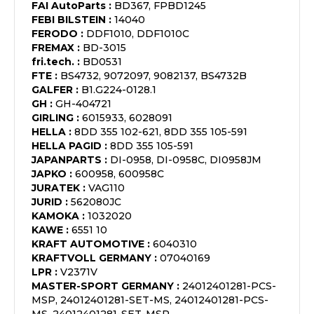
FAI AutoParts
:
BD367, FPBD1245
FEBI BILSTEIN
:
14040
FERODO
:
DDF1010, DDF1010C
FREMAX
:
BD-3015
fri.tech.
:
BD0531
FTE
:
BS4732, 9072097, 9082137, BS4732B
GALFER
:
B1.G224-0128.1
GH
:
GH-404721
GIRLING
:
6015933, 6028091
HELLA
:
8DD 355 102-621, 8DD 355 105-591
HELLA PAGID
:
8DD 355 105-591
JAPANPARTS
:
DI-0958, DI-0958C, DI0958JM
JAPKO
:
600958, 600958C
JURATEK
:
VAG110
JURID
:
562080JC
KAMOKA
:
1032020
KAWE
:
6551 10
KRAFT AUTOMOTIVE
:
6040310
KRAFTVOLL GERMANY
:
07040169
LPR
:
V2371V
MASTER-SPORT GERMANY
:
24012401281-PCS-
MSP, 24012401281-SET-MS, 24012401281-PCS-