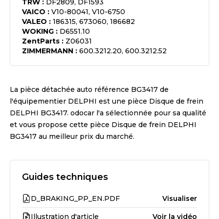
TRW
:
DF2809, DF1593
VAICO
:
V10-80041, V10-6750
VALEO
:
186315, 673060, 186682
WOKING
:
D6551.10
ZentParts
:
Z06031
ZIMMERMANN
:
600.3212.20, 600.3212.52
La pièce détachée auto référence
BG3417
de
l'équipementier
DELPHI
est une pièce
Disque de frein
DELPHI BG3417
. odocar l'a sélectionnée pour sa qualité
et vous propose cette pièce
Disque de frein DELPHI
BG3417
au meilleur prix du marché.
Guides techniques
D_BRAKING_PP_EN.PDF
Visualiser
Illustration d'article
Voir la vidéo