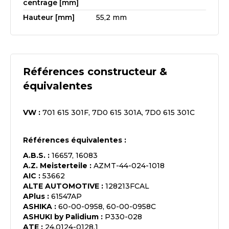
centrage [mm]
Hauteur [mm]
55,2 mm
Références constructeur &
équivalentes
VW
:
701 615 301F, 7D0 615 301A, 7D0 615 301C
Références équivalentes :
A.B.S.
:
16657, 16083
A.Z. Meisterteile
:
AZMT-44-024-1018
AIC
:
53662
ALTE AUTOMOTIVE
:
128213FCAL
APlus
:
61547AP
ASHIKA
:
60-00-0958, 60-00-0958C
ASHUKI by Palidium
:
P330-028
ATE
:
24.0124-0128.1