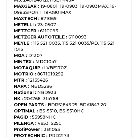
MS, 24012401281-SET-MSP
MAXGEAR
:
19-0801, 19-0983, 19-0983MAX, 19-
0983SPORT, 19-0801MAX
MAXTECH
:
871069
METELLI
:
23-0507
METZGER
:
6110093
METZGER AUTOTEILE
:
6110093
MEYLE
:
115 521 0035, 115 521 0035/PD, 115 521
1015
MGA
:
D1307
MINTEX
:
MDC1047
MOTAQUIP
:
LVBE170Z
MOTRIO
:
8671019292
MTR
:
12135426
NAPA
:
NBD5286
National
:
NBD933
NK
:
204768, 314768
OPEN PARTS
:
BDRS1843.25, BDA1843.20
OPTIMAL
:
BS-5510, BS-5510HC
PAGID
:
53958NHC
PILENGA
:
V853, 5250
ProfiPower
:
3B1053
PROTECHNIC
:
PRD2173