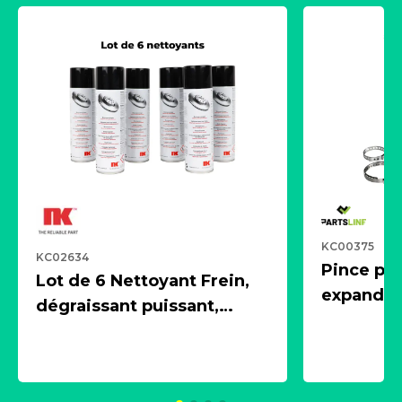
KC00375
KC02634
Pince pn
Lot de 6 Nettoyant Frein,
expandeur
dégraissant puissant,
1 souffle
aérosol 500ml - NK
universe
2021600
KC00375