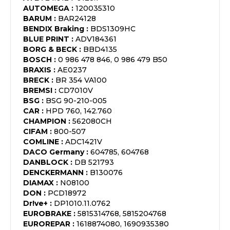
AUTOMEGA
:
120035310
BARUM
:
BAR24128
BENDIX Braking
:
BDS1309HC
BLUE PRINT
:
ADV184361
BORG & BECK
:
BBD4135
BOSCH
:
0 986 478 846, 0 986 479 B50
BRAXIS
:
AE0237
BRECK
:
BR 354 VA100
BREMSI
:
CD7010V
BSG
:
BSG 90-210-005
CAR
:
HPD 760, 142.760
CHAMPION
:
562080CH
CIFAM
:
800-507
COMLINE
:
ADC1421V
DACO Germany
:
604785, 604768
DANBLOCK
:
DB 521793
DENCKERMANN
:
B130076
DIAMAX
:
N08100
DON
:
PCD18972
Dr!ve+
:
DP1010.11.0762
EUROBRAKE
:
5815314768, 5815204768
EUROREPAR
:
1618874080, 1690935380