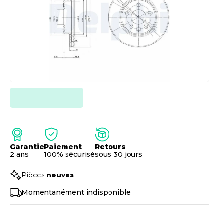
Garantie
Paiement
Retours
2 ans
100% sécurisé
sous 30 jours
Pièces
neuves
Momentanément indisponible