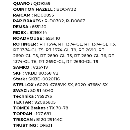
QUARO
:
QD9259
QUINTON HAZELL
:
BDC4732
RAICAM
:
RD00895
RAP BRAKES
:
R-D0702, R-D0867
REMSA
:
6551.10
RIDEX
:
82B0114
ROADHOUSE
:
6551.10
ROTINGER
:
RT 1374, RT 1374-GL, RT 1374-GL T3,
RT 1374-GL T5, RT 1374-GL T9, RT 2690, RT
2690-GL T3, RT 2690-GL T5, RT 2690-GL T6, RT
1374-GL T6, RT 2690-GL, RT 2690-GL T9
SAMKO
:
V2371V
SKF
:
VKBD 80358 V2
Stark
:
SKBD-0020116
STELLOX
:
6020-4768VK-SX, 6020-4768V-SX
SWAG
:
30 91 4040
Technika
:
755275
TEXTAR
:
92083805
TOMEX Brakes
:
TX 70-78
TOPRAN
:
107 691
TRISCAN
:
8120 29144C
TRUSTING
:
DF531