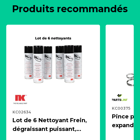
Produits recommandés
KC00375
KC02634
Pince pn
Lot de 6 Nettoyant Frein,
expandeur
dégraissant puissant,
1 souffle
aérosol 500ml - NK