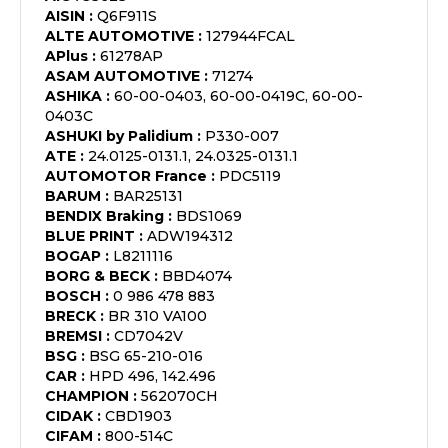
AISIN
:
Q6F911S
ALTE AUTOMOTIVE
:
127944FCAL
APlus
:
61278AP
ASAM AUTOMOTIVE
:
71274
ASHIKA
:
60-00-0403, 60-00-0419C, 60-00-
0403C
ASHUKI by Palidium
:
P330-007
ATE
:
24.0125-0131.1, 24.0325-0131.1
AUTOMOTOR France
:
PDC5119
BARUM
:
BAR25131
BENDIX Braking
:
BDS1069
BLUE PRINT
:
ADW194312
BOGAP
:
L8211116
BORG & BECK
:
BBD4074
BOSCH
:
0 986 478 883
BRECK
:
BR 310 VA100
BREMSI
:
CD7042V
BSG
:
BSG 65-210-016
CAR
:
HPD 496, 142.496
CHAMPION
:
562070CH
CIDAK
:
CBD1903
CIFAM
:
800-514C