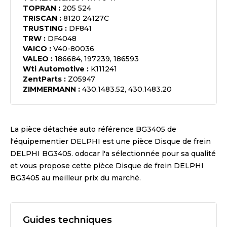
TOPRAN
:
205 524
TRISCAN
:
8120 24127C
TRUSTING
:
DF841
TRW
:
DF4048
VAICO
:
V40-80036
VALEO
:
186684, 197239, 186593
Wti Automotive
:
K111241
ZentParts
:
Z05947
ZIMMERMANN
:
430.1483.52, 430.1483.20
La pièce détachée auto référence
BG3405
de
l'équipementier
DELPHI
est une pièce
Disque de frein
DELPHI BG3405
. odocar l'a sélectionnée pour sa qualité
et vous propose cette pièce
Disque de frein DELPHI
BG3405
au meilleur prix du marché.
Guides techniques