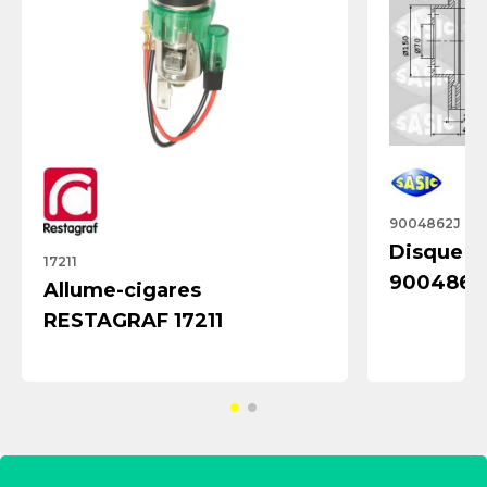
9004862J
Disque de
17211
9004862
Allume-cigares
RESTAGRAF 17211