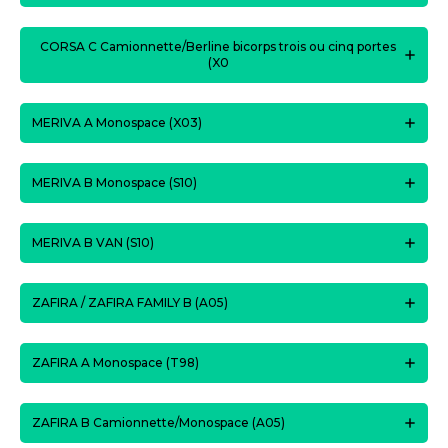
CORSA C Camionnette/Berline bicorps trois ou cinq portes
(X0
MERIVA A Monospace (X03)
MERIVA B Monospace (S10)
MERIVA B VAN (S10)
ZAFIRA / ZAFIRA FAMILY B (A05)
ZAFIRA A Monospace (T98)
ZAFIRA B Camionnette/Monospace (A05)