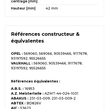
centrage [mm]
Hauteur [mm]
42 mm
Références constructeur &
équivalentes
OPEL
:
569060, 569066, 90539466, 9117678,
93197592, 95526655
VAUXHALL
:
569060, 90539466, 9117678,
93197592, 95526655
Références équivalentes :
A.B.S.
:
16953
A.Z. Meisterteile
:
AZMT-44-024-1031
ABAKUS
:
231-03-009, 231-03-009-2
ABTEX
:
BD826V
AIC
:
53623