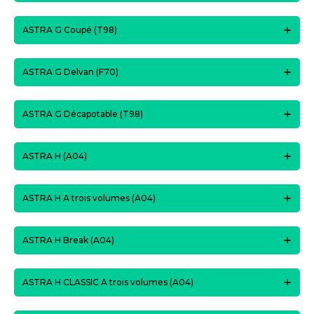
ASTRA G Coupé (T98)
ASTRA G Delvan (F70)
ASTRA G Décapotable (T98)
ASTRA H (A04)
ASTRA H A trois volumes (A04)
ASTRA H Break (A04)
ASTRA H CLASSIC A trois volumes (A04)