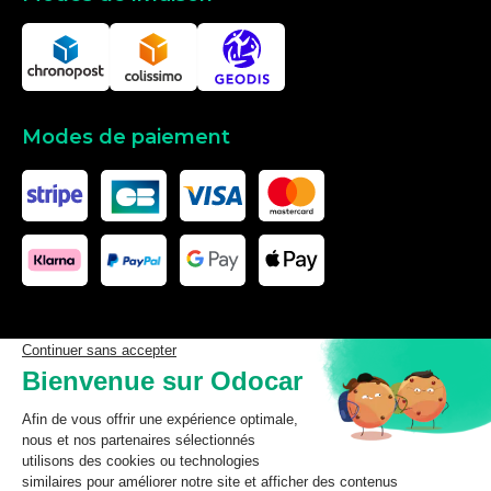
Modes de paiement
Les données affichées ici, particulièrement la base de donnée
complète, ne doivent pas être copiées. Il est interdit d’exploiter les
données ou la base de données complète, de laisser un tiers les
exploiter, ni de les rendre accessible à un tiers, sans accord
préalable de TecDoc. Toute infraction constitue une violation des
droits d’auteur et fera l’objet de poursuites.