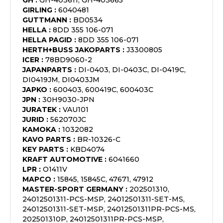
GH
:
GH-403611, GH-403665
GIRLING
:
6040481
GUTTMANN
:
BD0534
HELLA
:
8DD 355 106-071
HELLA PAGID
:
8DD 355 106-071
HERTH+BUSS JAKOPARTS
:
J3300805
ICER
:
78BD9060-2
JAPANPARTS
:
DI-0403, DI-0403C, DI-0419C,
DI0419JM, DI0403JM
JAPKO
:
600403, 600419C, 600403C
JPN
:
30H9030-JPN
JURATEK
:
VAU101
JURID
:
562070JC
KAMOKA
:
1032082
KAVO PARTS
:
BR-10326-C
KEY PARTS
:
KBD4074
KRAFT AUTOMOTIVE
:
6041660
LPR
:
O1411V
MAPCO
:
15845, 15845C, 47671, 47912
MASTER-SPORT GERMANY
:
202501310,
24012501311-PCS-MSP, 24012501311-SET-MS,
24012501311-SET-MSP, 24012501311PR-PCS-MS,
202501310P, 24012501311PR-PCS-MSP,