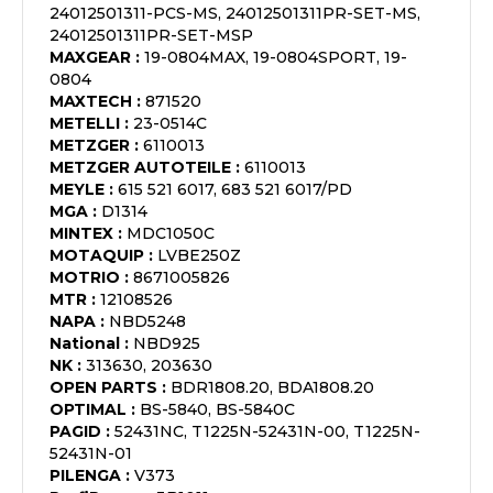
24012501311-PCS-MS, 24012501311PR-SET-MS,
24012501311PR-SET-MSP
MAXGEAR
:
19-0804MAX, 19-0804SPORT, 19-
0804
MAXTECH
:
871520
METELLI
:
23-0514C
METZGER
:
6110013
METZGER AUTOTEILE
:
6110013
MEYLE
:
615 521 6017, 683 521 6017/PD
MGA
:
D1314
MINTEX
:
MDC1050C
MOTAQUIP
:
LVBE250Z
MOTRIO
:
8671005826
MTR
:
12108526
NAPA
:
NBD5248
National
:
NBD925
NK
:
313630, 203630
OPEN PARTS
:
BDR1808.20, BDA1808.20
OPTIMAL
:
BS-5840, BS-5840C
PAGID
:
52431NC, T1225N-52431N-00, T1225N-
52431N-01
PILENGA
:
V373