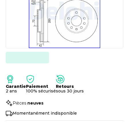
Garantie
Paiement
Retours
2 ans
100% sécurisé
sous 30 jours
Pièces
neuves
Momentanément indisponible