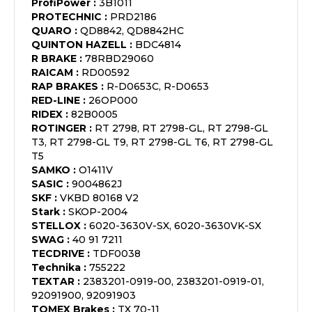
ProfiPower
:
3B1011
PROTECHNIC
:
PRD2186
QUARO
:
QD8842, QD8842HC
QUINTON HAZELL
:
BDC4814
R BRAKE
:
78RBD29060
RAICAM
:
RD00592
RAP BRAKES
:
R-D0653C, R-D0653
RED-LINE
:
26OP000
RIDEX
:
82B0005
ROTINGER
:
RT 2798, RT 2798-GL, RT 2798-GL
T3, RT 2798-GL T9, RT 2798-GL T6, RT 2798-GL
T5
SAMKO
:
O1411V
SASIC
:
9004862J
SKF
:
VKBD 80168 V2
Stark
:
SKOP-2004
STELLOX
:
6020-3630V-SX, 6020-3630VK-SX
SWAG
:
40 91 7211
TECDRIVE
:
TDF0038
Technika
:
755222
TEXTAR
:
2383201-0919-00, 2383201-0919-01,
92091900, 92091903
TOMEX Brakes
:
TX 70-11