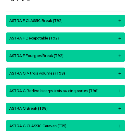
ASTRA F CLASSIC Break (T92)
ASTRA F Décapotable (T92)
ASTRA F Fourgon/Break (T92)
ASTRA G A trois volumes (T98)
ASTRA G Berline bicorps trois ou cinq portes (T98)
ASTRA G Break (T98)
ASTRA G CLASSIC Caravan (F35)