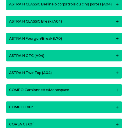
ASTRA H CLASSIC Berline bicorps trois ou cinq portes (A04)
ASTRA H CLASSIC Break (A04)
ASTRA H Fourgon/Break (L70)
ASTRA H GTC (A04)
ASTRA H TwinTop (A04)
COMBO Camionnette/Monospace
COMBO Tour
CORSA C (X01)