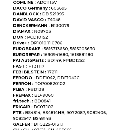
COMLINE
:
ADC1113V
DACO Germany
:
603695
DANBLOCK
:
DB 521995
DAVID VASCO
:
T4048
DENCKERMANN
:
B130079
DIAMAX
:
N08703
DON
:
PCD10152
Dr!ve+
:
DP1010.11.0786
EUROBRAKE
:
5815313630, 5815203630
EUROREPAR
:
1690941680, 1618881180
FAI AutoParts
:
BD149, FPBD1252
FAST
:
FT31117
FEBI BILSTEIN
:
17211
FERODO
:
DDF1042, DDF1042C
FERRON
:
TOP00820102
FI.BA
:
FBD138
FREMAX
:
BD-9060
fri.tech.
:
BD0841
FRIGAIR
:
DC07.102
FTE
:
BS4814, BS4814HB, 9072087, 9082406,
9082547, BS4814B
GALFER
:
B1.G225-0131.1