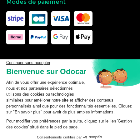
Modes de paiement
Les données affichées ici, particulièrement la base de donnée
complète, ne doivent pas être copiées. Il est interdit d’exploiter les
données ou la base de données complète, de laisser un tiers les
exploiter, ni de les rendre accessible à un tiers, sans accord
préalable de TecDoc. Toute infraction constitue une violation des
droits d’auteur et fera l’objet de poursuites.
odocar
2026
©
CGV Particuliers
CGV Professionnels
Mentions légales
Données personnelles