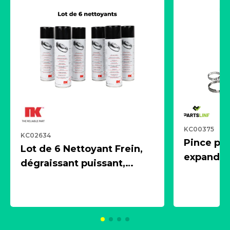
KC00375
KC02634
Pince pn
Lot de 6 Nettoyant Frein,
expandeur
dégraissant puissant,
1 souffle
aérosol 500ml - NK
universe
2021600
KC00375