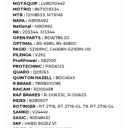
MOTAQUIP
:
LVBD1044Z
MOTRIO
:
8671019334
MTR
:
12108533, MT6145
NAPA
:
NBD5492
National
:
NBD992
NK
:
203344, 313344
OPEN PARTS
:
BDA1786.20
OPTIMAL
:
BS-6580, BS-6580C
PAGID
:
52169NC, C4068N-52169N-00
PILENGA
:
V292
ProfiPower
:
3B2100
PROTECHNIC
:
PRD6123
QUARO
:
QD5163
QUINTON HAZELL
:
BDC4543
R BRAKE
:
78RBD10185
RAICAM
:
RD00458
RAP BRAKES
:
R-D0633C, R-D0633
RIDEX
:
82B0507
ROTINGER
:
RT 2716, RT 2716-GL T9, RT 2716-GL
SAMKO
:
V2444V
SASIC
:
9004843J
SKF
:
VKBD 90252 V1