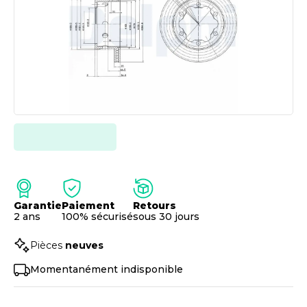
Garantie
Paiement
Retours
2 ans
100% sécurisé
sous 30 jours
Pièces
neuves
Momentanément indisponible