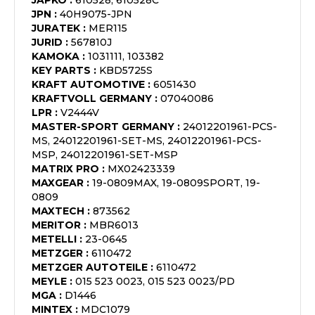
JAPKO
:
610528, 610528C
JPN
:
40H9075-JPN
JURATEK
:
MER115
JURID
:
567810J
KAMOKA
:
1031111, 103382
KEY PARTS
:
KBD5725S
KRAFT AUTOMOTIVE
:
6051430
KRAFTVOLL GERMANY
:
07040086
LPR
:
V2444V
MASTER-SPORT GERMANY
:
24012201961-PCS-
MS, 24012201961-SET-MS, 24012201961-PCS-
MSP, 24012201961-SET-MSP
MATRIX PRO
:
MX02423339
MAXGEAR
:
19-0809MAX, 19-0809SPORT, 19-
0809
MAXTECH
:
873562
MERITOR
:
MBR6013
METELLI
:
23-0645
METZGER
:
6110472
METZGER AUTOTEILE
:
6110472
MEYLE
:
015 523 0023, 015 523 0023/PD
MGA
:
D1446
MINTEX
:
MDC1079