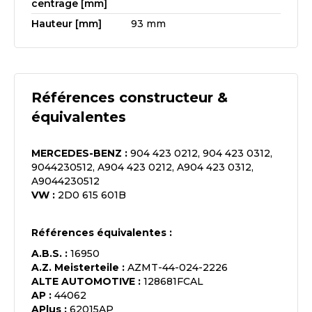
centrage [mm]
Hauteur [mm]
93 mm
Références constructeur &
équivalentes
MERCEDES-BENZ
:
904 423 0212, 904 423 0312,
9044230512, A904 423 0212, A904 423 0312,
A9044230512
VW
:
2D0 615 601B
Références équivalentes :
A.B.S.
:
16950
A.Z. Meisterteile
:
AZMT-44-024-2226
ALTE AUTOMOTIVE
:
128681FCAL
AP
:
44062
APlus
:
62015AP