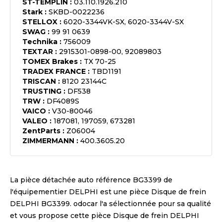
ST-TEMPLIN
:
03.110.1926.210
Stark
:
SKBD-0022236
STELLOX
:
6020-3344VK-SX, 6020-3344V-SX
SWAG
:
99 91 0639
Technika
:
756009
TEXTAR
:
2915301-0898-00, 92089803
TOMEX Brakes
:
TX 70-25
TRADEX FRANCE
:
TBD1191
TRISCAN
:
8120 23144C
TRUSTING
:
DF538
TRW
:
DF4089S
VAICO
:
V30-80046
VALEO
:
187081, 197059, 673281
ZentParts
:
Z06004
ZIMMERMANN
:
400.3605.20
La pièce détachée auto référence
BG3399
de
l'équipementier
DELPHI
est une pièce
Disque de frein
DELPHI BG3399
. odocar l'a sélectionnée pour sa qualité
et vous propose cette pièce
Disque de frein DELPHI