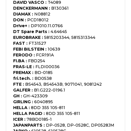
DAVID VASCO
:
T4089
DENCKERMANN
:
B130361
DIAMAX
:
N08812
DON
:
PCD18012
Dr!ve+
:
DP1010.11.0766
DT Spare Parts
:
4.64645
EUROBRAKE
:
5815203344, 5815313344
FAST
:
FT31527
FEBI BILSTEIN
:
10639
FERODO
:
FCR191A
FI.BA
:
FBD254
FRAS-LE
:
FLDI00036
FREMAX
:
BD-0185
fri.tech.
:
BD0538
FTE
:
BS4543, BS4543B, 9071041, 9081242
GALFER
:
B1.G222-0196.1
GH
:
GH-423309
GIRLING
:
6040895
HELLA
:
8DD 355 105-811
HELLA PAGID
:
8DD 355 105-811
ICER
:
78BD0185-1
JAPANPARTS
:
DP-0528, DP-0528C, DP0528JM