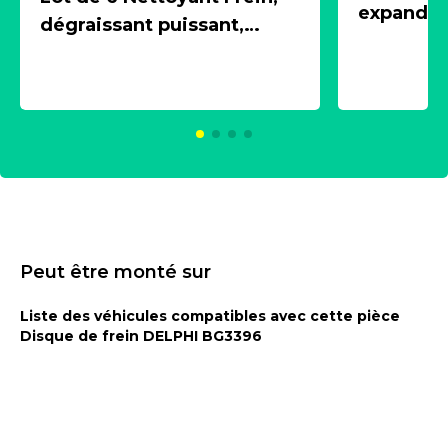
expandeur
dégraissant puissant,
1 souffle
aérosol 500ml - NK
universe
2021600
KC00375
Peut être monté sur
Liste des véhicules compatibles avec cette pièce
Disque de frein DELPHI BG3396