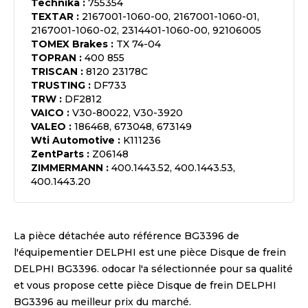
Technika
:
755354
TEXTAR
:
2167001-1060-00, 2167001-1060-01,
2167001-1060-02, 2314401-1060-00, 92106005
TOMEX Brakes
:
TX 74-04
TOPRAN
:
400 855
TRISCAN
:
8120 23178C
TRUSTING
:
DF733
TRW
:
DF2812
VAICO
:
V30-80022, V30-3920
VALEO
:
186468, 673048, 673149
Wti Automotive
:
K111236
ZentParts
:
Z06148
ZIMMERMANN
:
400.1443.52, 400.1443.53,
400.1443.20
La pièce détachée auto référence
BG3396
de
l'équipementier
DELPHI
est une pièce
Disque de frein
DELPHI BG3396
. odocar l'a sélectionnée pour sa qualité
et vous propose cette pièce
Disque de frein DELPHI
BG3396
au meilleur prix du marché.