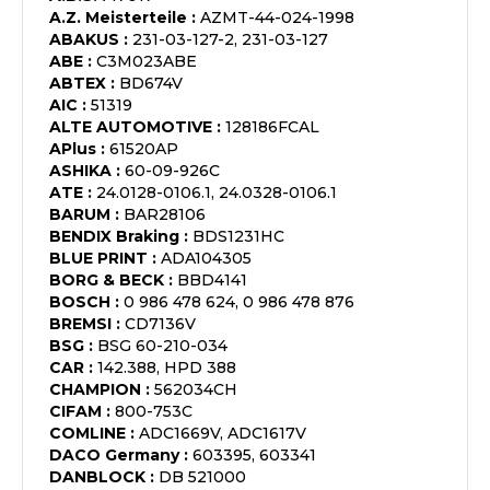
A.Z. Meisterteile
:
AZMT-44-024-1998
ABAKUS
:
231-03-127-2, 231-03-127
ABE
:
C3M023ABE
ABTEX
:
BD674V
AIC
:
51319
ALTE AUTOMOTIVE
:
128186FCAL
APlus
:
61520AP
ASHIKA
:
60-09-926C
ATE
:
24.0128-0106.1, 24.0328-0106.1
BARUM
:
BAR28106
BENDIX Braking
:
BDS1231HC
BLUE PRINT
:
ADA104305
BORG & BECK
:
BBD4141
BOSCH
:
0 986 478 624, 0 986 478 876
BREMSI
:
CD7136V
BSG
:
BSG 60-210-034
CAR
:
142.388, HPD 388
CHAMPION
:
562034CH
CIFAM
:
800-753C
COMLINE
:
ADC1669V, ADC1617V
DACO Germany
:
603395, 603341
DANBLOCK
:
DB 521000