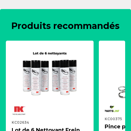
Produits recommandés
KC00375
KC02634
Pince pn
Lot de 6 Nettoyant Frein,