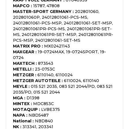
KRAFTVOLL GERMANY
:
07040939
MAPCO
:
15787, 47808
MASTER-SPORT GERMANY
:
202801060,
202801060P, 24012801061-PCS-MS,
24012801061-PCS-MSP, 24012801061-SET-MSP,
24012801061PR-PCS-MS, 24012801061PR-SET-
MS, 24012801061PR-SET-MSP, 24012801061PR-
PCS-MSP, 24012801061-SET-MS
MATRIX PRO
:
MX02421143
MAXGEAR
:
19-0724MAX, 19-0724SPORT, 19-
0724
MAXTECH
:
873543
METELLI
:
23-0753C
METZGER
:
6110140, 6110024
METZGER AUTOTEILE
:
6110024, 6110140
MEYLE
:
015 521 2035, 083 521 2044/PD, 083 521
2035/PD, 015 521 2044
MGA
:
D1398
MINTEX
:
MDC853C
MOTAQUIP
:
LVBE375
NAPA
:
NBD5487
National
:
NBD840
NK
:
313341, 203341