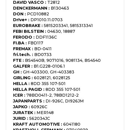
DAVID VASCO
:
T2812
DENCKERMANN
:
B130463
DON
:
PCD10882
Dr!ve+
:
DP1010.11.0703
EUROBRAKE
:
5815203341, 5815313341
FEBI BILSTEIN
:
04630, 18887
FERODO
:
DDF1136C
FI.BA
:
FBD117
FREMAX
:
BD-0411
fri.tech.
:
BD0733
FTE
:
BS4540B, 9071016, 9081134, BS4540
GALFER
:
B1.G228-0106.1
GH
:
GH-403300, GH-403383
GIRLING
:
6028121, 6028125
HELLA
:
8DD 355 107-501
HELLA PAGID
:
8DD 355 107-501
ICER
:
78BD0411-2, 78BD1212-2
JAPANPARTS
:
DI-926C, DI926JM
JAPKO
:
60926C
JURATEK
:
MER148
JURID
:
562034JC
KRAFT AUTOMOTIVE
:
6041180