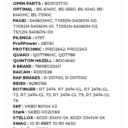
OPEN PARTS
:
BDR1317.10
OPTIMAL
:
BS-6140C, BS-5560, BS-6140, BS-
6140HC, BS-7390C
PAGID
:
54060NHC, T1092N-54060N-00,
T1092N-54060N-01, T1092N-54060N-02,
T5112N-54060N-00
PILENGA
:
V197
ProfiPower
:
3B1161
PROTECHNIC
:
PRD2642, PRD2243
QUARO
:
QD7786HC, QD7786
QUINTON HAZELL
:
BDC4540
R BRAKE
:
78RBD20411
RAICAM
:
RD01538
RAP BRAKES
:
R-D0700, R-D0700C
RIDEX
:
82B0165
ROTINGER
:
RT 2474, RT 2474-GL, RT 2474-GL
T3, RT 2474-GL T5, RT 2474-GL T9, RT 2474-GL
T6
SKF
:
VKBD 80104 V2
Stark
:
SKBD-0020169
STELLOX
:
6020-3341V-SX, 6020-3341VK-SX
SWAG
:
10 91 8887, 10 90 4630