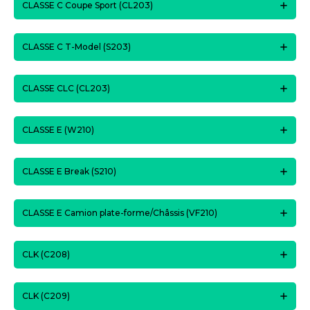
CLASSE C Coupe Sport (CL203)
CLASSE C T-Model (S203)
CLASSE CLC (CL203)
CLASSE E (W210)
CLASSE E Break (S210)
CLASSE E Camion plate-forme/Châssis (VF210)
CLK (C208)
CLK (C209)