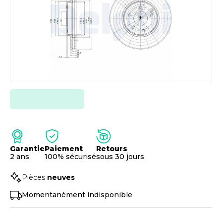
Garantie
Paiement
Retours
2 ans
100% sécurisé
sous 30 jours
Pièces
neuves
Momentanément indisponible