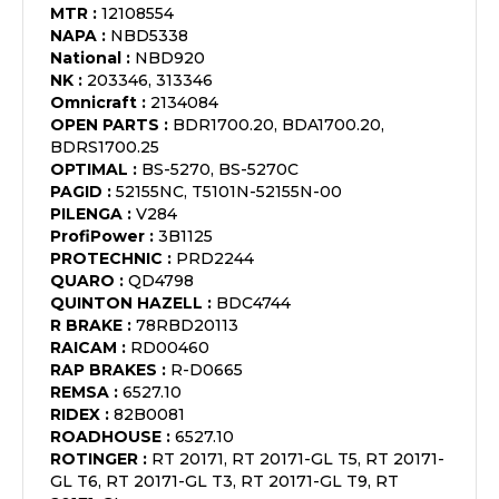
MTR
:
12108554
NAPA
:
NBD5338
National
:
NBD920
NK
:
203346, 313346
Omnicraft
:
2134084
OPEN PARTS
:
BDR1700.20, BDA1700.20,
BDRS1700.25
OPTIMAL
:
BS-5270, BS-5270C
PAGID
:
52155NC, T5101N-52155N-00
PILENGA
:
V284
ProfiPower
:
3B1125
PROTECHNIC
:
PRD2244
QUARO
:
QD4798
QUINTON HAZELL
:
BDC4744
R BRAKE
:
78RBD20113
RAICAM
:
RD00460
RAP BRAKES
:
R-D0665
REMSA
:
6527.10
RIDEX
:
82B0081
ROADHOUSE
:
6527.10
ROTINGER
:
RT 20171, RT 20171-GL T5, RT 20171-
GL T6, RT 20171-GL T3, RT 20171-GL T9, RT