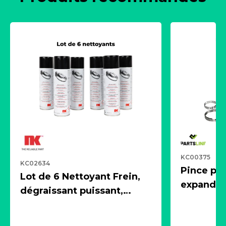
KC00375
KC02634
Pince pn
Lot de 6 Nettoyant Frein,
expandeur
dégraissant puissant,
1 souffle
aérosol 500ml - NK
universe
2021600