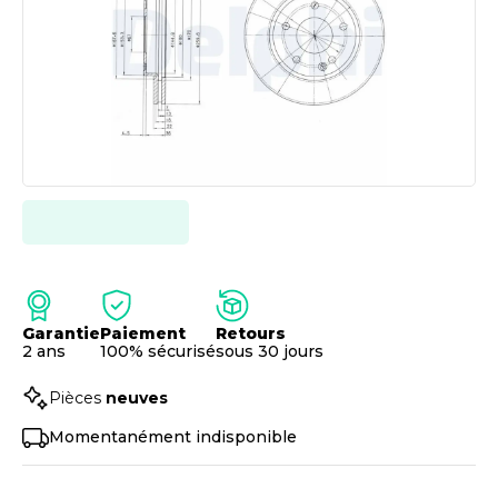
Garantie
Paiement
Retours
2 ans
100% sécurisé
sous 30 jours
Pièces
neuves
Momentanément indisponible