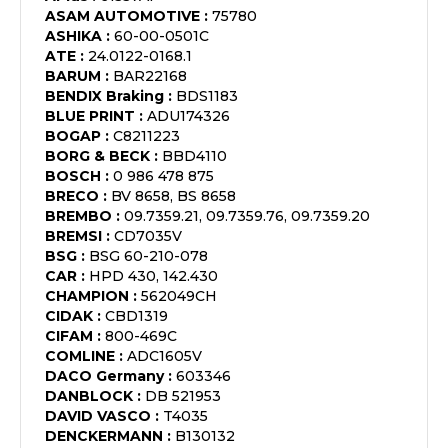
ASAM AUTOMOTIVE
:
75780
ASHIKA
:
60-00-0501C
ATE
:
24.0122-0168.1
BARUM
:
BAR22168
BENDIX Braking
:
BDS1183
BLUE PRINT
:
ADU174326
BOGAP
:
C8211223
BORG & BECK
:
BBD4110
BOSCH
:
0 986 478 875
BRECO
:
BV 8658, BS 8658
BREMBO
:
09.7359.21, 09.7359.76, 09.7359.20
BREMSI
:
CD7035V
BSG
:
BSG 60-210-078
CAR
:
HPD 430, 142.430
CHAMPION
:
562049CH
CIDAK
:
CBD1319
CIFAM
:
800-469C
COMLINE
:
ADC1605V
DACO Germany
:
603346
DANBLOCK
:
DB 521953
DAVID VASCO
:
T4035
DENCKERMANN
:
B130132