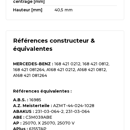
centrage [mm]
Hauteur [mm]
40,5 mm
Références constructeur &
équivalentes
MERCEDES-BENZ
:
168 421 0212, 168 421 0812,
168 421 081264, A168 421 0212, A168 421 0812,
A168 421 081264
Références équivalentes :
A.B.S.
:
16985
A.Z. Meisterteile
:
AZMT-44-024-1028
ABAKUS
:
231-03-064-2, 231-03-064
ABE
:
C3M039ABE
AP
:
25070, X 25070, 25070 V
APlus
:
61557AP