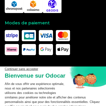
Modes de paiement
Les données affichées ici, particulièrement la base de donnée
complète, ne doivent pas être copiées. Il est interdit d’exploiter les
données ou la base de données complète, de laisser un tiers les
exploiter, ni de les rendre accessible à un tiers, sans accord
préalable de TecDoc. Toute infraction constitue une violation des
droits d’auteur et fera l’objet de poursuites.