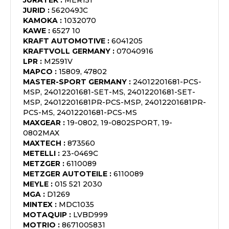
JURATEK
:
MER151
JURID
:
562049JC
KAMOKA
:
1032070
KAWE
:
6527 10
KRAFT AUTOMOTIVE
:
6041205
KRAFTVOLL GERMANY
:
07040916
LPR
:
M2591V
MAPCO
:
15809, 47802
MASTER-SPORT GERMANY
:
24012201681-PCS-
MSP, 24012201681-SET-MS, 24012201681-SET-
MSP, 24012201681PR-PCS-MSP, 24012201681PR-
PCS-MS, 24012201681-PCS-MS
MAXGEAR
:
19-0802, 19-0802SPORT, 19-
0802MAX
MAXTECH
:
873560
METELLI
:
23-0469C
METZGER
:
6110089
METZGER AUTOTEILE
:
6110089
MEYLE
:
015 521 2030
MGA
:
D1269
MINTEX
:
MDC1035
MOTAQUIP
:
LVBD999
MOTRIO
:
8671005831