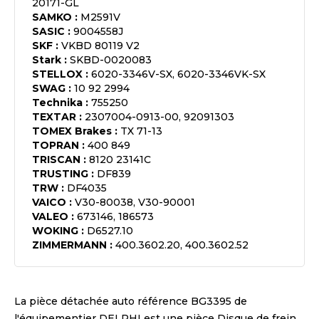
20171-GL
SAMKO
:
M2591V
SASIC
:
9004558J
SKF
:
VKBD 80119 V2
Stark
:
SKBD-0020083
STELLOX
:
6020-3346V-SX, 6020-3346VK-SX
SWAG
:
10 92 2994
Technika
:
755250
TEXTAR
:
2307004-0913-00, 92091303
TOMEX Brakes
:
TX 71-13
TOPRAN
:
400 849
TRISCAN
:
8120 23141C
TRUSTING
:
DF839
TRW
:
DF4035
VAICO
:
V30-80038, V30-90001
VALEO
:
673146, 186573
WOKING
:
D6527.10
ZIMMERMANN
:
400.3602.20, 400.3602.52
La pièce détachée auto référence
BG3395
de
l'équipementier
DELPHI
est une pièce
Disque de frein