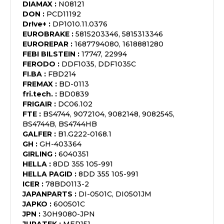
DIAMAX
:
N08121
DON
:
PCD11192
Dr!ve+
:
DP1010.11.0376
EUROBRAKE
:
5815203346, 5815313346
EUROREPAR
:
1687794080, 1618881280
FEBI BILSTEIN
:
17747, 22994
FERODO
:
DDF1035, DDF1035C
FI.BA
:
FBD214
FREMAX
:
BD-0113
fri.tech.
:
BD0839
FRIGAIR
:
DC06.102
FTE
:
BS4744, 9072104, 9082148, 9082545,
BS4744B, BS4744HB
GALFER
:
B1.G222-0168.1
GH
:
GH-403364
GIRLING
:
6040351
HELLA
:
8DD 355 105-991
HELLA PAGID
:
8DD 355 105-991
ICER
:
78BD0113-2
JAPANPARTS
:
DI-0501C, DI0501JM
JAPKO
:
600501C
JPN
:
30H9080-JPN