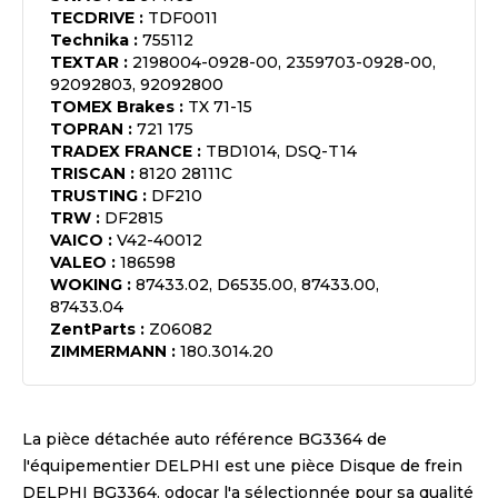
TECDRIVE
:
TDF0011
Technika
:
755112
TEXTAR
:
2198004-0928-00, 2359703-0928-00,
92092803, 92092800
TOMEX Brakes
:
TX 71-15
TOPRAN
:
721 175
TRADEX FRANCE
:
TBD1014, DSQ-T14
TRISCAN
:
8120 28111C
TRUSTING
:
DF210
TRW
:
DF2815
VAICO
:
V42-40012
VALEO
:
186598
WOKING
:
87433.02, D6535.00, 87433.00,
87433.04
ZentParts
:
Z06082
ZIMMERMANN
:
180.3014.20
La pièce détachée auto référence
BG3364
de
l'équipementier
DELPHI
est une pièce
Disque de frein
DELPHI BG3364
. odocar l'a sélectionnée pour sa qualité