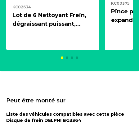
KC00375
KC02634
Pince pn
Lot de 6 Nettoyant Frein,
expandeur
dégraissant puissant,
1 souffle
aérosol 500ml - NK
universe
2021600
KC00375
Peut être monté sur
Liste des véhicules compatibles avec cette pièce
Disque de frein DELPHI BG3364