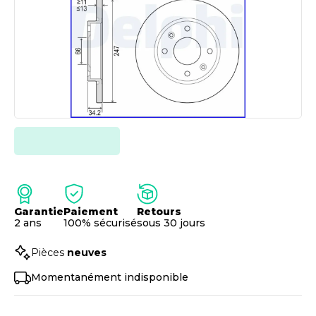
Garantie
Paiement
Retours
2 ans
100% sécurisé
sous 30 jours
Pièces
neuves
Momentanément indisponible