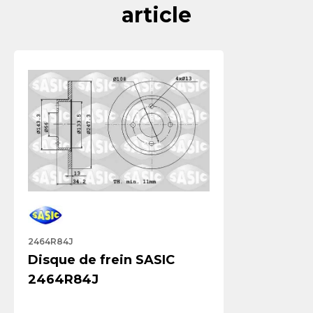
article
2464R84J
Disque de frein SASIC
2464R84J