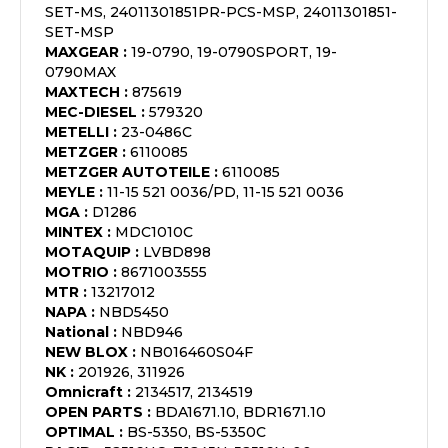
SET-MS, 24011301851PR-PCS-MSP, 24011301851-
SET-MSP
MAXGEAR
:
19-0790, 19-0790SPORT, 19-
0790MAX
MAXTECH
:
875619
MEC-DIESEL
:
579320
METELLI
:
23-0486C
METZGER
:
6110085
METZGER AUTOTEILE
:
6110085
MEYLE
:
11-15 521 0036/PD, 11-15 521 0036
MGA
:
D1286
MINTEX
:
MDC1010C
MOTAQUIP
:
LVBD898
MOTRIO
:
8671003555
MTR
:
13217012
NAPA
:
NBD5450
National
:
NBD946
NEW BLOX
:
NB016460S04F
NK
:
201926, 311926
Omnicraft
:
2134517, 2134519
OPEN PARTS
:
BDA1671.10, BDR1671.10
OPTIMAL
:
BS-5350, BS-5350C