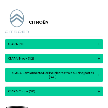
CITROËN
XSARA (N1)
XSARA Break (N2)
XSARA Camionnette/Berline bicorps trois ou cinq portes
(N3_)
XSARA Coupé (N0)