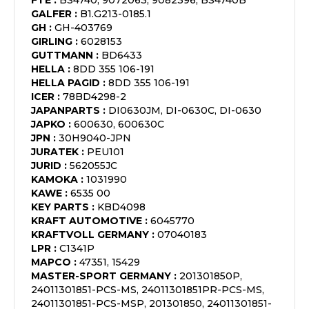
FTE
:
BS4740, 9072063, 9082396, BS4740B
GALFER
:
B1.G213-0185.1
GH
:
GH-403769
GIRLING
:
6028153
GUTTMANN
:
BD6433
HELLA
:
8DD 355 106-191
HELLA PAGID
:
8DD 355 106-191
ICER
:
78BD4298-2
JAPANPARTS
:
DI0630JM, DI-0630C, DI-0630
JAPKO
:
600630, 600630C
JPN
:
30H9040-JPN
JURATEK
:
PEU101
JURID
:
562055JC
KAMOKA
:
1031990
KAWE
:
6535 00
KEY PARTS
:
KBD4098
KRAFT AUTOMOTIVE
:
6045770
KRAFTVOLL GERMANY
:
07040183
LPR
:
C1341P
MAPCO
:
47351, 15429
MASTER-SPORT GERMANY
:
201301850P,
24011301851-PCS-MS, 24011301851PR-PCS-MS,
24011301851-PCS-MSP, 201301850, 24011301851-