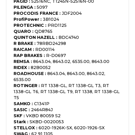
PAGID
:
52516NC, T1245N-52516N-00
PILENGA
:
5097
PROCODIS FRANCE
:
JDF2004
ProfiPower
:
3B1024
PROTECHNIC
:
PRD1125
QUARO
:
QD8765
QUINTON HAZELL
:
BDC4740
R BRAKE
:
78RBD24298
RAICAM
:
RD00114
RAP BRAKES
:
R-D0697
REMSA
:
8643.04, 8643.02, 6535.00, 8643.00
RIDEX
:
82B0052
ROADHOUSE
:
8643.04, 8643.00, 8643.02,
6535.00
ROTINGER
:
RT 1338-GL, RT 1338-GL T3, RT
1338-GL T6, RT 1338-GL T9, RT 1338, RT 1338-GL
T5
SAMKO
:
C1341P
SASIC
:
2464R84J
SKF
:
VKBD 80059 S2
Stark
:
SKBD-0020053
STELLOX
:
6020-1926K-SX, 6020-1926-SX
SWAG
:
62 91 1105