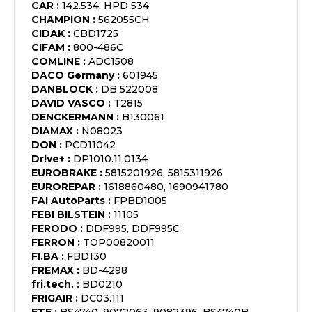
CAR
:
142.534, HPD 534
CHAMPION
:
562055CH
CIDAK
:
CBD1725
CIFAM
:
800-486C
COMLINE
:
ADC1508
DACO Germany
:
601945
DANBLOCK
:
DB 522008
DAVID VASCO
:
T2815
DENCKERMANN
:
B130061
DIAMAX
:
N08023
DON
:
PCD11042
Dr!ve+
:
DP1010.11.0134
EUROBRAKE
:
5815201926, 5815311926
EUROREPAR
:
1618860480, 1690941780
FAI AutoParts
:
FPBD1005
FEBI BILSTEIN
:
11105
FERODO
:
DDF995, DDF995C
FERRON
:
TOP00820011
FI.BA
:
FBD130
FREMAX
:
BD-4298
fri.tech.
:
BD0210
FRIGAIR
:
DC03.111