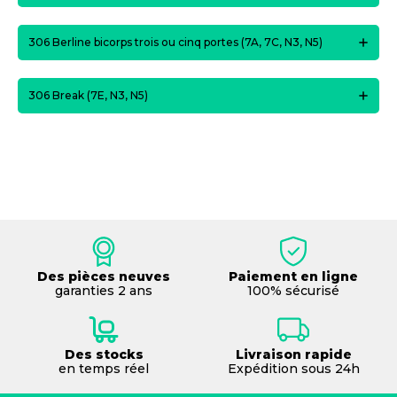
306 Berline bicorps trois ou cinq portes (7A, 7C, N3, N5)
306 Break (7E, N3, N5)
Des pièces neuves
Paiement en ligne
garanties 2 ans
100% sécurisé
Des stocks
Livraison rapide
en temps réel
Expédition sous 24h