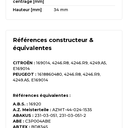
centrage [mm]
Hauteur [mm]
34 mm
Références constructeur &
équivalentes
CITROËN
:
169014, 4246.R8, 4246.R9, 4249.A5,
E169014
PEUGEOT
:
1618860480, 4246.R8, 4246.R9,
4249.A5, E169014
Références équivalentes :
A.B.S.
:
16920
A.Z. Meisterteile
:
AZMT-44-024-1535
ABAKUS
:
231-03-051, 231-03-051-2
ABE
:
C3P004ABE
ABTEX
:
BD834S