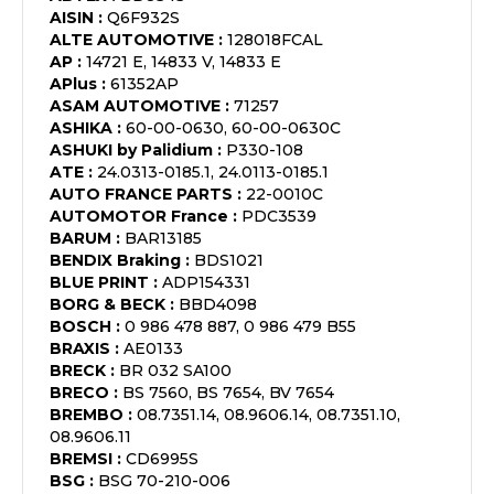
AISIN
:
Q6F932S
ALTE AUTOMOTIVE
:
128018FCAL
AP
:
14721 E, 14833 V, 14833 E
APlus
:
61352AP
ASAM AUTOMOTIVE
:
71257
ASHIKA
:
60-00-0630, 60-00-0630C
ASHUKI by Palidium
:
P330-108
ATE
:
24.0313-0185.1, 24.0113-0185.1
AUTO FRANCE PARTS
:
22-0010C
AUTOMOTOR France
:
PDC3539
BARUM
:
BAR13185
BENDIX Braking
:
BDS1021
BLUE PRINT
:
ADP154331
BORG & BECK
:
BBD4098
BOSCH
:
0 986 478 887, 0 986 479 B55
BRAXIS
:
AE0133
BRECK
:
BR 032 SA100
BRECO
:
BS 7560, BS 7654, BV 7654
BREMBO
:
08.7351.14, 08.9606.14, 08.7351.10,
08.9606.11
BREMSI
:
CD6995S
BSG
:
BSG 70-210-006