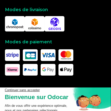
Modes de livraison
Modes de paiement
Les données affichées ici, particulièrement la base de donnée
complète, ne doivent pas être copiées. Il est interdit d’exploiter les
données ou la base de données complète, de laisser un tiers les
exploiter, ni de les rendre accessible à un tiers, sans accord
préalable de TecDoc. Toute infraction constitue une violation des