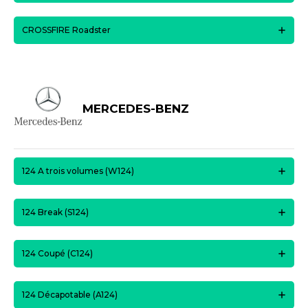
CROSSFIRE Roadster
MERCEDES-BENZ
124 A trois volumes (W124)
124 Break (S124)
124 Coupé (C124)
124 Décapotable (A124)