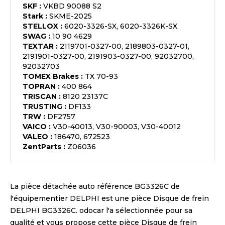
SKF
:
VKBD 90088 S2
Stark
:
SKME-2025
STELLOX
:
6020-3326-SX, 6020-3326K-SX
SWAG
:
10 90 4629
TEXTAR
:
2119701-0327-00, 2189803-0327-01,
2191901-0327-00, 2191903-0327-00, 92032700,
92032703
TOMEX Brakes
:
TX 70-93
TOPRAN
:
400 864
TRISCAN
:
8120 23137C
TRUSTING
:
DF133
TRW
:
DF2757
VAICO
:
V30-40013, V30-90003, V30-40012
VALEO
:
186470, 672523
ZentParts
:
Z06036
La pièce détachée auto référence
BG3326C
de
l'équipementier
DELPHI
est une pièce
Disque de frein
DELPHI BG3326C
. odocar l'a sélectionnée pour sa
qualité et vous propose cette pièce
Disque de frein