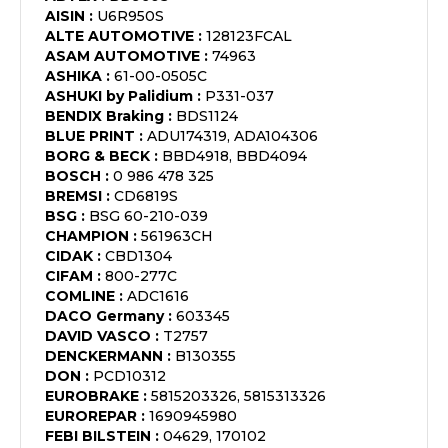
AISIN
:
U6R950S
ALTE AUTOMOTIVE
:
128123FCAL
ASAM AUTOMOTIVE
:
74963
ASHIKA
:
61-00-0505C
ASHUKI by Palidium
:
P331-037
BENDIX Braking
:
BDS1124
BLUE PRINT
:
ADU174319, ADA104306
BORG & BECK
:
BBD4918, BBD4094
BOSCH
:
0 986 478 325
BREMSI
:
CD6819S
BSG
:
BSG 60-210-039
CHAMPION
:
561963CH
CIDAK
:
CBD1304
CIFAM
:
800-277C
COMLINE
:
ADC1616
DACO Germany
:
603345
DAVID VASCO
:
T2757
DENCKERMANN
:
B130355
DON
:
PCD10312
EUROBRAKE
:
5815203326, 5815313326
EUROREPAR
:
1690945980
FEBI BILSTEIN
:
04629, 170102