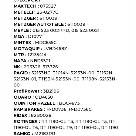
0726SPORT
MAXTECH
:
873527
METELLI
:
23-0277C
METZGER
:
6110039
METZGER AUTOTEILE
:
6110039
MEYLE
:
015 523 0021/PD, 015 523 0021
MGA
:
D1077
MINTEX
:
MDC855C
MOTAQUIP
:
LVBD468Z
MTR
:
12135414
NAPA
:
NBD5321
NK
:
203326, 313326
PAGID
:
52153NC, T1014N-52153N-00, T1152N-
52153N-01, T1153N-52153N-00, T1198N-52153N-
00
ProfiPower
:
3B2196
QUARO
:
QD4658
QUINTON HAZELL
:
BDC4673
RAP BRAKES
:
R-D0736, R-D0736C
RIDEX
:
82B0026
ROTINGER
:
RT 1190-GL T3, RT 1190-GL T5, RT
1190-GL T6, RT 1190-GL T9, RT 1190-GL, RT 1190
SAMKO
:
M2183PR