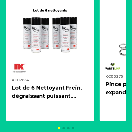
KC00375
KC02634
Pince pn
Lot de 6 Nettoyant Frein,
expandeur
dégraissant puissant,
1 souffle
aérosol 500ml - NK
universe
2021600
KC00375