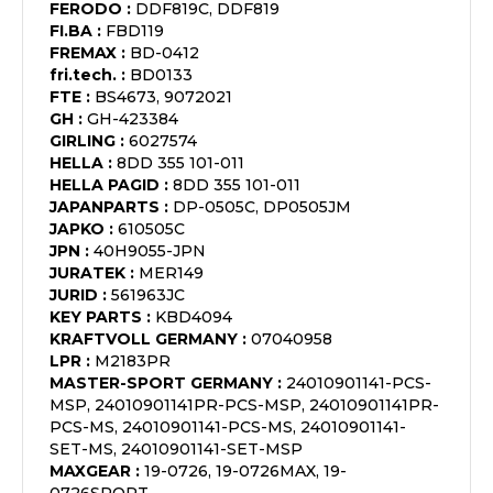
FERODO
:
DDF819C, DDF819
FI.BA
:
FBD119
FREMAX
:
BD-0412
fri.tech.
:
BD0133
FTE
:
BS4673, 9072021
GH
:
GH-423384
GIRLING
:
6027574
HELLA
:
8DD 355 101-011
HELLA PAGID
:
8DD 355 101-011
JAPANPARTS
:
DP-0505C, DP0505JM
JAPKO
:
610505C
JPN
:
40H9055-JPN
JURATEK
:
MER149
JURID
:
561963JC
KEY PARTS
:
KBD4094
KRAFTVOLL GERMANY
:
07040958
LPR
:
M2183PR
MASTER-SPORT GERMANY
:
24010901141-PCS-
MSP, 24010901141PR-PCS-MSP, 24010901141PR-
PCS-MS, 24010901141-PCS-MS, 24010901141-
SET-MS, 24010901141-SET-MSP
MAXGEAR
:
19-0726, 19-0726MAX, 19-