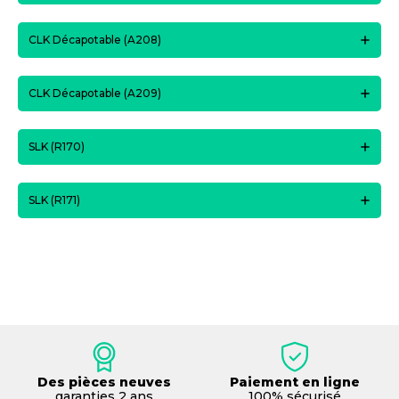
CLK Décapotable (A208)
CLK Décapotable (A209)
SLK (R170)
SLK (R171)
Des pièces neuves
Paiement en ligne
garanties 2 ans
100% sécurisé