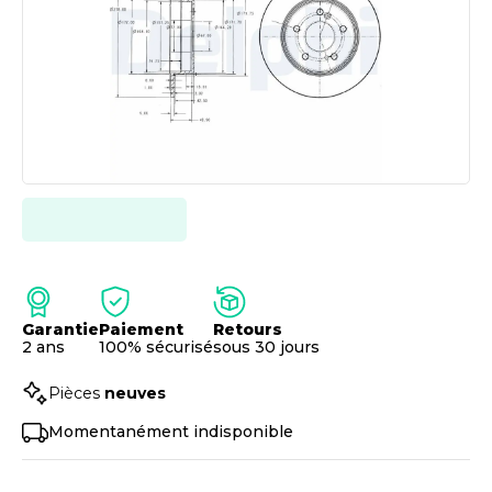
Garantie
Paiement
Retours
2 ans
100% sécurisé
sous 30 jours
Pièces
neuves
Momentanément indisponible