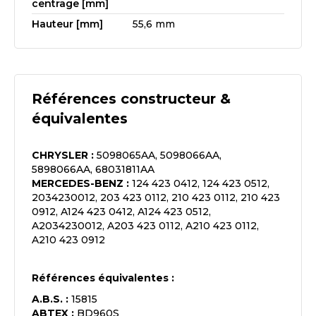
centrage [mm]
Hauteur [mm]
55,6 mm
Références constructeur &
équivalentes
CHRYSLER
:
5098065AA, 5098066AA,
5898066AA, 68031811AA
MERCEDES-BENZ
:
124 423 0412, 124 423 0512,
2034230012, 203 423 0112, 210 423 0112, 210 423
0912, A124 423 0412, A124 423 0512,
A2034230012, A203 423 0112, A210 423 0112,
A210 423 0912
Références équivalentes :
A.B.S.
:
15815
ABTEX
:
BD960S