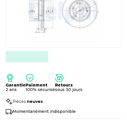
Garantie
Paiement
Retours
2 ans
100% sécurisé
sous 30 jours
Pièces
neuves
Momentanément indisponible