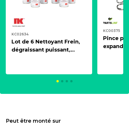
KC00375
KC02634
Pince pn
Lot de 6 Nettoyant Frein,
expandeur
dégraissant puissant,
1 souffle
aérosol 500ml - NK
universe
2021600
KC00375
Peut être monté sur