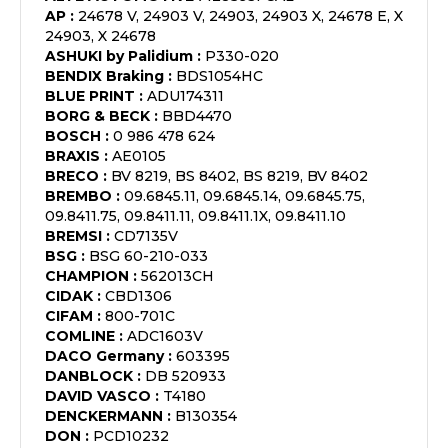
AP
:
24678 V, 24903 V, 24903, 24903 X, 24678 E, X
24903, X 24678
ASHUKI by Palidium
:
P330-020
BENDIX Braking
:
BDS1054HC
BLUE PRINT
:
ADU174311
BORG & BECK
:
BBD4470
BOSCH
:
0 986 478 624
BRAXIS
:
AE0105
BRECO
:
BV 8219, BS 8402, BS 8219, BV 8402
BREMBO
:
09.6845.11, 09.6845.14, 09.6845.75,
09.8411.75, 09.8411.11, 09.8411.1X, 09.8411.10
BREMSI
:
CD7135V
BSG
:
BSG 60-210-033
CHAMPION
:
562013CH
CIDAK
:
CBD1306
CIFAM
:
800-701C
COMLINE
:
ADC1603V
DACO Germany
:
603395
DANBLOCK
:
DB 520933
DAVID VASCO
:
T4180
DENCKERMANN
:
B130354
DON
:
PCD10232