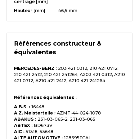
centrage [mm]
Hauteur [mm]
46,5 mm
Références constructeur &
équivalentes
MERCEDES-BENZ
:
203 421 0312, 210 421 0712,
210 421 2412, 210 421 241264, A203 421 0312, A210
421 0712, A210 421 2412, A210 421 241264
Références équivalentes :
A.B.S.
:
16448
A.Z. Meisterteile
:
AZMT-44-024-1078
ABAKUS
:
231-03-065-2, 231-03-065
ABTEX
:
BD673V
AIC
:
51318, 53648
ALTE AUTOMOTIVE
:
128395FCAL