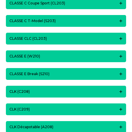
CLASSE C Coupe Sport (CL203)
CLASSE C T-Model (S203)
CLASSE CLC (CL203)
CLASSE E (W210)
CLASSE E Break (S210)
CLK (C208)
CLK (C209)
CLK Décapotable (A208)