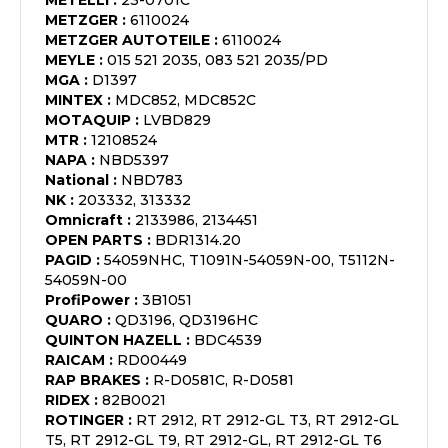
METELLI
:
23-0701C
METZGER
:
6110024
METZGER AUTOTEILE
:
6110024
MEYLE
:
015 521 2035, 083 521 2035/PD
MGA
:
D1397
MINTEX
:
MDC852, MDC852C
MOTAQUIP
:
LVBD829
MTR
:
12108524
NAPA
:
NBD5397
National
:
NBD783
NK
:
203332, 313332
Omnicraft
:
2133986, 2134451
OPEN PARTS
:
BDR1314.20
PAGID
:
54059NHC, T1091N-54059N-00, T5112N-
54059N-00
ProfiPower
:
3B1051
QUARO
:
QD3196, QD3196HC
QUINTON HAZELL
:
BDC4539
RAICAM
:
RD00449
RAP BRAKES
:
R-D0581C, R-D0581
RIDEX
:
82B0021
ROTINGER
:
RT 2912, RT 2912-GL T3, RT 2912-GL
T5, RT 2912-GL T9, RT 2912-GL, RT 2912-GL T6