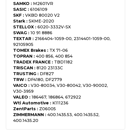
SAMKO
:
M2601VR
SASIC
:
6106109
SKF
:
VKBD 80020 V2
Stark
:
SKME-2020
STELLOX
:
6020-3332V-SX
SWAG
:
10 91 8886
TEXTAR
:
2166404-1059-00, 2314401-1059-00,
92105905
TOMEX Brakes
:
TX 71-06
TOPRAN
:
400 856, 400 854
TRADEX FRANCE
:
TBD1182
TRISCAN
:
8120 23133C
TRUSTING
:
DF827
TRW
:
DF4180, DF2779
VAICO
:
V30-80034, V30-80042, V30-90002,
V30-3959
VALEO
:
186467, 186864, 672922
Wti Automotive
:
K111236
ZentParts
:
Z06005
ZIMMERMANN
:
400.1435.53, 400.1435.52,
400.1435.20