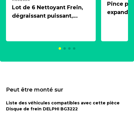
Pince pn
Lot de 6 Nettoyant Frein,
expandeur
dégraissant puissant,
1 souffle
aérosol 500ml - NK
universe
2021600
KC00375
Peut être monté sur
Liste des véhicules compatibles avec cette pièce
Disque de frein DELPHI BG3222