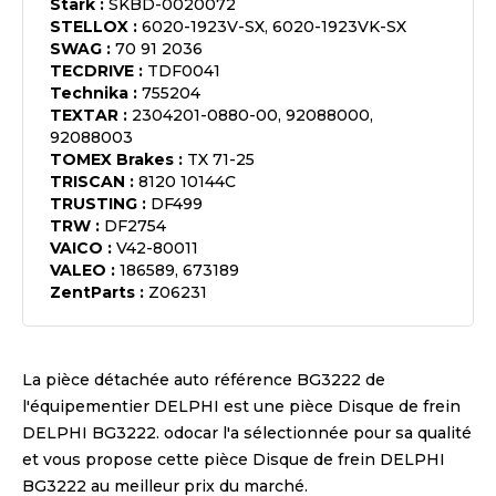
Stark
:
SKBD-0020072
STELLOX
:
6020-1923V-SX, 6020-1923VK-SX
SWAG
:
70 91 2036
TECDRIVE
:
TDF0041
Technika
:
755204
TEXTAR
:
2304201-0880-00, 92088000,
92088003
TOMEX Brakes
:
TX 71-25
TRISCAN
:
8120 10144C
TRUSTING
:
DF499
TRW
:
DF2754
VAICO
:
V42-80011
VALEO
:
186589, 673189
ZentParts
:
Z06231
La pièce détachée auto référence
BG3222
de
l'équipementier
DELPHI
est une pièce
Disque de frein
DELPHI BG3222
. odocar l'a sélectionnée pour sa qualité
et vous propose cette pièce
Disque de frein DELPHI
BG3222
au meilleur prix du marché.