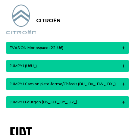
CITROËN
EVASION Monospace (22, U6)
JUMPY I (U6U_)
JUMPY I Camion plate-forme/Châssis (BU_, BV_, BW_, BX_)
JUMPY I Fourgon (BS_, BT_, BY_, BZ_)