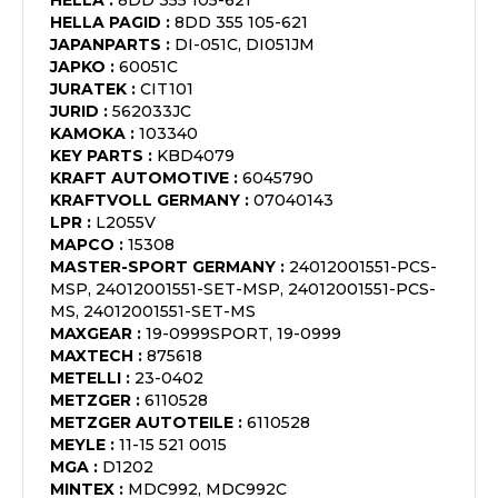
HELLA
:
8DD 355 105-621
HELLA PAGID
:
8DD 355 105-621
JAPANPARTS
:
DI-051C, DI051JM
JAPKO
:
60051C
JURATEK
:
CIT101
JURID
:
562033JC
KAMOKA
:
103340
KEY PARTS
:
KBD4079
KRAFT AUTOMOTIVE
:
6045790
KRAFTVOLL GERMANY
:
07040143
LPR
:
L2055V
MAPCO
:
15308
MASTER-SPORT GERMANY
:
24012001551-PCS-
MSP, 24012001551-SET-MSP, 24012001551-PCS-
MS, 24012001551-SET-MS
MAXGEAR
:
19-0999SPORT, 19-0999
MAXTECH
:
875618
METELLI
:
23-0402
METZGER
:
6110528
METZGER AUTOTEILE
:
6110528
MEYLE
:
11-15 521 0015
MGA
:
D1202
MINTEX
:
MDC992, MDC992C