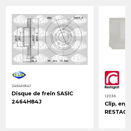
2464H84J
Disque de frein SASIC
12036
2464H84J
Clip, enjo
RESTAGR