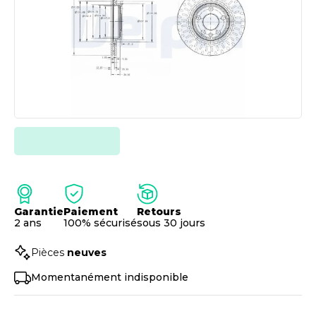
Garantie
Paiement
Retours
2 ans
100% sécurisé
sous 30 jours
Pièces
neuves
Momentanément indisponible