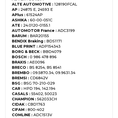
ALTE AUTOMOTIVE
:
128190FCAL
AP
:
24875 E, 24593 E
APlus
:
61524AP
ASHIKA
:
60-00-051C
ATE
:
24.0120-0155.1
AUTOMOTOR France
:
ADC3199
BARUM
:
BAR20155
BENDIX Braking
:
BDS1171
BLUE PRINT
:
ADP154343
BORG & BECK
:
BBD4079
BOSCH
:
0 986 478 896
BRAXIS
:
AE0096
BRECO
:
BS 8254, BS 8541
BREMBO
:
09.5870.34, 09.9631.34
BREMSI
:
CD6842V
BSG
:
BSG 70-210-029
CAR
:
HPD 194, 142.194
CASALS
:
55402, 50023
CHAMPION
:
562033CH
CIDAK
:
CBD1763
CIFAM
:
800-402
COMLINE
:
ADC1513V