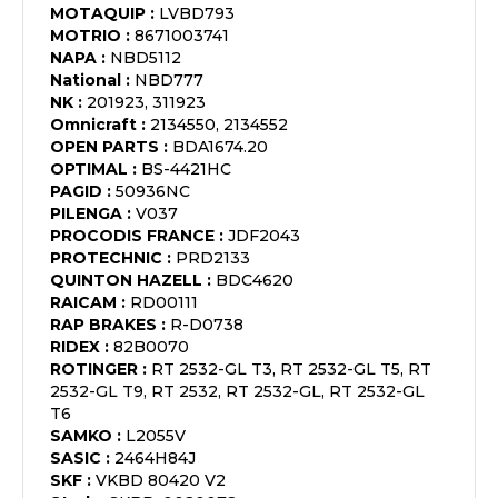
MOTAQUIP
:
LVBD793
MOTRIO
:
8671003741
NAPA
:
NBD5112
National
:
NBD777
NK
:
201923, 311923
Omnicraft
:
2134550, 2134552
OPEN PARTS
:
BDA1674.20
OPTIMAL
:
BS-4421HC
PAGID
:
50936NC
PILENGA
:
V037
PROCODIS FRANCE
:
JDF2043
PROTECHNIC
:
PRD2133
QUINTON HAZELL
:
BDC4620
RAICAM
:
RD00111
RAP BRAKES
:
R-D0738
RIDEX
:
82B0070
ROTINGER
:
RT 2532-GL T3, RT 2532-GL T5, RT
2532-GL T9, RT 2532, RT 2532-GL, RT 2532-GL
T6
SAMKO
:
L2055V
SASIC
:
2464H84J
SKF
:
VKBD 80420 V2