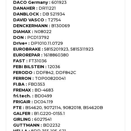
DACO Germany
:
601923
DANAHER
:
DR11221
DANBLOCK
:
DB 521934
DAVID VASCO
:
T2754
DENCKERMANN
:
B130069
DIAMAX
:
N08022
DON
:
PCD13792
Dr!ve+
:
DP1010.11.0729
EUROBRAKE
:
5815201923, 5815311923
EUROREPAR
:
1618860380
FAST
:
FT31036
FEBI BILSTEIN
:
12036
FERODO
:
DDF842, DDF842C
FERRON
:
TOP00820041
FI.BA
:
FBD353
FREMAX
:
BD-4683
fri.tech.
:
BD0499
FRIGAIR
:
DC04.119
FTE
:
BS4620, 9072114, 9082018, BS4620B
GALFER
:
B1.G220-0155.1
GIRLING
:
6027541
GUTTMANN
:
BD2232