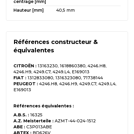
centrage [mm]
Hauteur [mm]
40,5 mm
Références constructeur &
équivalentes
CITROËN
:
13163230, 1618860380, 4246.H8,
4246.H9, 4249.C7, 4249.L4, E169013
FIAT
:
1312833080, 1316323080, 71738144
PEUGEOT
:
4246.H8, 4246.H9, 4249.C7, 4249.L4,
E169013
Références équivalentes :
A.B.S.
:
16325
A.Z. Meisterteile
:
AZMT-44-024-1512
ABE
:
C3P013ABE
ABTEX
:
BD626V